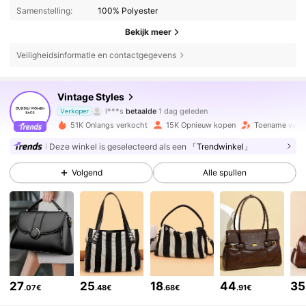
Samenstelling:
100% Polyester
Bekijk meer
73K Volgers
4.86
Veiligheidsinformatie en contactgegevens
Vintage Styles
73K Volgers
4.86
l***s
betaalde
1 dag geleden
Verkoper
m***o
gevolgd
6 uur geleden
51K Onlangs verkocht
15K Opnieuw kopen
Toename van v
73K Volgers
4.86
Deze winkel is geselecteerd als een
「Trendwinkel」
Volgend
Alle spullen
73K Volgers
4.86
73K Volgers
4.86
73K Volgers
4.86
27
25
18
44
35
.07€
.48€
.68€
.91€