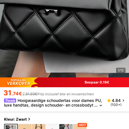
1/12
Bespaar 0.19€
31
.74€
31.93€
Prijs inclusief btw en invoerrechten
Hoogwaardige schoudertas voor dames PU,
4.84
luxe handtas, design schouder- en crossbodyt
(100+)
as voor dames 2025
Kleur: Zwart