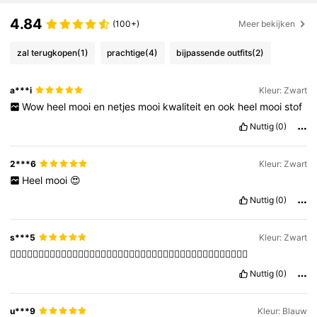
4.84
73K Volgers
4.86
(100+)
Meer bekijken
zal terugkopen
(1)
prachtige
(4)
bijpassende outfits
(2)
73K Volgers
4.86
a***i
Kleur: Zwart
Wow
heel
mooi
en
netjes
mooi
kwaliteit
en
ook
heel
mooi
stof
73K Volgers
4.86
Nuttig
(0)
73K Volgers
4.86
2***6
Kleur: Zwart
Heel
mooi
😍
Nuttig
(0)
73K Volgers
4.86
s***5
Kleur: Zwart
👍🏻👍🏻👍🏻👍🏻👍🏻👍🏻👍🏻👍🏻👍🏻👍🏻👍🏻👍🏻👍🏻👍🏻👍🏻👍🏻👍🏻👍🏻👍🏻👍🏻👍🏻
Nuttig
(0)
u***9
Kleur: Blauw