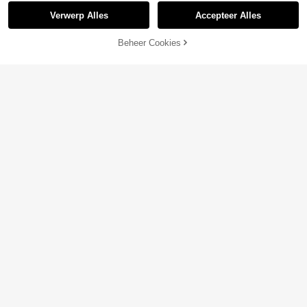
Verwerp Alles
Accepteer Alles
Beheer Cookies
TOEVOEGEN AAN WINKELWAGEN