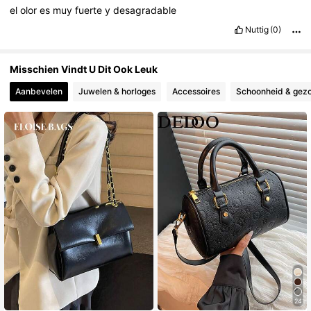
el
olor
es
muy
fuerte
y
desagradable
Nuttig
(0)
Misschien Vindt U Dit Ook Leuk
Aanbevelen
Juwelen & horloges
Accessoires
Schoonheid & gez
24