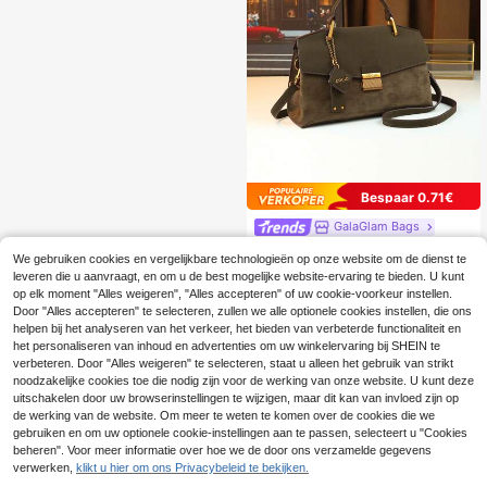
eisjes.
Bespaar 0.71€
GalaGlam Bags
Vintage handtas met klep, veelzijdi
We gebruiken cookies en vergelijkbare technologieën op onze website om de dienst te
ge enveloptas in forenzenstijl voor
19 over
leveren die u aanvraagt, en om u de best mogelijke website-ervaring te bieden. U kunt
volwassenen, stof, damestas met n
47
aamplaatje
op elk moment "Alles weigeren", "Alles accepteren" of uw cookie-voorkeur instellen.
.36€
-1%
48.07€
Door "Alles accepteren" te selecteren, zullen we alle optionele cookies instellen, die ons
helpen bij het analyseren van het verkeer, het bieden van verbeterde functionaliteit en
het personaliseren van inhoud en advertenties om uw winkelervaring bij SHEIN te
verbeteren. Door "Alles weigeren" te selecteren, staat u alleen het gebruik van strikt
noodzakelijke cookies toe die nodig zijn voor de werking van onze website. U kunt deze
uitschakelen door uw browserinstellingen te wijzigen, maar dit kan van invloed zijn op
de werking van de website. Om meer te weten te komen over de cookies die we
gebruiken en om uw optionele cookie-instellingen aan te passen, selecteert u "Cookies
beheren". Voor meer informatie over hoe we de door ons verzamelde gegevens
verwerken,
klikt u hier om ons Privacybeleid te bekijken.