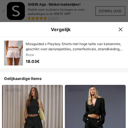
SHEIN App - Winkel makkelijker!
×
Ontdek meer exclusieve kortingen en extra
DOWNLOAD
aanbiedingen in de SHEIN APP!
(5,417)
Vergelijk
Missguided x Playboy Shorts met hoge taille van katoenmix,
geschikt voor dansrepetities, zomerfestivals, strandkleding,
loungewear, shorts met Y2K-esthetiek, hotpants
Roze
18.03€
Gelijkaardige Items