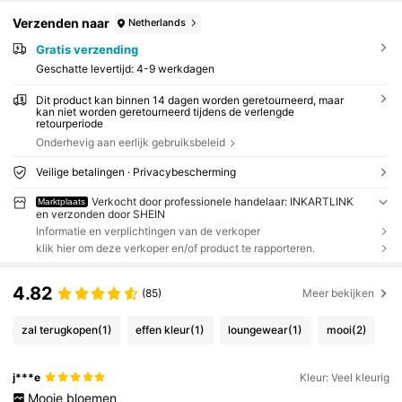
Verzenden naar
Netherlands
Gratis verzending
Geschatte levertijd:
4-9 werkdagen
Dit product kan binnen 14 dagen worden geretourneerd, maar
kan niet worden geretourneerd tijdens de verlengde
retourperiode
Onderhevig aan eerlijk gebruiksbeleid
Veilige betalingen · Privacybescherming
Verkocht door professionele handelaar: INKARTLINK
Marktplaats
en verzonden door SHEIN
Informatie en verplichtingen van de verkoper
klik hier om deze verkoper en/of product te rapporteren.
4.82
(85)
Meer bekijken
zal terugkopen
(1)
effen kleur
(1)
loungewear
(1)
mooi
(2)
j***e
Kleur: Veel kleurig
Mooie
bloemen