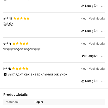
Nuttig
(0)
a***8
Kleur: Veel kleurig
🥰🥰🥰
Nuttig
(0)
e***r
Kleur: Veel kleurig
🩷🩷🩷🩷🩷🩷🩷🩷🩷🩷🩷
Nuttig
(2)
l***k
Kleur: Veel kleurig
Выглядит
как
акваркльный
рисунок
Nuttig
(0)
Productdetails
Materiaal:
Papier