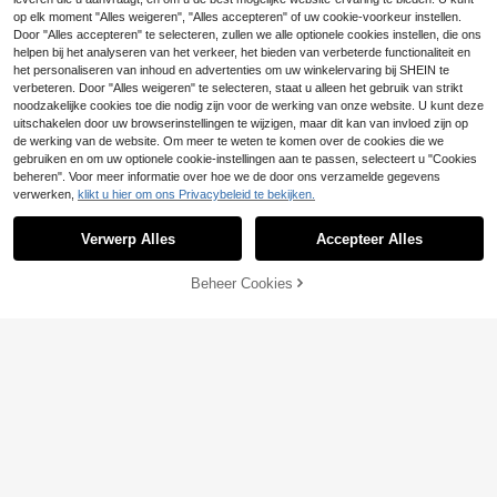
eldingen van leeuw, zon, maan, ster
e met lotusbladpatroon, water- en z
3
en vlinder. Neptatoeages voor glitte
op elk moment "Alles weigeren", "Alles accepteren" of uw cookie-voorkeur instellen.
.44€
3.45€
weetbestendig, geschikt voor dagel
rmake-up, feeënfeesten, Coachell
Door "Alles accepteren" te selecteren, zullen we alle optionele cookies instellen, die ons
ijks gebruik, blijft 3-7 dagen zitten, i
a, festivals, strandfeesten, zomerfe
deaal voor Valentijnsdag.
helpen bij het analyseren van het verkeer, het bieden van verbeterde functionaliteit en
esten en rave-accessoires.
het personaliseren van inhoud en advertenties om uw winkelervaring bij SHEIN te
verbeteren. Door "Alles weigeren" te selecteren, staat u alleen het gebruik van strikt
noodzakelijke cookies toe die nodig zijn voor de werking van onze website. U kunt deze
uitschakelen door uw browserinstellingen te wijzigen, maar dit kan van invloed zijn op
de werking van de website. Om meer te weten te komen over de cookies die we
gebruiken en om uw optionele cookie-instellingen aan te passen, selecteert u "Cookies
beheren". Voor meer informatie over hoe we de door ons verzamelde gegevens
verwerken,
klikt u hier om ons Privacybeleid te bekijken.
Verwerp Alles
Accepteer Alles
Beheer Cookies
TOEVOEGEN AAN WINKELWAGEN
1 stuk Europese Barokke Krulpatroo
n Speer Totempatroon Tijdelijke Tat
3
1 tijdelijke vlindertattoo-sticker met
.32€
too Sticker, Met Realistisch Tattoo
elegant effen patroon, gaat 3-5 dag
3
Ontwerp. Geschikt Voor Reizen, Mu
.34€
en mee, bedekt littekens perfect, id
ziekfestivals, Spellen, Afstudeercad
eaal voor feestjes, cadeaus en vak
eaus. Duurt 3-5 Dagen.
anties, eenvoudig aan te brengen e
n te verwijderen, wegwerpbaar en h
uidvriendelijk