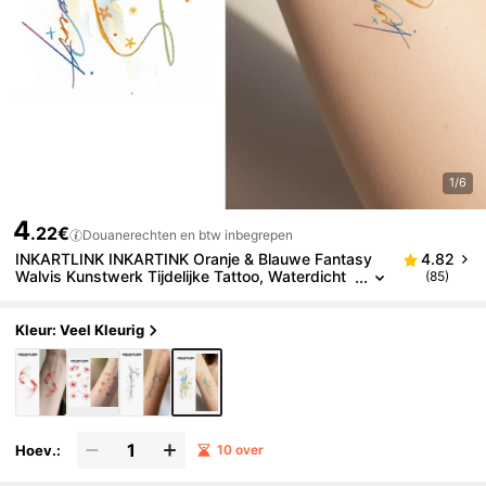
1/6
4
.22€
Douanerechten en btw inbegrepen
INKARTLINK INKARTINK Oranje & Blauwe Fantasy
4.82
Walvis Kunstwerk Tijdelijke Tattoo, Waterdicht
(85)
& Langdurig 2-5 Dagen, Kleurrijke Water Transf
er Tattoo Sticker, Realistische Nep Tattoo, Niche On
twerp Decoratie
Kleur: Veel Kleurig
Hoev.:
10 over