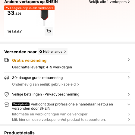
Andere verkopers op SHEIN
Bekijk alle 1 verkopers
Laagste prijs in alle verkopers
33
.82€
fafafa1
Verzenden naar
Netherlands
Gratis verzending
Geschatte levertijd:
4-9 werkdagen
30-daagse gratis retournering
Onderhevig aan eerlijk gebruiksbeleid
Veilige betalingen · Privacybescherming
Verkocht door professionele handelaar: leatou en
Marktplaats
verzonden door SHEIN
Informatie en verplichtingen van de verkoper
klik hier om deze verkoper en/of product te rapporteren.
Productdetails