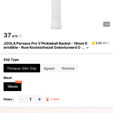
1/6
37
.67€
JOOLA Perseus Pro V Pickleball Racket - 16mm K
5.00
(
1
)
erndikte - Ruw Koolstofvezel Getextureerd O
ppervlak - Versterkt Frame en Aandrijvingske
rn, USAPA & UPA-A Gecertificeerd, NFC Chip Ond
ersteuning, Premium Controle en Lichtgewicht Pr
Stijl Type
estaties, Oppervlak Verbeterde Matte Afwerking
Perseus-Slim Grip
Agassi
Kosmos
Maat
7 left
16mm
Hoev.:
7 over