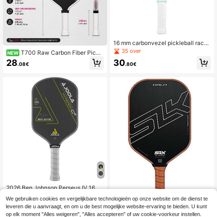
16 mm carbonvezel pickleball rack
et, Perseus V, mat carbonvezel opp
35 over
T700 Raw Carbon Fiber Pickl
NEW
ervlak, professionele wedstrijdbal e
eball Racket: Krachtige Spin, Grip e
28
30
n sportbal voor familieplezier, USAP
.08€
.80€
n Balans met 16mm Profiel en Getex
A Association gecertificeerd pickle
tureerd Oppervlak
ball
2026 Ben Johnson Perseus IV 16m
m Pickleball Racket T700 Propulsio
20
We gebruiken cookies en vergelijkbare technologieën op onze website om de dienst te
.30€
20.47€
n Core Gematteerd Koolstofvezel Pi
leveren die u aanvraagt, en om u de best mogelijke website-ervaring te bieden. U kunt
ckleball Racket
op elk moment "Alles weigeren", "Alles accepteren" of uw cookie-voorkeur instellen.