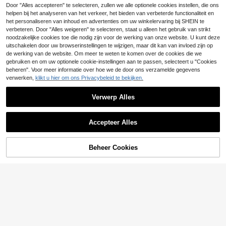
Selkirk Sport SLK Halo Raw Carbon
Door "Alles accepteren" te selecteren, zullen we alle optionele cookies instellen, die ons
Fiber Pickleball Paddle | Ontworpen
28 over
helpen bij het analyseren van het verkeer, het bieden van verbeterde functionaliteit en
in de VS | Kies uit de T700 Raw Car
het personaliseren van inhoud en advertenties om uw winkelervaring bij SHEIN te
28
bon Fiber Power, de 18k Ultraweav
.55€
verbeteren. Door "Alles weigeren" te selecteren, staat u alleen het gebruik van strikt
e Control of de Kevlar Linkweave T
noodzakelijke cookies toe die nodig zijn voor de werking van onze website. U kunt deze
hermoformed Pro
uitschakelen door uw browserinstellingen te wijzigen, maar dit kan van invloed zijn op
de werking van de website. Om meer te weten te komen over de cookies die we
gebruiken en om uw optionele cookie-instellingen aan te passen, selecteert u "Cookies
beheren". Voor meer informatie over hoe we de door ons verzamelde gegevens
verwerken,
klikt u hier om ons Privacybeleid te bekijken.
Verwerp Alles
1 stuk JOOLA 3S Carbon Fiber Pick
leball Paddle - Origineel Carbon Fib
9 over
Accepteer Alles
er oppervlak - 14mm/16mm - Polyp
34
ropyleen honingraatkern - Toernooi
.48€
niveau sterkte voor wedstrijden en
dagelijkse training, Unisex Pickleba
Beheer Cookies
TOEVOEGEN AAN WINKELWAGEN
ll Paddle
2026 Ben Johnson Perseus IV
NEW
16mm Pickleball Racket T700 Prop
29
.08€
ulsion Core Mat Koolstofvezel Pickl
eball Racket