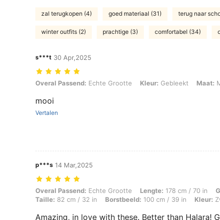
zal terugkopen (4)
goed materiaal (31)
terug naar scho
winter outfits (2)
prachtige (3)
comfortabel (34)
s***t
30 Apr,2025
Overal Passend: Echte Grootte, Kleur: Gebleekt, Maat: M
Overal Passend:
Echte Grootte
Kleur:
Gebleekt
Maat:
mooi
Vertalen
p***s
14 Mar,2025
Overal Passend: Echte Grootte, Lengte: 178 cm / 70 in, Gewicht: 74 kg
Overal Passend:
Echte Grootte
Lengte:
178 cm / 70 in
G
Taille:
82 cm / 32 in
Borstbeeld:
100 cm / 39 in
Kleur:
Z
Amazing, in love with these. Better than Halara