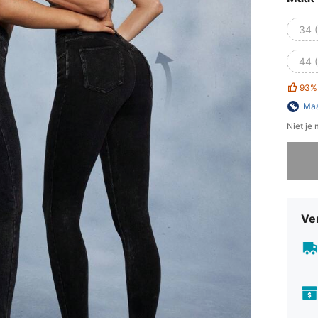
34 
44 
93%
Maa
Niet je
Sorry, d
Ve