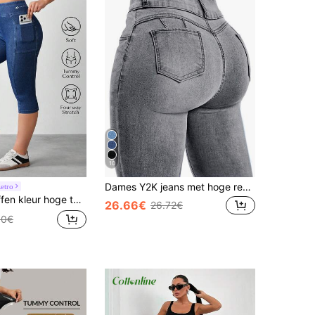
10
Dames Y2K jeans met hoge rekbaarheid en billenlift, elegant ontwerp, geschikt voor woon-werkverkeer, daten, dagelijkse casual, vakantie-uitstapjes en vakanties in de herfst
etro
e taille zakken 3/4 lengte skinny jeggings
26.66€
26.72€
80€