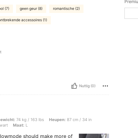
Premiu
ol (7)
geen geur (8)
romantische (2)
ontbrekende accessoires (1)
M
Nuttig (0)
 / 163 lbs, Heupen: 87 cm / 34 in, Taille: 82 cm / 32 in, Borstbeeld: 100 cm / 39 
ewicht:
74 kg / 163 lbs
Heupen:
87 cm / 34 in
wart
Maat:
L
! Glowmode should make more of