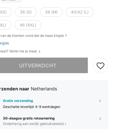
(XS)
36 (S)
38 (M)
40/42 (L)
(XL)
46 (XXL)
van de klanten vond dat de maat klopte
tgids
 maat? Vertel me je maat
it product is uitverkocht.
UITVERKOCHT
rzenden naar
Netherlands
Gratis verzending
Geschatte levertijd:
4-9 werkdagen
30-daagse gratis retournering
Onderhevig aan eerlijk gebruiksbeleid