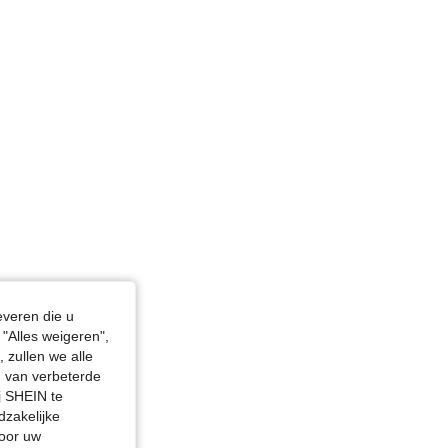
rstbeeld: 100 cm / 39 in, Kleur: Gebleekt, Maat: L
everen die u
"Alles weigeren",
 zullen we alle
en van verbeterde
j SHEIN te
dzakelijke
door uw