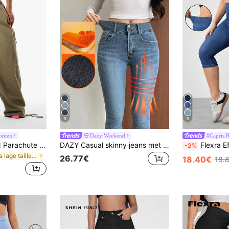
5
5
omen
Dazy Weekend
#Capris R
SUMWON WOMEN Parachute cargo broek met wijde pijpen, trekkoord in de taille, cargozakken en verstelbare zoombandjes
DAZY Casual skinny jeans met zakken voor dames
Flexra Effen kleur hog
-2%
in Ultra lage taille Vrouwen Denim
26.77€
18.40€
18.