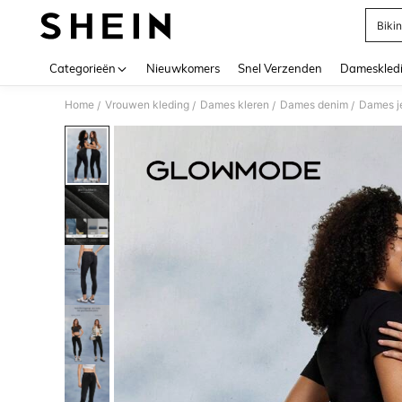
Bikin
Use up 
Categorieën
Nieuwkomers
Snel Verzenden
Dameskled
Home
Vrouwen kleding
Dames kleren
Dames denim
Dames j
/
/
/
/