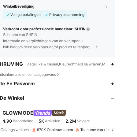
Winkelbeveiliging
Veilige betalingen
Privacybescherming
Verkocht door professionele handelaar: SHEIN
Schepen van SHEIN
Informatie en verplichtingen van de verkoper
klik hier om deze verkoper en/of product te rapporteren.
HRIJVING
Dagelijks & casual,Kleurechtheid bij wrijven,Machinewas of prof
eidsinformatie en contactgegevens
4.90
5K
2.2M
te En Pasvorm
De Winkel
4.90
5K
2.2M
GLOWMODE
4.90
5K
2.2M
Beoordeling
Artikelen
Volgers
2***7
betaalde
1 dag geleden
 Onlangs verkocht
870K Opnieuw kopen
Toename van volgers 15%
4.90
5K
2.2M