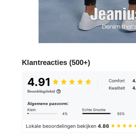
Klantreacties
(500+)
4.91
Comfort
4
Kwaliteit
4
Beoordelingsbeleid
Algemene pasvorm:
Klein
Echte Grootte
4%
93%
Lokale beoordelingen bekijken
4.86