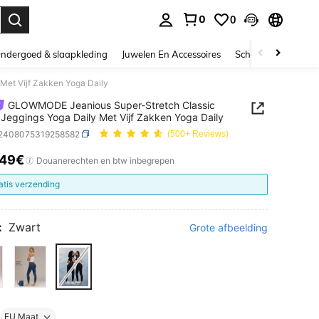
0
0
nden. Press Enter to select.
ndergoed & slaapkleding
Juwelen En Accessoires
Schoonheid & gezo
et Vijf Zakken Yoga Daily
GLOWMODE Jeanious Super-Stretch Classic
Jeggings Yoga Daily Met Vijf Zakken Yoga Daily
t2408075319258582
(500+ Reviews)
.49€
ICE AND AVAILABILITY
Douanerechten en btw inbegrepen
atis verzending
:
Zwart
Grote afbeelding
EU Maat