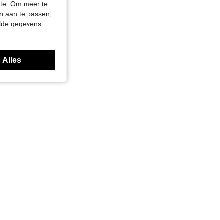
site. Om meer te
n aan te passen,
elde gegevens
 Alles