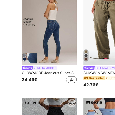
GLOWMODE
SUMWON W
GLOWMODE Jeanious Super-Stretch Classic Denim Skinny Jeggings Yoga Daily Met Vijf Zakken Yoga Daily
#3 Bestseller
34.49€
42.76€