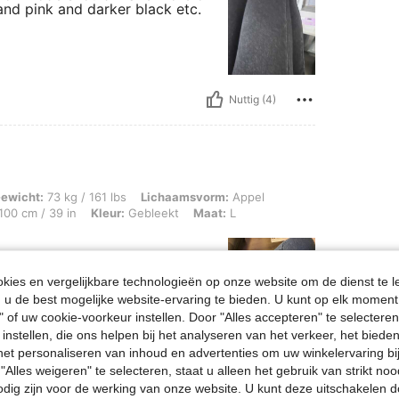
e and pink and darker black etc.
Nuttig (4)
g / 161 lbs, Lichaamsvorm: Appel, Heupen: 90 cm / 35 in, Taille: 80 cm / 31 in, Bo
ewicht:
73 kg / 161 lbs
Lichaamsvorm:
Appel
100 cm / 39 in
Kleur:
Gebleekt
Maat:
L
ies en vergelijkbare technologieën op onze website om de dienst te l
u de best mogelijke website-ervaring te bieden. U kunt op elk moment 
" of uw cookie-voorkeur instellen. Door "Alles accepteren" te selecteren,
 instellen, die ons helpen bij het analyseren van het verkeer, het bied
Nuttig (2)
n het personaliseren van inhoud en advertenties om uw winkelervaring bi
"Alles weigeren" te selecteren, staat u alleen het gebruik van strikt noo
odig zijn voor de werking van onze website. U kunt deze uitschakelen 
en Bekijken