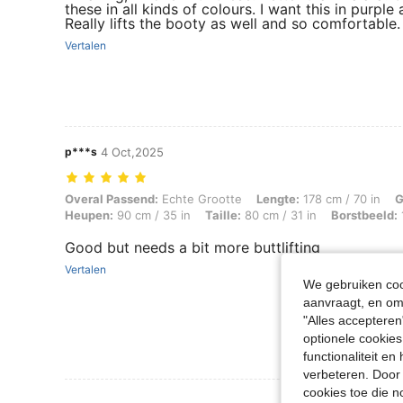
these in all kinds of colours. I want this in purpl
Really lifts the booty as well and so comfortable.
Vertalen
p***s
4 Oct,2025
Overal Passend: Echte Grootte, Lengte: 178 cm / 70 in, Gewicht: 73 k
Overal Passend:
Echte Grootte
Lengte:
178 cm / 70 in
G
Heupen:
90 cm / 35 in
Taille:
80 cm / 31 in
Borstbeeld:
Good but needs a bit more buttlifting
Vertalen
We gebruiken cook
aanvraagt, en om 
"Alles accepteren
optionele cookies
functionaliteit e
verbeteren. Door 
cookies toe die n
Meer Beoordeling