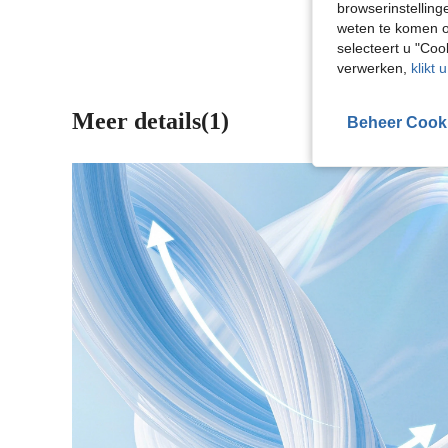
browserinstelling
weten te komen o
selecteert u "Co
verwerken,
klikt 
Meer details(1)
Beheer Cook