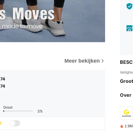
Meer bekijken
BESC
Veiligh
.74
Groot
.74
Over 
Groot
3%
1.9M