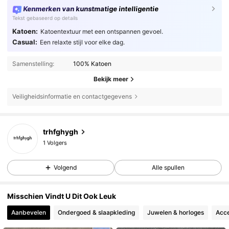
Kenmerken van kunstmatige intelligentie
Tekst gebaseerd op details
Katoen:
Katoentextuur met een ontspannen gevoel.
Casual:
Een relaxte stijl voor elke dag.
Samenstelling:
100% Katoen
Bekijk meer
Veiligheidsinformatie en contactgegevens
trhfghygh
1 Volgers
c***2
gevolgd
1 dag geleden
1 Volgers
Volgend
Alle spullen
Misschien Vindt U Dit Ook Leuk
Aanbevelen
Ondergoed & slaapkleding
Juwelen & horloges
Acce