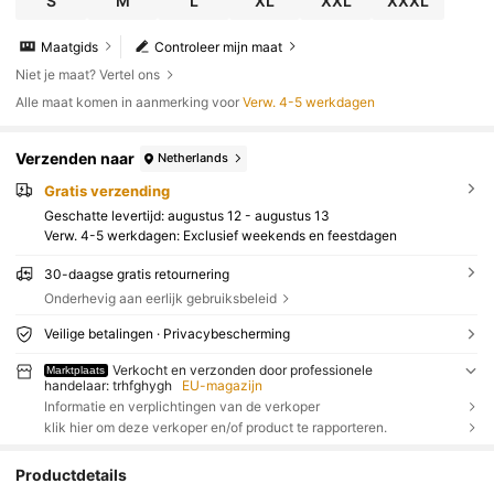
S
M
L
XL
XXL
XXXL
Maatgids
Controleer mijn maat
Niet je maat? Vertel ons
Alle maat komen in aanmerking voor
Verw. 4-5 werkdagen
Verzenden naar
Netherlands
Gratis verzending
Geschatte levertijd:
augustus 12 - augustus 13
Verw. 4-5 werkdagen: Exclusief weekends en feestdagen
30-daagse gratis retournering
Onderhevig aan eerlijk gebruiksbeleid
Veilige betalingen · Privacybescherming
Verkocht en verzonden door professionele
Marktplaats
handelaar: trhfghygh
EU-magazijn
Informatie en verplichtingen van de verkoper
klik hier om deze verkoper en/of product te rapporteren.
Productdetails