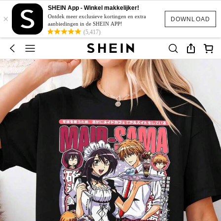
SHEIN App - Winkel makkelijker!
×
Ontdek meer exclusieve kortingen en extra
DOWNLOAD
aanbiedingen in de SHEIN APP!
(5,417)