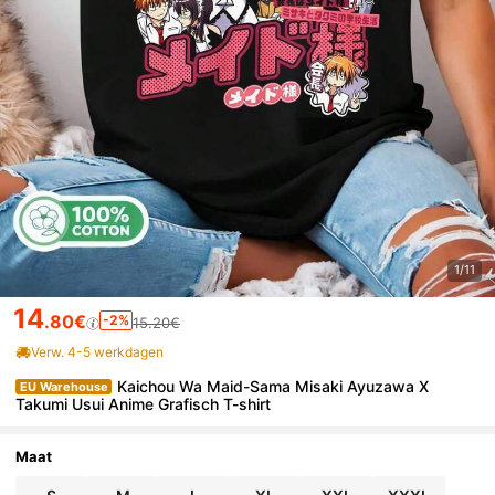
1/11
14
.80€
-2%
15.20€
Verw. 4-5 werkdagen
Kaichou Wa Maid-Sama Misaki Ayuzawa X
EU Warehouse
Takumi Usui Anime Grafisch T-shirt
Maat