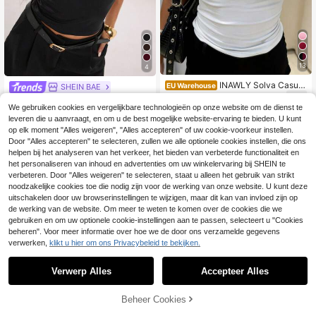
13
4
INAWLY Solva Casual
EU Warehouse
SHEIN BAE
dames T-shirt met effen kleur, mini
10
SHEIN BAE Lente/zomer casual vak
.99€
malistische V-hals en korte mouwe
We gebruiken cookies en vergelijkbare technologieën op onze website om de dienst te
antie top voor dames met kleine op
#3 Bestseller
in Effen Effen casual T-shirts
n
leveren die u aanvraagt, en om u de best mogelijke website-ervaring te bieden. U kunt
staande kraag, kikkerknopen, zwar
12
te kanten stof, geschikt voor strand
op elk moment "Alles weigeren", "Alles accepteren" of uw cookie-voorkeur instellen.
.86€
vakantie, strandvakantie, casual va
Door "Alles accepteren" te selecteren, zullen we alle optionele cookies instellen, die ons
kantie met zus, dagelijks gebruik, z
helpen bij het analyseren van het verkeer, het bieden van verbeterde functionaliteit en
warte semi-transparante kanten to
het personaliseren van inhoud en advertenties om uw winkelervaring bij SHEIN te
p, casual straatkleding
verbeteren. Door "Alles weigeren" te selecteren, staat u alleen het gebruik van strikt
noodzakelijke cookies toe die nodig zijn voor de werking van onze website. U kunt deze
uitschakelen door uw browserinstellingen te wijzigen, maar dit kan van invloed zijn op
de werking van de website. Om meer te weten te komen over de cookies die we
gebruiken en om uw optionele cookie-instellingen aan te passen, selecteert u "Cookies
beheren". Voor meer informatie over hoe we de door ons verzamelde gegevens
verwerken,
klikt u hier om ons Privacybeleid te bekijken.
Verwerp Alles
Accepteer Alles
The Weekndd After H
EU Warehouse
ours Til Dawn Tour Oversized Wit U
#5 Bestseller
in Schattig hoor Vrouwen T-shirts
TOEVOEGEN AAN
Beheer Cookies
SHOP NU
nisex T-shirt, Dubbelzijdig bedrukt,
15
WINKELWAGEN
Groot metallic XO-logo, Hart op de
.96€
-1%
16.17€