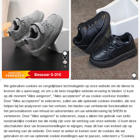
10
Bespaar 0.01€
Comfortabele casual sportschoene
We gebruiken cookies en vergelijkbare technologieën op onze website om de dienst te
n voor kinderen, grijze vuilafstotend
16
1 paar trendy comfortabele casual s
.50€
16.51€
leveren die u aanvraagt, en om u de best mogelijke website-ervaring te bieden. U kunt
e veelzijdige skateboardschoenen,
neakers voor kinderen
16
dagelijkse all-match stijl met klitten
op elk moment "Alles weigeren", "Alles accepteren" of uw cookie-voorkeur instellen.
.61€
-1%
16.78€
bandsluiting voor gemakkelijk aan-
Door "Alles accepteren" te selecteren, zullen we alle optionele cookies instellen, die ons
en uittrekken, lichtgewicht voor gy
helpen bij het analyseren van het verkeer, het bieden van verbeterde functionaliteit en
mles, reizen, buitenactiviteiten, spo
het personaliseren van inhoud en advertenties om uw winkelervaring bij SHEIN te
rt, prestaties, casual schoenen voor
verbeteren. Door "Alles weigeren" te selecteren, staat u alleen het gebruik van strikt
jongens en meisjes, alle seizoenen
noodzakelijke cookies toe die nodig zijn voor de werking van onze website. U kunt deze
uitschakelen door uw browserinstellingen te wijzigen, maar dit kan van invloed zijn op
de werking van de website. Om meer te weten te komen over de cookies die we
gebruiken en om uw optionele cookie-instellingen aan te passen, selecteert u "Cookies