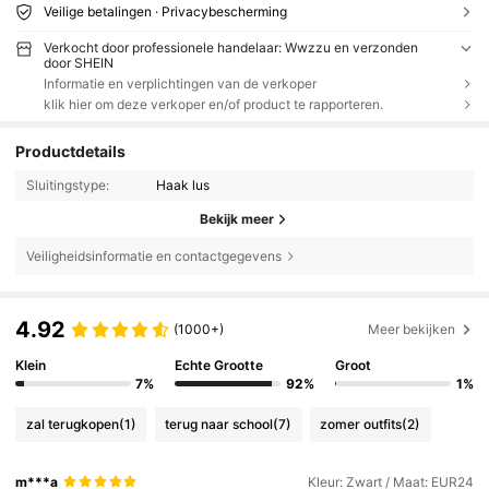
Veilige betalingen · Privacybescherming
Verkocht door professionele handelaar: Wwzzu en verzonden
door SHEIN
Informatie en verplichtingen van de verkoper
klik hier om deze verkoper en/of product te rapporteren.
Productdetails
Sluitingstype:
Haak lus
Bekijk meer
Veiligheidsinformatie en contactgegevens
4.92
(1000+)
Meer bekijken
Klein
Echte Grootte
Groot
7%
92%
1%
zal terugkopen
(1)
terug naar school
(7)
zomer outfits
(2)
m***a
Kleur: Zwart / Maat: EUR24