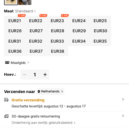
Maat
Standaard
3 left
6 left
6 left
EUR21
EUR22
EUR23
EUR24
EUR25
EUR26
EUR27
EUR28
EUR29
EUR30
EUR31
EUR32
EUR33
EUR34
EUR35
EUR36
EUR37
EUR38
Maatgids
Hoev.:
Verzenden naar
Netherlands
Gratis verzending
Geschatte levertijd:
augustus 12 - augustus 17
30-daagse gratis retournering
Onderhevig aan eerlijk gebruiksbeleid