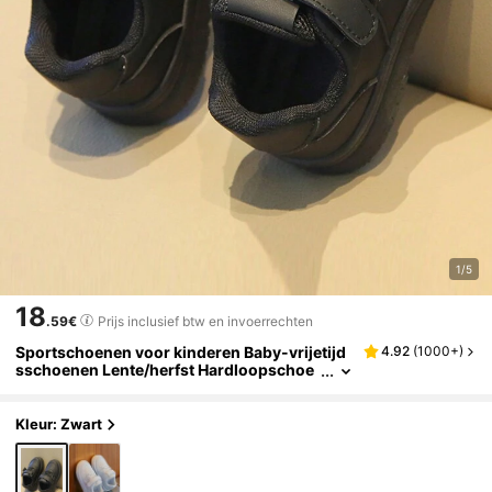
1/5
18
.59€
Prijs inclusief btw en invoerrechten
Sportschoenen voor kinderen Baby-vrijetijd
4.92
(
1000+
)
sschoenen Lente/herfst Hardloopschoe
nen voor buiten Sneakers Zwart
Kleur: Zwart