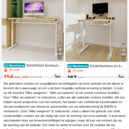
5
6
Verstelbare bureausto
EU Warehouse
Kinderbureaus en bur
EU Warehouse
el voor kinderen en volwassenen – i
10 over
eausets
10 over
n hoogte verstelbaar multifunctione
154
167
el bureau voor thuis/kantoor, compa
.80€
-10%
172.00€
.40€
ct ontwerp
We gebruiken cookies en vergelijkbare technologieën op onze website om de dienst te
leveren die u aanvraagt, en om u de best mogelijke website-ervaring te bieden. U kunt
op elk moment "Alles weigeren", "Alles accepteren" of uw cookie-voorkeur instellen.
Door "Alles accepteren" te selecteren, zullen we alle optionele cookies instellen, die ons
helpen bij het analyseren van het verkeer, het bieden van verbeterde functionaliteit en
het personaliseren van inhoud en advertenties om uw winkelervaring bij SHEIN te
verbeteren. Door "Alles weigeren" te selecteren, staat u alleen het gebruik van strikt
noodzakelijke cookies toe die nodig zijn voor de werking van onze website. U kunt deze
uitschakelen door uw browserinstellingen te wijzigen, maar dit kan van invloed zijn op
de werking van de website. Om meer te weten te komen over de cookies die we