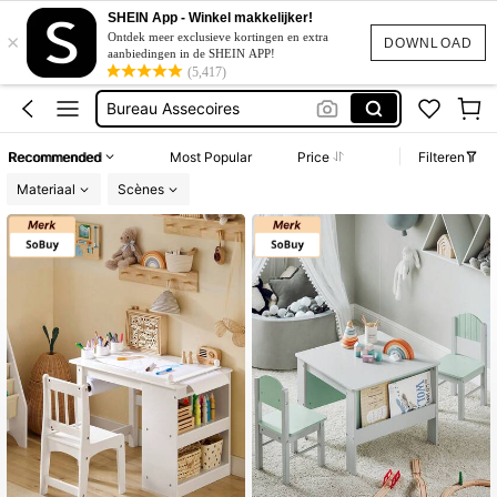
SHEIN App - Winkel makkelijker!
×
Makeup Tafel
Ontdek meer exclusieve kortingen en extra
DOWNLOAD
aanbiedingen in de SHEIN APP!
Kids Bureau
(5,417)
Bureau Assecoires
مكتب اطفال
Recommended
Most Popular
Price
Filteren
Nachtkastje Kinderen
Materiaal
Scènes
Makeup Tafel
Kids Bureau