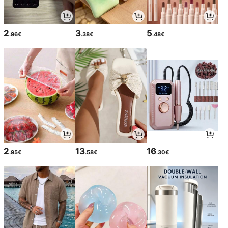
2
3
5
.96€
.38€
.48€
2
13
16
.95€
.58€
.30€