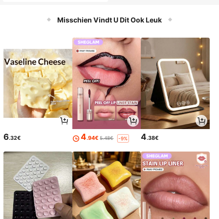
r meisjes en jongens, esthetische S
candinavische design kinderkamer
decoratie, ideaal verjaardagscadea
Misschien Vindt U Dit Ook Leuk
u, creatieve activiteit voor de kleut
erschool en fantasiespel voor thuis.
6
4
4
.32€
.94€
.38€
5.48€
-9%