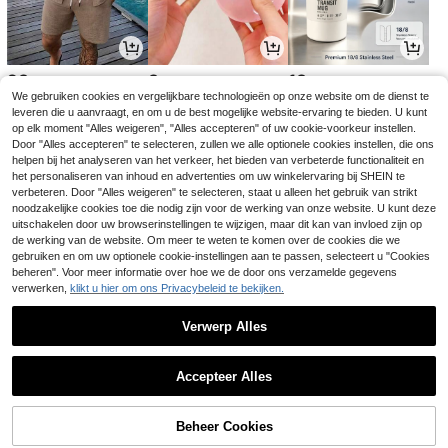
23
3
13
.33€
.28€
.95€
We gebruiken cookies en vergelijkbare technologieën op onze website om de dienst te
leveren die u aanvraagt, en om u de best mogelijke website-ervaring te bieden. U kunt
op elk moment "Alles weigeren", "Alles accepteren" of uw cookie-voorkeur instellen.
Door "Alles accepteren" te selecteren, zullen we alle optionele cookies instellen, die ons
helpen bij het analyseren van het verkeer, het bieden van verbeterde functionaliteit en
het personaliseren van inhoud en advertenties om uw winkelervaring bij SHEIN te
verbeteren. Door "Alles weigeren" te selecteren, staat u alleen het gebruik van strikt
noodzakelijke cookies toe die nodig zijn voor de werking van onze website. U kunt deze
uitschakelen door uw browserinstellingen te wijzigen, maar dit kan van invloed zijn op
de werking van de website. Om meer te weten te komen over de cookies die we
gebruiken en om uw optionele cookie-instellingen aan te passen, selecteert u "Cookies
beheren". Voor meer informatie over hoe we de door ons verzamelde gegevens
verwerken,
klikt u hier om ons Privacybeleid te bekijken.
14
21
15
.35€
.49€
.68€
Verwerp Alles
1
0
Accepteer Alles
Beheer Cookies
Terug naar boven