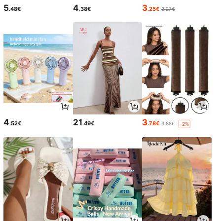
5
4
3
.48€
.38€
.25€
3.27€
4
21
3
.52€
.49€
.78€
3.88€
-2%