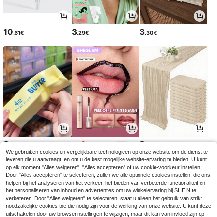
10
3
3
.61€
.29€
.30€
3
4
3
.28€
.94€
.48€
5.48€
-9%
We gebruiken cookies en vergelijkbare technologieën op onze website om de dienst te
leveren die u aanvraagt, en om u de best mogelijke website-ervaring te bieden. U kunt
op elk moment "Alles weigeren", "Alles accepteren" of uw cookie-voorkeur instellen.
Door "Alles accepteren" te selecteren, zullen we alle optionele cookies instellen, die ons
helpen bij het analyseren van het verkeer, het bieden van verbeterde functionaliteit en
het personaliseren van inhoud en advertenties om uw winkelervaring bij SHEIN te
verbeteren. Door "Alles weigeren" te selecteren, staat u alleen het gebruik van strikt
noodzakelijke cookies toe die nodig zijn voor de werking van onze website. U kunt deze
uitschakelen door uw browserinstellingen te wijzigen, maar dit kan van invloed zijn op