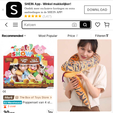
Trouwjurk
SHEIN App - Winkel makkelijker!
×
Capybara
Ontdek meer exclusieve kortingen en extra
DOWNLOAD
aanbiedingen in de SHEIN APP!
Katoen
(5,417)
Squishy
Bikini
Recommended
Most Popular
Price
Filteren
Trouwjurk
Capybara
The Box of Toys Store
Poppenset van 4 stuk
EU Warehouse
s met de Drie Kleine Biggetjes. ✅ Le
3 over
vering binnen 24/48 uur naar het va
30
steland van Spanje - Poppen zonde