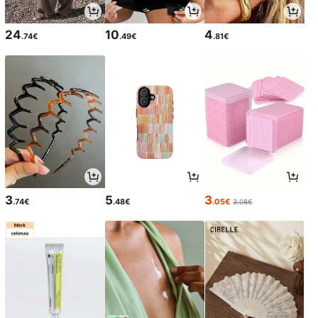
24
10
4
.74€
.49€
.81€
3
5
3
.74€
.48€
.05€
3.08€