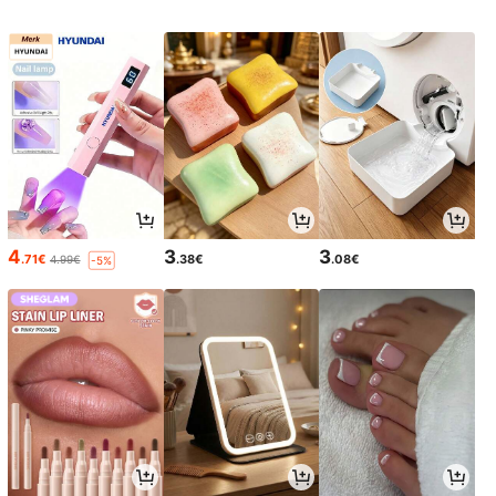
4
3
3
.71€
.38€
.08€
4.99€
-5%