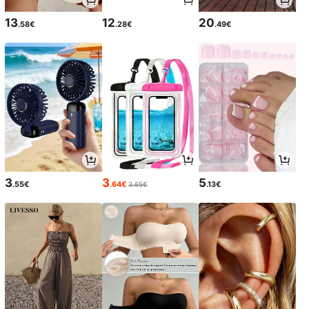
13
12
20
.58€
.28€
.49€
3
3
5
.55€
.64€
.13€
3.65€