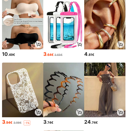
10
3
4
.49€
.64€
.81€
3.65€
3
3
24
.94€
.74€
.74€
3.98€
-1%