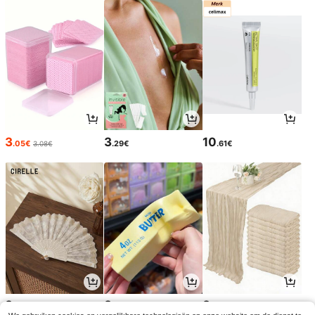
3
3
10
.05€
.29€
.61€
3.08€
3
3
3
.30€
.28€
.48€