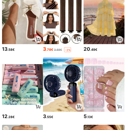
13
3
20
.58€
.78€
.49€
3.88€
-2%
12
3
5
.28€
.55€
.13€