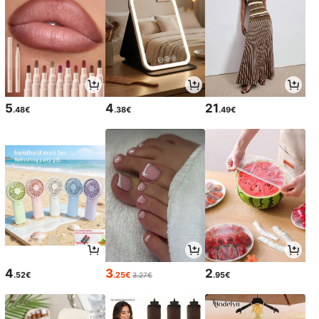
5
4
21
.48€
.38€
.49€
4
3
2
.52€
.25€
.95€
3.27€