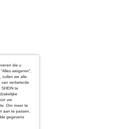
everen die u
"Alles weigeren",
 zullen we alle
en van verbeterde
j SHEIN te
dzakelijke
door uw
site. Om meer te
n aan te passen,
elde gegevens