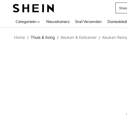
Shei
Use up 
Categorieën
Nieuwkomers
Snel Verzenden
Dameskled
Home
Thuis & living
Keuken & Eetkamer
Keuken Rein
/
/
/