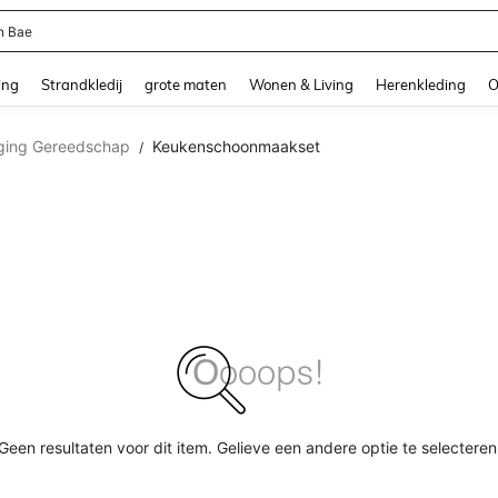
n Bae
and down arrow keys to navigate search Recente zoekopdracht and Zoeken en Vi
ing
Strandkledij
grote maten
Wonen & Living
Herenkleding
O
iging Gereedschap
Keukenschoonmaakset
/
Geen resultaten voor dit item. Gelieve een andere optie te selecteren