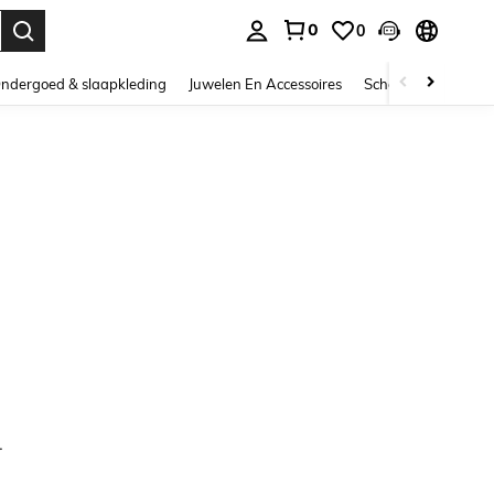
0
0
nden. Press Enter to select.
ndergoed & slaapkleding
Juwelen En Accessoires
Schoonheid & gezo
.