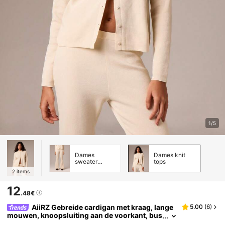
1/5
Dames
Dames knit
sweater
tops
broeken
2
items
12
.48€
AiiRZ Gebreide cardigan met kraag, lange
5.00
(
6
)
mouwen, knoopsluiting aan de voorkant, bus
iness casual kantoortop, professionele herfs