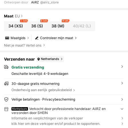
Ontworpen door
AiiRZ
@aiirz_store
t-winter werkkleding, klassiek, essentieel, minim
alistisch, elegant
Maat
EU
5 left
8 left
9 left
34
(XS)
36
(S)
38
(M)
40/42
(L)
Maatgids
Controleer mijn maat
Niet je maat? Vertel ons
Verzenden naar
Netherlands
Gratis verzending
Geschatte levertijd:
4-9 werkdagen
30-daagse gratis retournering
Onderhevig aan eerlijk gebruiksbeleid
Veilige betalingen · Privacybescherming
Verkocht door professionele handelaar: AiiRZ en
Marktplaats
verzonden door SHEIN
Informatie en verplichtingen van de verkoper
klik hier om deze verkoper en/of product te rapporteren.