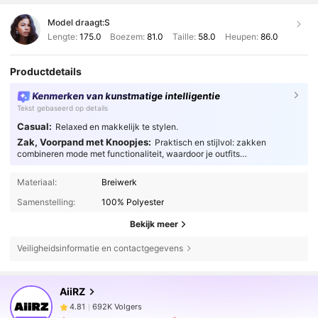
Model draagt:
S
Lengte:
175.0
Boezem:
81.0
Taille:
58.0
Heupen:
86.0
Productdetails
Kenmerken van kunstmatige intelligentie
Tekst gebaseerd op details
Casual:
Relaxed en makkelijk te stylen.
Zak, Voorpand met Knoopjes:
Praktisch en stijlvol: zakken
combineren mode met functionaliteit, waardoor je outfits
gebruiksvriendelijker worden.
Materiaal:
Breiwerk
Samenstelling:
100% Polyester
Bekijk meer
Veiligheidsinformatie en contactgegevens
692K Volgers
4.81
AiiRZ
692K Volgers
4.81