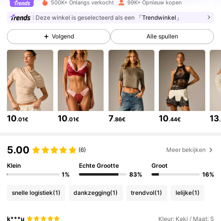
500K+ Onlangs verkocht
99K+ Opnieuw kopen
Deze winkel is geselecteerd als een
「Trendwinkel」
692K Volgers
4.81
Volgend
Alle spullen
692K Volgers
4.81
692K Volgers
4.81
10
10
7
10
13
.01€
.01€
.86€
.44€
692K Volgers
4.81
5.00
(6)
Meer bekijken
692K Volgers
4.81
Klein
Echte Grootte
Groot
1%
83%
16%
692K Volgers
4.81
snelle logistiek
(1)
dankzegging
(1)
trendvol
(1)
lelijke
(1)
k***u
Kleur: Kaki / Maat: S