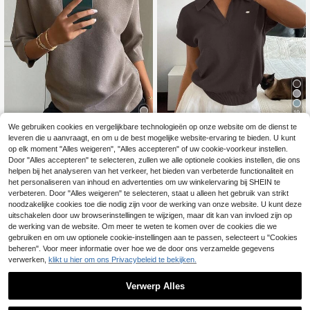
19
We gebruiken cookies en vergelijkbare technologieën op onze website om de dienst te
#Breibenodigdheden
leveren die u aanvraagt, en om u de best mogelijke website-ervaring te bieden. U kunt
16
Livesso Dames effen,
EU Warehouse
op elk moment "Alles weigeren", "Alles accepteren" of uw cookie-voorkeur instellen.
getailleerd polokraaggebreid topje,
17
Dazy SPICE
Door "Alles accepteren" te selecteren, zullen we alle optionele cookies instellen, die ons
.32€
casual voor de forensen, voor de le
helpen bij het analyseren van het verkeer, het bieden van verbeterde functionaliteit en
DAZY Effen kleur nau
EU Warehouse
nte/zomer
wsluitende bootneck top met halve
het personaliseren van inhoud en advertenties om uw winkelervaring bij SHEIN te
18
.80€
mouwen, casual elegant, herfst/win
verbeteren. Door "Alles weigeren" te selecteren, staat u alleen het gebruik van strikt
ter, dames gebreide top
noodzakelijke cookies toe die nodig zijn voor de werking van onze website. U kunt deze
uitschakelen door uw browserinstellingen te wijzigen, maar dit kan van invloed zijn op
de werking van de website. Om meer te weten te komen over de cookies die we
gebruiken en om uw optionele cookie-instellingen aan te passen, selecteert u "Cookies
beheren". Voor meer informatie over hoe we de door ons verzamelde gegevens
verwerken,
klikt u hier om ons Privacybeleid te bekijken.
Verwerp Alles