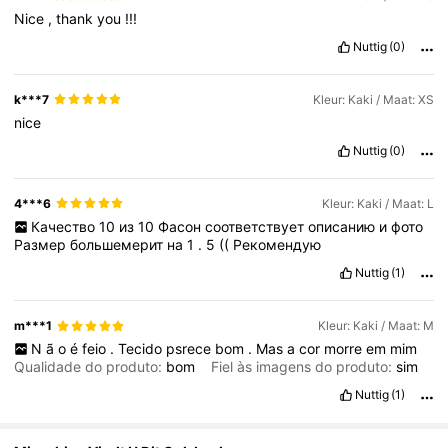
692K Volgers
4.81
Nice
,
thank
you
!!!
Nuttig
(0)
692K Volgers
4.81
k***7
Kleur: Kaki / Maat: XS
nice
692K Volgers
4.81
Nuttig
(0)
4***6
Kleur: Kaki / Maat: L
Качество
10
из
10
Фасон
соответствует
описанию
и
фото
Размер
большемерит
на
1
.
5
((
Рекомендую
Nuttig
(1)
m***1
Kleur: Kaki / Maat: M
N
ã
o
é
feio
.
Tecido
psrece
bom
.
Mas
a
cor
morre
em
mim
Qualidade do produto:
bom
Fiel às imagens do produto:
sim
Nuttig
(1)