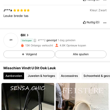
J***a
Kleur: Zwart
Leuke
brede
tas
3.5K Volgers
4.79
Nuttig
(0)
3.5K Volgers
4.79
3.5K Volgers
4.79
6H
4***2
gevolgd
1 dag geleden
Verkoper
3.5K Volgers
4.79
13K Onlangs verkocht
4.8K Opnieuw kopen
3.5K Volgers
4.79
Volgend
Alle spullen
3.5K Volgers
4.79
3.5K Volgers
4.79
Misschien Vindt U Dit Ook Leuk
3.5K Volgers
4.79
Aanbevelen
Juwelen & horloges
Accessoires
Schoonheid & gez
3.5K Volgers
4.79
3.5K Volgers
4.79
3.5K Volgers
4.79