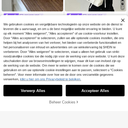
21
FEISTURE
FEISTURE
1 stuk beige dames Boston schoude
1pc FEISTURE modieuze schoudert
We gebruiken cookies en vergelijkbare technologieën op onze website om de dienst te
rtas PU, verstelbare riem, Y2K onde
as onder de arm, grote capaciteit da
34 over
15
.02€
leveren die u aanvraagt, en om u de best mogelijke website-ervaring te bieden. U kunt
rarmtas, grote capaciteit, casual for
messtrik-forenzentas, geschikt voo
17
enzentas, met gespdetails
r dagelijks uitgaan, dates en woon-
op elk moment "Alles weigeren", "Alles accepteren" of uw cookie-voorkeur instellen.
.28€
werkverkeer
Door "Alles accepteren" te selecteren, zullen we alle optionele cookies instellen, die ons
helpen bij het analyseren van het verkeer, het bieden van verbeterde functionaliteit en
het personaliseren van inhoud en advertenties om uw winkelervaring bij SHEIN te
verbeteren. Door "Alles weigeren" te selecteren, staat u alleen het gebruik van strikt
noodzakelijke cookies toe die nodig zijn voor de werking van onze website. U kunt deze
uitschakelen door uw browserinstellingen te wijzigen, maar dit kan van invloed zijn op
de werking van de website. Om meer te weten te komen over de cookies die we
gebruiken en om uw optionele cookie-instellingen aan te passen, selecteert u "Cookies
beheren". Voor meer informatie over hoe we de door ons verzamelde gegevens
verwerken,
klikt u hier om ons Privacybeleid te bekijken.
Verwerp Alles
Accepteer Alles
Beheer Cookies
TOEVOEGEN AAN WINKELWAGEN
11
6
Dames Onderarm Tote Bag, Lente/Z
omer Nieuwe Mode Veelzijdige Grot
18
1 stuk nieuwe effen kleur tonvormig