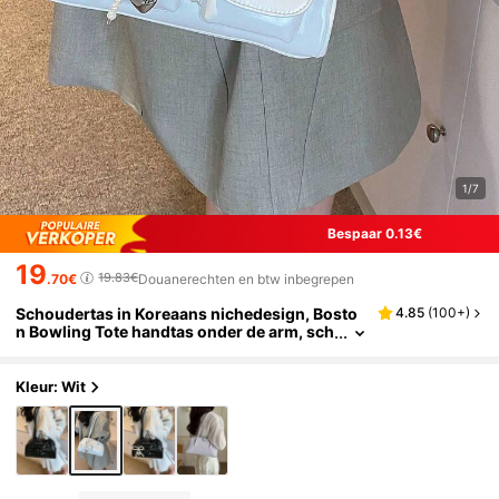
1/7
Bespaar 0.13€
19
19.83€
.70€
Douanerechten en btw inbegrepen
Schoudertas in Koreaans nichedesign, Bosto
4.85
(
100+
)
n Bowling Tote handtas onder de arm, sch
oudertas met meerdere zakken en grote c
apaciteit
Kleur: Wit