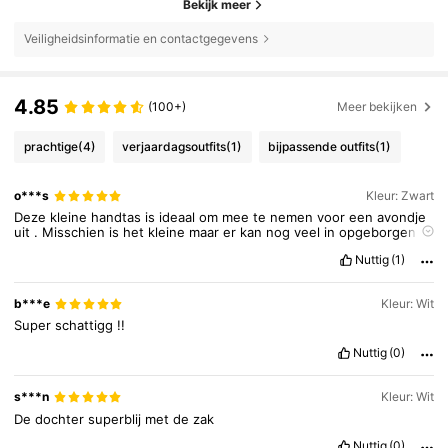
Bekijk meer
Veiligheidsinformatie en contactgegevens
4.85
(100+)
Meer bekijken
prachtige
(4)
verjaardagsoutfits
(1)
bijpassende outfits
(1)
o***s
Kleur: Zwart
Deze
kleine
handtas
is
ideaal
om
mee
te
nemen
voor
een
avondje
uit
.
Misschien
is
het
kleine
maar
er
kan
nog
veel
in
opgeborgen
worden
,
ook
wel
handig
met
de
handige
opbergruimtes
.
Nuttig
(1)
b***e
Kleur: Wit
Super
schattigg
!!
Nuttig
(0)
s***n
Kleur: Wit
De
dochter
superblij
met
de
zak
Nuttig
(0)