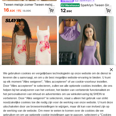
Tween meisje zomer Tween meisje
Sparklyn Tween Girls
EU Warehouse
mouwloos getextureerd effen kleur
Matching 1pc, Set 8-12 jaar oude m
16
12
.82€
-1%
16.99€
.99€
spaghettibandjes rugloos gelaagde
eisjes tropische bloemenprint retro
ruche zoom mini jurk, wit schattig
trim camisole mini rok outfit, rood w
it en blauw, zomer, boho
33
Firerie Kids
7
Firerie Kids Firerie Kid
EU Warehouse
s Leuke A-lijn jurk met halternek en
#3 Bestseller
in Kort Tween Meisjes Jurken
Basic casual gebreide jurk met rond
casual look voor tienermeisjes in z
We gebruiken cookies en vergelijkbare technologieën op onze website om de dienst te
e hals en vlinderapplicatie voor tien
4 over
11
wart-wit met stippen.
.87€
leveren die u aanvraagt, en om u de best mogelijke website-ervaring te bieden. U kunt
ermeisjes, lente/zomer
11
op elk moment "Alles weigeren", "Alles accepteren" of uw cookie-voorkeur instellen.
.49€
Door "Alles accepteren" te selecteren, zullen we alle optionele cookies instellen, die ons
7
7
helpen bij het analyseren van het verkeer, het bieden van verbeterde functionaliteit en
SHEIN SLAYR KIDS
Firerie Kids
het personaliseren van inhoud en advertenties om uw winkelervaring bij SHEIN te
Casual vakantiejurk v
Firerie Kids Elegante
verbeteren. Door "Alles weigeren" te selecteren, staat u alleen het gebruik van strikt
EU Warehouse
EU Warehouse
oor tienermeisjes met abrikooskleur
en schattige A-lijn jurk met vierkan
noodzakelijke cookies toe die nodig zijn voor de werking van onze website. U kunt deze
10
15
.88€
.83€
ige tropische bloemenprint en split
te hals en patchwork details, perfe
uitschakelen door uw browserinstellingen te wijzigen, maar dit kan van invloed zijn op
aan de zoom
ct voor tienermeisjes, met een grot
de werking van de website. Om meer te weten te komen over de cookies die we
e strik op de rug.
gebruiken en om uw optionele cookie-instellingen aan te passen, selecteert u "Cookies