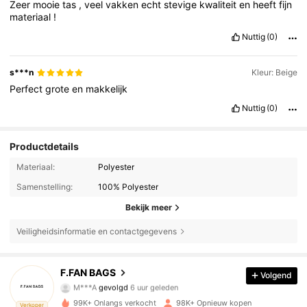
Zeer
mooie
tas
,
veel
vakken
echt
stevige
kwaliteit
en
heeft
fijn
materiaal
!
Nuttig
(0)
s***n
Kleur: Beige
Perfect
grote
en
makkelijk
Nuttig
(0)
Productdetails
Materiaal:
Polyester
Samenstelling:
100% Polyester
Bekijk meer
Veiligheidsinformatie en contactgegevens
36K Volgers
4.76
F.FAN BAGS
Volgend
M***A
gevolgd
6 uur geleden
J***y
is aan het browsen
36K Volgers
4.76
99K+ Onlangs verkocht
98K+ Opnieuw kopen
Verkoper