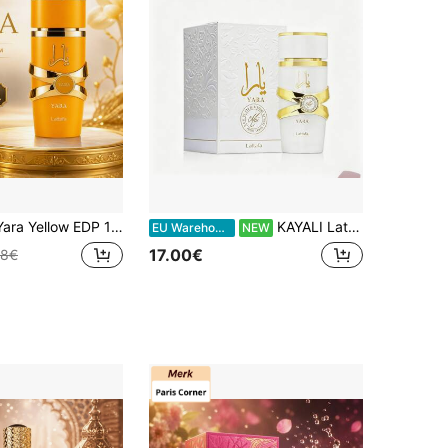
ML Damesparfum Langdurige Tropische Fruitige Vanillegeur
KAYALI Lattafa Yara Collectie Parfumset, Yara Pink, Yara Moi, Yara Candy, 100ml Eau de Parfum per stuk. Damesparfum, geschikt voor Halloween en andere feestelijke gelegenheden. Perfect voor dates, verjaardagen, Valentijnsdag, Halloween, Kerstmis en Nieuwjaar.
EU Warehouse
NEW
17.00€
98€