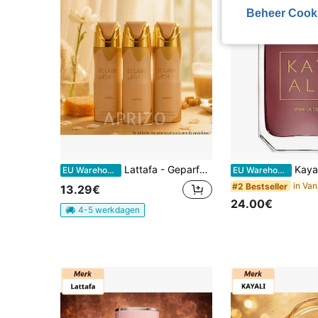
Beheer Cook
Lattafa - Geparfumeerde spray 200ml - 5 referenties om uit te kiezen
Kayali 100ml Luxury Collection Eau de Parfum, Mix va
EU Warehouse
EU Warehouse
#2 Bestseller
13.29€
24.00€
4-5 werkdagen