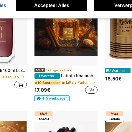
ies
Accepteer Alles
Verwerp
n Vanilla 28, Marshmallow Yum Boujee 81 & Sparkling Lychee Eden 39, Multi-frisse Gourmand Fruitige Bloemige Geur voor Dames
Fragrance Isle
EU Warehouse
Lattafa Khamrah 100ML Eau de Parfum unisex
EU Warehouse
in Vanillelaag Lab Parfum&Herenparfums&Geursets&Li
18.50€
in lattafa Parfum
#10 Bestseller
17.09€
4-5 werkdagen