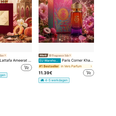
lier
Fragrance Isle
Lattafa Ameerat Al Arab 100ML Eau de Parfum voor dames
Paris Corner Khatre Purple 100ml EDP Vrouwenparfum Bloemig Fruitig Lange Houdbaarheid
EU Warehouse
in Vers Parfum
#1 Bestseller
11.39€
agen
4-5 werkdagen