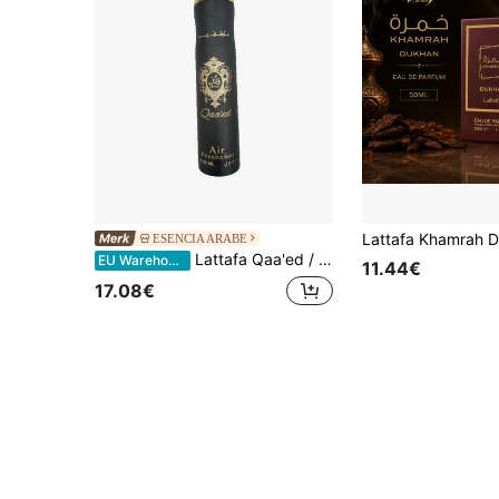
ESENCIA ARABE
Lattafa Qaa'ed / Qaaed Arabische luchtverfrisserspray 300 ml Geconcentreerde luchtverfrisser voor een schoon en langdurig geurend huis
EU Warehouse
11.44€
17.08€