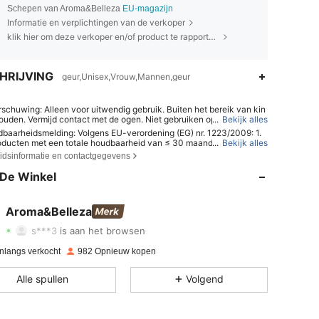
Schepen van Aroma&Belleza
EU-magazijn
Informatie en verplichtingen van de verkoper
klik hier om deze verkoper en/of product te rapporteren.
HRIJVING
geur,Unisex,Vrouw,Mannen,geur
schuwing: Alleen voor uitwendig gebruik. Buiten het bereik van kin
ouden. Vermijd contact met de ogen. Niet gebruiken op een bescha
...
Bekijk alles
 geïrriteerde huid. Stop het gebruik als er irritatie optreedt.
baarheidsmelding: Volgens EU-verordening (EG) nr. 1223/2009: 1.
oducten met een totale houdbaarheid van ≤ 30 maanden: de verval
...
Bekijk alles
4.62
1.2K
2.4K
ordt aangegeven met een zandlopersymbool ⌛ + datum op de verp
eidsinformatie en contactgegevens
 of in het Engels met "ten minste houdbaar tot" of "ten minste houdb
 het einde van" + datum; 2. Voor producten met een totale houdbaarh
De Winkel
4.62
1.2K
2.4K
 > 30 maanden: de houdbaarheidsdatum wordt aangegeven met ee
ol van een open pot + M, waarbij M staat voor maanden. Opmerkin
ucten in verpakkingen voor eenmalig gebruik, niet-openbare produc
4.62
1.2K
2.4K
Aroma&Belleza
ndere gespecificeerde artikelen zijn vrijgesteld van de verplichte h
heidsdatummarkering. Raadpleeg uitsluitend de markeringen op de
s***3
is aan het browsen
 productverpakking; stop het gebruik onmiddellijk als er sprake is va
4.62
1.2K
2.4K
.
nlangs verkocht
982 Opnieuw kopen
4.62
1.2K
2.4K
Alle spullen
Volgend
4.62
1.2K
2.4K