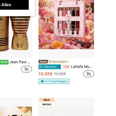
 Alles
Jean Paul Gaultier Eleven Collections Of Jean Paul Gaultier Series, Neutrale Parfumspray, 125 ml (4,2 oz), Uniek Vormgeving, Unieke Geur, Langdurige Frisheid, Pseudo Bodyparfum, De Meest Populaire, Geschikt voor Elke Gelegenheid, Een Leuk Cadeau!
Skin Atelier
NEW
Lattafa Mystical Yara Parfum Cadeauset 5x35ml
EU Warehouse
-2%
13.01€
13.29€
4-5 werkdagen