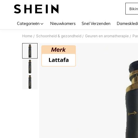
Bikin
Use up 
Categorieën
Nieuwkomers
Snel Verzenden
Dameskled
Home
Schoonheid & gezondheid
Geuren en aromatherapie
Pa
/
/
/