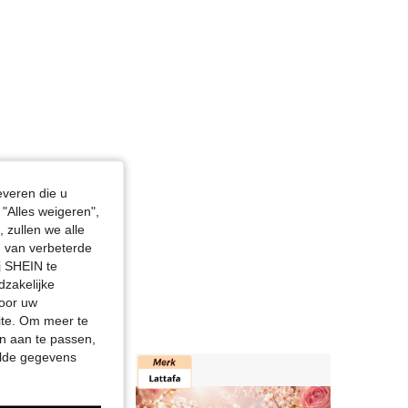
everen die u
"Alles weigeren",
 zullen we alle
en van verbeterde
j SHEIN te
dzakelijke
door uw
site. Om meer te
n aan te passen,
elde gegevens