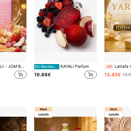
JEE MARSHMALLOW | 81 - EAU DE PARFUM
KAYALI Parfum
Lattafa Yara Yellow EDP 100
EU Warehouse
-4%
19.88€
13.42€
13.