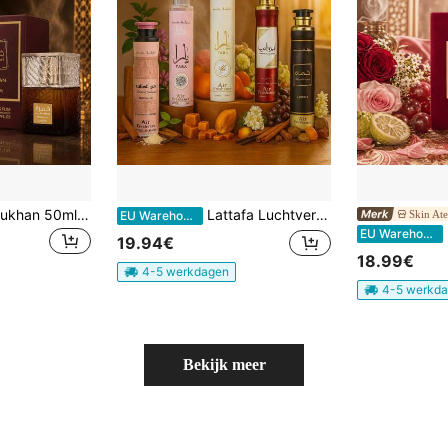
Lattafa Khamrah Dukhan 50ml Unisex Parfum Rokerig Zoet Pittig Langhoudend Eau De Parfum
Lattafa Luchtverfrisser 300ML*3 Pack Huisparfum
Skin Ate
EU Warehouse
EU Warehouse
19.94€
18.99€
4-5 werkdagen
4-5 werkd
Bekijk meer