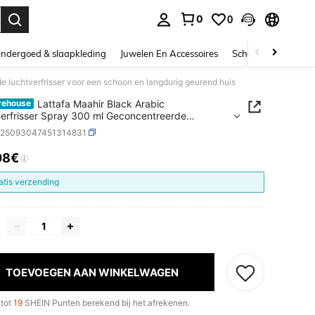
0
0
nden. Press Enter to select.
ndergoed & slaapkleding
Juwelen En Accessoires
Schoonheid & gezo
e luchtverfrisser voor een schoon en langdurig geurend huis
Lattafa Maahir Black Arabic
rehouse
erfrisser Spray 300 ml Geconcentreerde
erfrisser voor een schoon en langdurig geurend
b25093047451314831
08€
ICE AND AVAILABILITY
atis verzending
TOEVOEGEN AAN WINKELWAGEN
 tot
19
SHEIN Punten berekend bij het afrekenen.