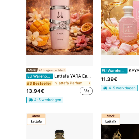
KAYALI - JOM BOU
Fragrance Isle
EU Warehouse
Lattafa YARA Eau De Parfum voor vrouwen 100ML
EU Warehouse
11.39€
in lattafa Parfum
#3 Bestseller
4-5 werkdagen
13.94€
4-5 werkdagen