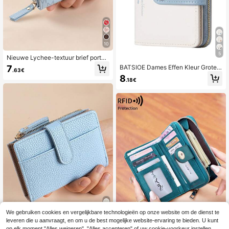
10
5
Nieuwe Lychee-textuur brief porte
monnee met meerdere kaartvakke
7
BATSIOE Dames Effen Kleur Grote
.63€
n, korte stijl, kleine damesportemon
Capaciteit Rits Munt Portemonnee,
8
nee, verdikt, Koreaanse mode, vinta
.18€
Minimalistische Luxe Portemonnee
ge muntenvakje voor damesportem
Voor Grensoverschrijdende Grootha
onnee, mini-portemonnee, portemo
ndel
nnee, kleine portemonnee, schattig
e portemonnee, portemonnee
We gebruiken cookies en vergelijkbare technologieën op onze website om de dienst te
leveren die u aanvraagt, en om u de best mogelijke website-ervaring te bieden. U kunt
6
op elk moment "Alles weigeren", "Alles accepteren" of uw cookie-voorkeur instellen.