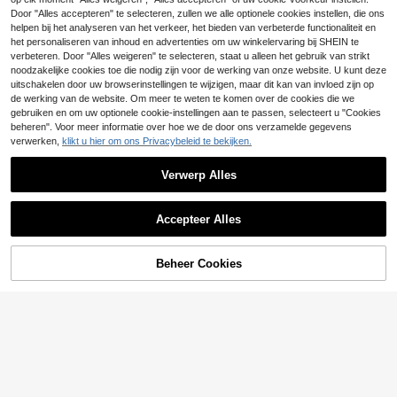
5
Europese en Amerikaanse stijl hage
Door "Alles accepteren" te selecteren, zullen we alle optionele cookies instellen, die ons
dissennerf damesportemonnee, een
37 over
helpen bij het analyseren van het verkeer, het bieden van verbeterde functionaliteit en
MIYIN Vintage korte portemonnee v
voudige en elegante tweevoudige
oor dames, effen multifunctionele cl
het personaliseren van inhoud en advertenties om uw winkelervaring bij SHEIN te
6
10
multi-kaartvakken, rits portemonne
.65€
.08€
utch, muntentas, ID-/creditcardhou
verbeteren. Door "Alles weigeren" te selecteren, staat u alleen het gebruik van strikt
e voor dames, portemonnee, mini p
der, mini-portemonnee, kleine porte
noodzakelijke cookies toe die nodig zijn voor de werking van onze website. U kunt deze
ortemonnee, portemonnee, kleine p
monnee, RFID-portemonnee, conta
uitschakelen door uw browserinstellingen te wijzigen, maar dit kan van invloed zijn op
ortemonnee, herenportemonnee, ler
ntgeldportemonnee voor dames, sc
de werking van de website. Om meer te weten te komen over de cookies die we
en schattige portemonnee
hattige portemonnee, kaarthouder,
gebruiken en om uw optionele cookie-instellingen aan te passen, selecteert u "Cookies
muntentas, cadeau, kerstcadeau, a
beheren". Voor meer informatie over hoe we de door ons verzamelde gegevens
ccessoire
verwerken,
klikt u hier om ons Privacybeleid te bekijken.
Verwerp Alles
Accepteer Alles
4
8
Beheer Cookies
TOEVOEGEN AAN WINKELWAGEN
Blauwe korte portemonnee, multifu
dongdong
nctioneel met creditcardvakken, ID
9
INS Nieuwe hoogwaardige envelop
.78€
-1%
9.88€
-venster en rits, modieus bedrukt o
met rits voor dames, minimalistisch
9
ntwerp, perfect voor dagelijks gebr
.84€
e portemonnee met meerdere sleuv
uik, voor meisjes, voor vrouwen, por
en, PU-muntenhouder, kaarthouder
temonnee, portemonnee, kleine por
voor dames, portemonnee, mini-por
temonnee
temonnee, portemonnee, kleine por
temonnee, portemonnee