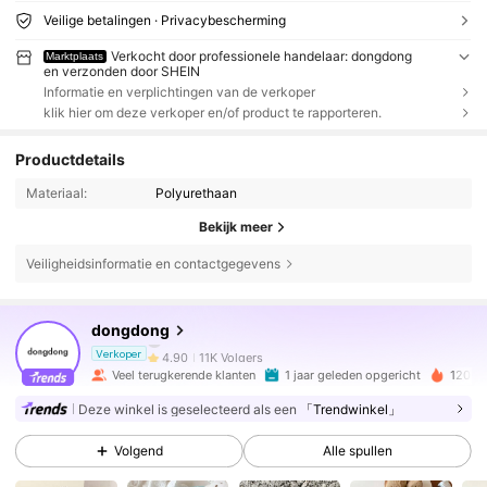
Veilige betalingen · Privacybescherming
Verkocht door professionele handelaar: dongdong
Marktplaats
en verzonden door SHEIN
Informatie en verplichtingen van de verkoper
klik hier om deze verkoper en/of product te rapporteren.
Productdetails
Materiaal:
Polyurethaan
Bekijk meer
Veiligheidsinformatie en contactgegevens
11K Volgers
4.90
dongdong
11K Volgers
4.90
Verkoper
Veel terugkerende klanten
1 jaar geleden opgericht
120K 
Deze winkel is geselecteerd als een
「Trendwinkel」
11K Volgers
4.90
Volgend
Alle spullen