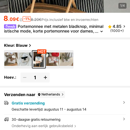
1/4
8
.09€
-1%
8.20€
Prijs inclusief btw en invoerrechten
Portemonnee met metalen bladknop, minimal
4.85
istische mode, korte portemonnee voor dames,
(1000+)
mini portemonnee, portemonneetje, kleine porte
monnee, schattige portemonnee.
Kleur: Blauw
Hoev.:
Verzenden naar
Netherlands
Gratis verzending
Geschatte levertijd:
augustus 11 - augustus 14
30-daagse gratis retournering
Onderhevig aan eerlijk gebruiksbeleid