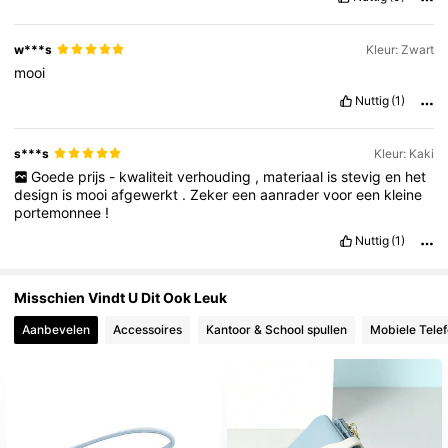
11K Volgers
4.90
w***s
Kleur: Zwart
mooi
Nuttig
(1)
s***s
Kleur: Kaki
Goede
prijs
-
kwaliteit
verhouding
,
materiaal
is
stevig
en
het
design
is
mooi
afgewerkt
.
Zeker
een
aanrader
voor
een
kleine
portemonnee
!
Nuttig
(1)
Misschien Vindt U Dit Ook Leuk
Aanbevelen
Accessoires
Kantoor & School spullen
Mobiele Tele