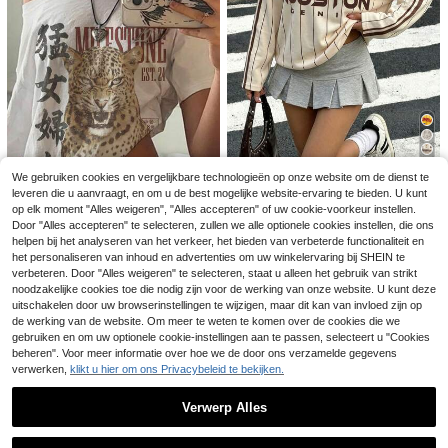
9
We gebruiken cookies en vergelijkbare technologieën op onze website om de dienst te
39
38
Muchica
leveren die u aanvraagt, en om u de best mogelijke website-ervaring te bieden. U kunt
Franclia Dames casua
GLAMSKIN
EU Warehouse
Muchica Casual dam
op elk moment "Alles weigeren", "Alles accepteren" of uw cookie-voorkeur instellen.
EU Warehouse
l effen groen overhemd met omslag
14
26
es sweatshirt met ronde hals en lan
GLAMSKIN Dames Zo
Door "Alles accepteren" te selecteren, zullen we alle optionele cookies instellen, die ons
EU Warehouse
13
.35€
kraag en korte mouwen, zomer
.85€
ge mouwen in lichtgeel, gecombine
mer/Herfst Gestreepte Lingerie Stijl
(1000+)
helpen bij het analyseren van het verkeer, het bieden van verbeterde functionaliteit en
SHEIN EZwear Casua
EU Warehouse
erd met een contrasterende bruine
Getailleerde Camisole Tanktop, Effe
het personaliseren van inhoud en advertenties om uw winkelervaring bij SHEIN te
10
l minimalistisch T-shirt met all-over
#3 Bestseller
in Grafisch Eenvoudige casual T-shirts
kraag en gestreepte mouwen. De p
n Kleur Y2K Casual Basic Cropped
.99€
verbeteren. Door "Alles weigeren" te selecteren, staat u alleen het gebruik van strikt
print, off-shoulder model en korte
aardenprint geeft een retro, acade
Tank, Terug naar School Dagelijkse
12
noodzakelijke cookies toe die nodig zijn voor de werking van onze website. U kunt deze
mouwen voor dames
.99€
mische, klassieke, modieuze, jeugd
Streetwear en Strandvakantie
uitschakelen door uw browserinstellingen te wijzigen, maar dit kan van invloed zijn op
ige en streetwear-uitstraling. Gladd
e en comfortabele stof, een ideale k
de werking van de website. Om meer te weten te komen over de cookies die we
euze voor de herfst.
gebruiken en om uw optionele cookie-instellingen aan te passen, selecteert u "Cookies
beheren". Voor meer informatie over hoe we de door ons verzamelde gegevens
verwerken,
klikt u hier om ons Privacybeleid te bekijken.
Verwerp Alles
Toon vergelijkbare artikelen die op voorraad zijn
Zie alle