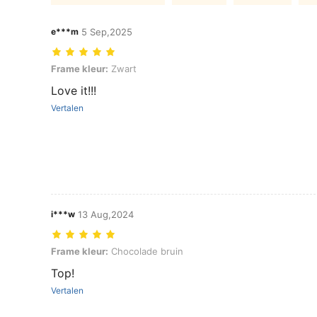
e***m
5 Sep,2025
Frame kleur: Zwart
Frame kleur:
Zwart
Love it!!!
Vertalen
i***w
13 Aug,2024
Frame kleur: Chocolade bruin
Frame kleur:
Chocolade bruin
Top!
Vertalen