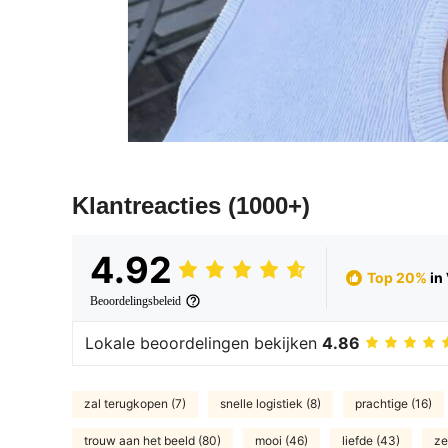
Klantreacties
(1000+)
4.92
Top 20%
in
Beoordelingsbeleid
Lokale beoordelingen bekijken
4.86
zal terugkopen (7)
snelle logistiek (8)
prachtige (16)
trouw aan het beeld (80)
mooi (46)
liefde (43)
ze