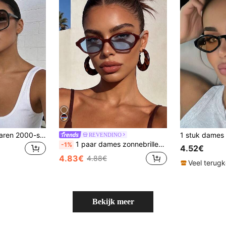
Retro zonnebril in jaren 2000-stijl met groot montuur en enkele lens, geschikt voor vrouwen met een rond gezicht, ideaal voor zomervakanties en feestjes, biedt UV-bescherming.
REVENDINO
1 paar dames zonnebrillen met klein montuur, geschikt voor familie-uitstapjes, sportieve stijl, autorijden, zomeraccessoires, wandelen, streetstyle-look, vissen, buitenactiviteiten, zonbescherming
-1%
4.52€
4.83€
4.88€
Veel terug
Bekijk meer