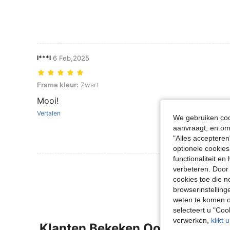
l***l
6 Feb,2025
Frame kleur: Zwart
Frame kleur:
Zwart
Mooi!
Vertalen
We gebruiken cook
aanvraagt, en om 
"Alles accepteren
optionele cookies
functionaliteit e
Meer Beoordeling
verbeteren. Door 
cookies toe die n
browserinstelling
weten te komen o
selecteert u "Co
verwerken,
klikt 
Klanten Bekeken Ook