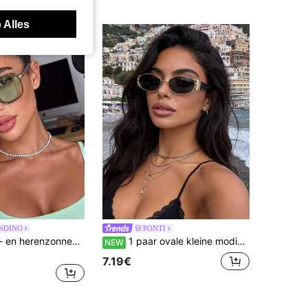
 Alles
NDINO
PONTI
1 paar dames- en herenzonnebrillen met vierkant, afslankend en veelzijdig modieus ontwerp, geschikt voor buiten, strand en andere gelegenheden, essentieel strandaccessoire voor dames, ideale keuze voor damesherfst-/winterkleding en zakelijke casual kleding. Luipaardprint kleurblokontwerp, creëert een bohemien vakantiesfeer
1 paar ovale kleine modieuze brillen, vintage gepersonaliseerde casual veelzijdige elegante damesbrillen, geschikt voor dagelijks gebruik, straatfotografie, vakantie, reizen, zomerse strandvakantie, buiten, reisstrandaccessoire
NEW
7.19€