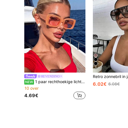
6
REVENDINO
1 paar rechthoekige lichtgekleurde veelzijdige zonnebrillen voor dames, geschikt als leuke fotorekwisieten voor koppels, essentieel voor romantische evenementen | vakantiebrillen | decoratieve tekstdetails, bruiloftsdecoratie
NEW
6.02€
6.08€
10 over
4.69€