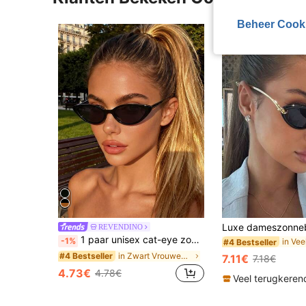
Beheer Cook
REVENDINO
1 paar unisex cat-eye zonnebrillen, lichtgewicht, minimalistisch en modieus. Geschikt voor reizen, strand, een essentieel accessoire voor dames en heren. Ideaal voor Valentijnsdag, zomervakantie, buitenactiviteiten, reizen, outfits, de start van het schooljaar en meer.
-1%
#4 Bestseller
in Zwart Vrouwen Brillen & Brillen Accessoires
#4 Bestseller
7.11€
7.18€
4.73€
4.78€
Veel terugkeren