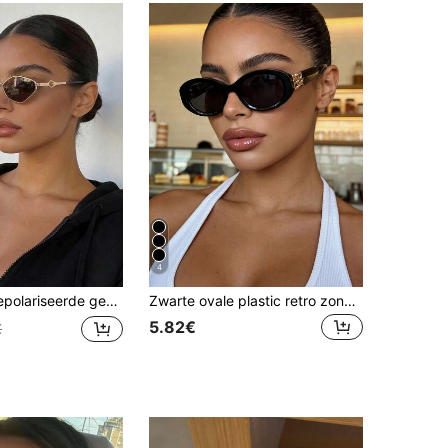
4
nnebril voor dames, retro asymmetrische metalen montuurbril voor buitenreizen en strand
Zwarte ovale plastic retro zonnebril, klassieke UV-beschermende zonnebril voor reizen, strand en autorijden
5.82€
€