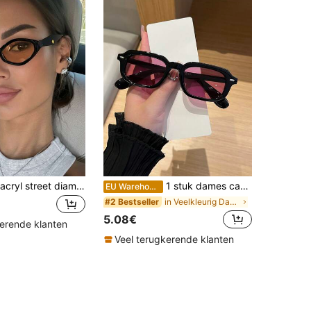
1 stuk dames acryl street diamond fashion bril voor dagelijkse uitjes, muziekfestivals en vakantiecadeaus
1 stuk dames casual retro vierkante bril met klein zwart montuur, geschikt voor dagelijkse uitjes, zomerstrand, decoratie en straatfotografie
EU Warehouse
in Veelkleurig Damesmodebrillen
#2 Bestseller
5.08€
kerende klanten
Veel terugkerende klanten