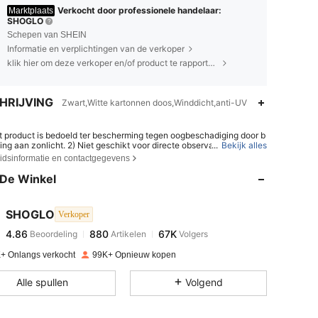
Verkocht door professionele handelaar:
Marktplaats
SHOGLO
Schepen van SHEIN
Informatie en verplichtingen van de verkoper
klik hier om deze verkoper en/of product te rapporteren.
HRIJVING
Zwart,Witte kartonnen doos,Winddicht,anti-UV
it product is bedoeld ter bescherming tegen oogbeschadiging door b
4.86
880
67K
ling aan zonlicht. 2) Niet geschikt voor directe observatie van de zo
...
Bekijk alles
iet geschikt ter bescherming tegen kunstmatige lichtbronnen, zoals
eidsinformatie en contactgegevens
nken. 4) Niet te gebruiken als oogbescherming tegen mechanisch
t.
De Winkel
4.86
880
67K
SHOGLO
Verkoper
4.86
880
67K
Beoordeling
Artikelen
Volgers
l***n
betaalde
1 dag geleden
+ Onlangs verkocht
99K+ Opnieuw kopen
4.86
880
67K
Alle spullen
Volgend
4.86
880
67K