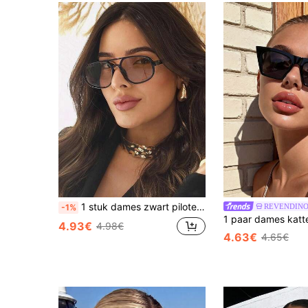
1 stuk dames zwart piloten PC montuur effen kleur dubbele brug volledig montuur straatmode reizen vakantie vintage modebril
REVENDIN
-1%
4.93€
4.98€
4.63€
4.65€