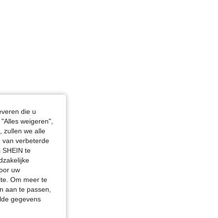
everen die u
"Alles weigeren",
 zullen we alle
en van verbeterde
j SHEIN te
dzakelijke
door uw
site. Om meer te
n aan te passen,
elde gegevens