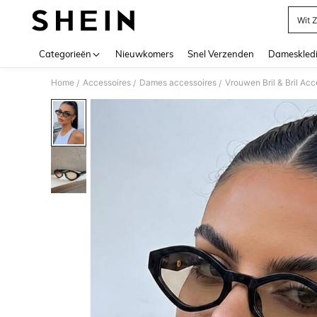
Wit 
Use up 
Categorieën
Nieuwkomers
Snel Verzenden
Dameskled
Home
Accessoires
Dames accessoires
Vrouwen Bril & Bril Acc
/
/
/