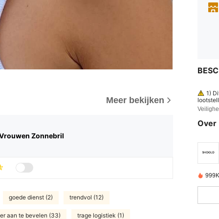
BESC
1) D
Meer bekijken
lootstel
n. 3) N
Veiligh
zonneba
e impac
Over 
 Vrouwen Zonnebril
999K
goede dienst (2)
trendvol (12)
er aan te bevelen (33)
trage logistiek (1)