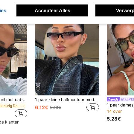
ies
Accepteer Alles
Verwerp
Luxe dameszonnebril met cat-eye montuur, retro design, anti-verblinding, UV400-bescherming.
1 paar kleine halfmontuur modebrillen, exclusief accessoire voor strand en reizen, outdoor streetstyle bril, retro veelzijdige bril voor dagelijks gebruik.
REVE
in Veelkleurig Dames zonnebrillen
6.12€
6.18€
14 over
5.28€
de klanten