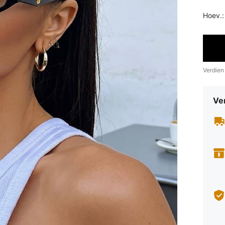
Hoev.:
Verdien
Ve