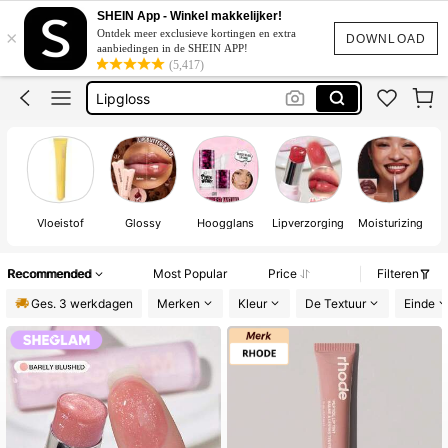
Rhode
SHEIN App - Winkel makkelijker!
×
Ontdek meer exclusieve kortingen en extra
Rare Beauty
DOWNLOAD
aanbiedingen in de SHEIN APP!
(5,417)
Lip Gloss
Lipgloss
Lip Oil
Rhode
Vloeistof
Glossy
Hoogglans
Lipverzorging
Moisturizing
Recommended
Most Popular
Price
Filteren
Ges. 3 werkdagen
Merken
Kleur
De Textuur
Einde