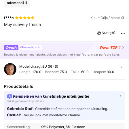
ademend
(1)
f***n
Kleur: Grijs / Maat: XL
Muy
suave
y
fresca
Nuttig
(0)
Warm
TOP 4
#Rommelig chic
Betreed je eigen nonchalante, chique tijdperk met imperfecte, maar perfecte items.
Model draagt:
EU 36 (S)
Lengte:
170.0
Boezem:
75.0
Taille:
60.0
Heupen:
90.0
Productdetails
Kenmerken van kunstmatige intelligentie
Tekst gebaseerd op details
Gebreide Stof:
Gebreide stof met een ontspannen uitstraling.
Casual:
Casual look met moeiteloze charme.
Samenstelling:
95% Polyester, 5% Elastaan