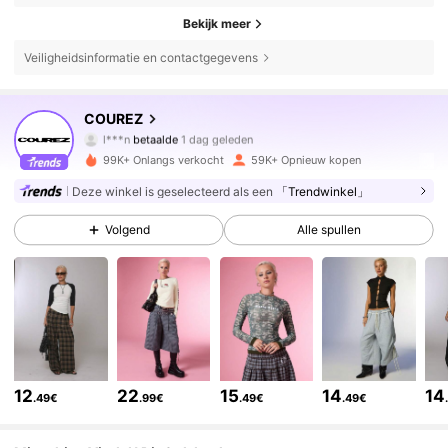
Bekijk meer
Veiligheidsinformatie en contactgegevens
189K Volgers
4.77
COUREZ
l***n
betaalde
1 dag geleden
s***e
gevolgd
5 uur geleden
99K+ Onlangs verkocht
59K+ Opnieuw kopen
189K Volgers
4.77
Deze winkel is geselecteerd als een
「Trendwinkel」
Volgend
Alle spullen
189K Volgers
4.77
189K Volgers
4.77
189K Volgers
4.77
12
22
15
14
14
.49€
.99€
.49€
.49€
189K Volgers