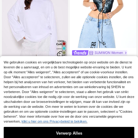
SUMWON Women
12
SUMWON WOMEN Crop top m
NEW
We gebruiken cookies en vergelijkbare technologieën op onze website om de dienst te
et grafische print, vetersluiting aan
12
#Schoon meisje
.90€
de voorkant, barok bloemenmotief
leveren die u aanvraagt, en om u de best mogelijke website-ervaring te bieden. U kunt
MUSERA Losse top m
en striksluiting.
EU Warehouse
op elk moment "Alles weigeren", "Alles accepteren" of uw cookie-voorkeur instellen.
et lange mouwen, casual capsulega
#1 Bestseller
in Polyester Dagelijkse T-shirts
Door "Alles accepteren" te selecteren, zullen we alle optionele cookies instellen, die ons
rderobe, alledaagse oversized T-shi
(1000+)
helpen bij het analyseren van het verkeer, het bieden van verbeterde functionaliteit en
rts, elegant voor op het vliegveld, v
het personaliseren van inhoud en advertenties om uw winkelervaring bij SHEIN te
19
akantie, lente en zomer
.79€
verbeteren. Door "Alles weigeren" te selecteren, staat u alleen het gebruik van strikt
noodzakelijke cookies toe die nodig zijn voor de werking van onze website. U kunt deze
uitschakelen door uw browserinstellingen te wijzigen, maar dit kan van invloed zijn op
de werking van de website. Om meer te weten te komen over de cookies die we
gebruiken en om uw optionele cookie-instellingen aan te passen, selecteert u "Cookies
beheren". Voor meer informatie over hoe we de door ons verzamelde gegevens
verwerken,
klikt u hier om ons Privacybeleid te bekijken.
Verwerp Alles