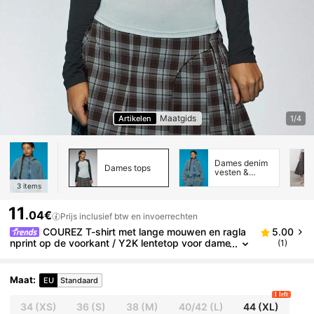
Maatgids
Artikelen
1/4
Dames denim
Dames tops
vesten &
jassen
3
items
11
.04€
Prijs inclusief btw en invoerrechten
COUREZ T-shirt met lange mouwen en ragla
5.00
nprint op de voorkant / Y2K lentetop voor dame
(1)
s, leuke top met slogan, zomertop met lange m
ouwen, perfect om uit te gaan
Maat
:
EU
Standaard
1 left
34
(XS)
36
(S)
38
(M)
40/42
(L)
44
(XL)