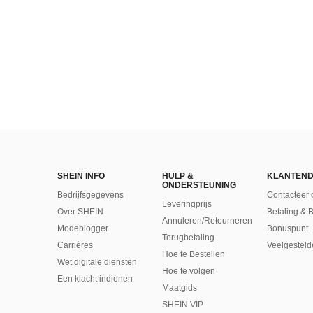
SHEIN INFO
HULP &
KLANTEND
ONDERSTEUNING
Bedrijfsgegevens
Contacteer 
Leveringprijs
Over SHEIN
Betaling & 
Annuleren/Retourneren
Modeblogger
Bonuspunt
Terugbetaling
Carrières
Veelgesteld
Hoe te Bestellen
Wet digitale diensten
Hoe te volgen
Een klacht indienen
Maatgids
SHEIN VIP