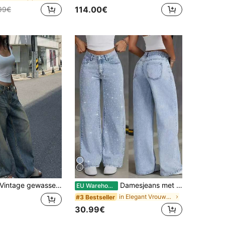
114.00€
99€
intage gewassen blauwe jeans met wijde pijpen, Amerikaanse losse casual wijde pijpen slepende broek, damesmode voor herfst Y2K streetwear
Damesjeans met wijde pijpen, versierd met sterren en strass, casual voor lente en herfst
EU Warehouse
in Elegant Vrouwen Denim
#3 Bestseller
30.99€