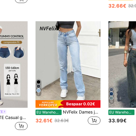
32.66€
32.
7
10
Bespaar 0.02€
NVFelix Dames jeans met hoge taille, sexy slim fit, elastische stof, rechte pijpen, lichtblauw voor zomer en herfst
V
TE
EU Warehouse
EU Warehouse
aille en rechte pijpen, voor kleine vrouwen
32.61€
33.99€
32.63€