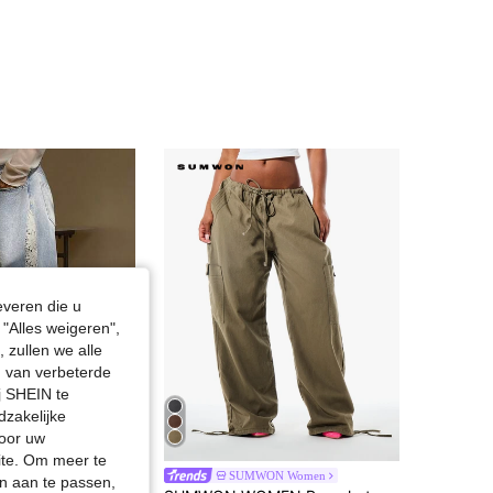
4.95
2.1K
211
4.95
2.1K
211
4.95
2.1K
211
everen die u
"Alles weigeren",
 zullen we alle
en van verbeterde
j SHEIN te
dzakelijke
door uw
site. Om meer te
g chic
SUMWON Women
n aan te passen,