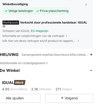
Winkelbeveiliging
Veilige betalingen
Privacybescherming
Verkocht door professionele handelaar: IGUAL
Marktplaats
Schepen van IGUAL
EU-magazijn
Informatie en verplichtingen van de verkoper
klik hier om deze verkoper en/of product te rapporteren.
HRIJVING
Samengesteld weefsel,Gescheurd effect,Medium stretch
4.95
2.1K
211
eidsinformatie en contactgegevens
4.95
2.1K
211
De Winkel
4.95
2.1K
211
4.95
2.1K
211
IGUAL
4.95
2.1K
211
Beoordeling
Artikelen
Volgers
4.95
2.1K
211
Alle spullen
Volgend
4.95
2.1K
211