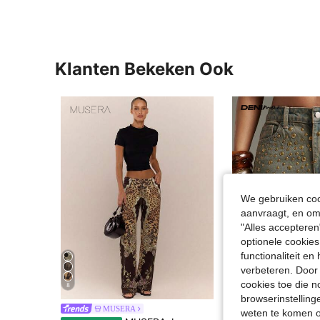
Klanten Bekeken Ook
We gebruiken cook
aanvraagt, en om 
"Alles accepteren
optionele cookies
functionaliteit e
verbeteren. Door 
cookies toe die n
8
browserinstelling
MUSERA
Denimoi
weten te komen o