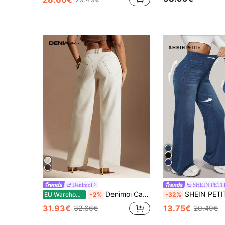
5
Denimoi
SHEIN PETI
Denimoi Casual damesjeans met wijde pijpen, minimalistisch en veelzijdig, effen kleur, geschikt voor dagelijks gebruik en woon-werkverkeer.
SHEIN PETITE Casual gewassen jeans met hoge t
EU Warehouse
-2%
-32%
31.93€
13.75€
32.66€
20.49€