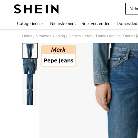
Bikin
Use up 
Categorieën
Nieuwkomers
Snel Verzenden
Dameskled
Home
Vrouwen kleding
Dames kleren
Dames denim
Dames j
/
/
/
/