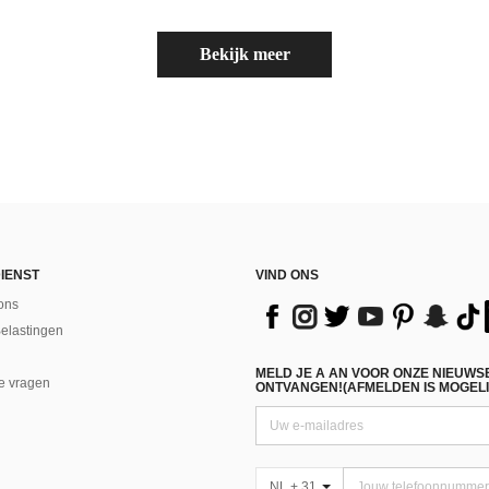
Bekijk meer
IENST
VIND ONS
ons
Belastingen
MELD JE A AN VOOR ONZE NIEUWS
e vragen
ONTVANGEN!(AFMELDEN IS MOGELI
NL + 31