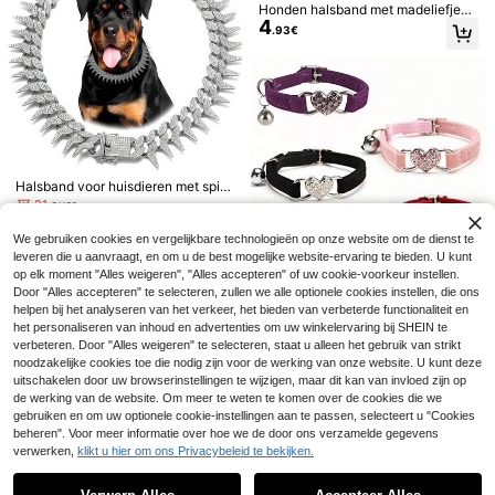
Honden halsband met madeliefjes,
4
handgemaakte huisdier ketting, mo
.93€
dieuze roze & witte kralen met sch
attige & zoete hondenhalsband, ma
deliefjes parel siliconen huisdier ke
tting, geschikt voor honden & katte
n, huisdier kleding accessoires, hui
sdier cadeau, fotorekwisiet, huisdie
r bruiloft accessoire
Halsband voor huisdieren met spik
es, modieuze luxe halsband voor h
21 over
1 Verstelbare gouden kattenhalsban
uisdieren, ingelegd met strass-stee
4
3
.80€
d met harthanger - roestvrij staal, el
ntjes in hiphopstijl, duurzaam en ga
.84€
-1%
3.88€
We gebruiken cookies en vergelijkbare technologieën op onze website om de dienst te
egant accessoire voor katten en kle
at lang mee, verstelbaar voor katte
Schattige huisdier dubbellaagse par
leveren die u aanvraagt, en om u de best mogelijke website-ervaring te bieden. U kunt
ine huisdieren, kattenaccessoires
5
n en honden, geschikt voor dagelijk
el halsband, geschikt voor katten e
.13€
op elk moment "Alles weigeren", "Alles accepteren" of uw cookie-voorkeur instellen.
s gebruik of vakanties.
n honden punk metalen parel kettin
Door "Alles accepteren" te selecteren, zullen we alle optionele cookies instellen, die ons
g, huisdier ketting, geschikt voor kl
eine honden en katten, huisdier kle
helpen bij het analyseren van het verkeer, het bieden van verbeterde functionaliteit en
ding decoratie, hond en kat halsban
het personaliseren van inhoud en advertenties om uw winkelervaring bij SHEIN te
d, punk huisdier halsband, huisdier
verbeteren. Door "Alles weigeren" te selecteren, staat u alleen het gebruik van strikt
cadeau, huisdier halsband, huisdier
6
noodzakelijke cookies toe die nodig zijn voor de werking van onze website. U kunt deze
bruiloft halsband, huisdier bruiloft k
uitschakelen door uw browserinstellingen te wijzigen, maar dit kan van invloed zijn op
1 stuk huisdierhalsband met strass-
etting
de werking van de website. Om meer te weten te komen over de cookies die we
4
hart en beldecoratie, kattenhalsban
.23€
d
gebruiken en om uw optionele cookie-instellingen aan te passen, selecteert u "Cookies
beheren". Voor meer informatie over hoe we de door ons verzamelde gegevens
verwerken,
klikt u hier om ons Privacybeleid te bekijken.
Toon vergelijkbare artikelen die op voorraad zijn
Zie alle