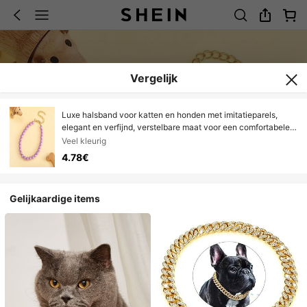
Vergelijk
Luxe halsband voor katten en honden met imitatieparels,
elegant en verfijnd, verstelbare maat voor een comfortabele
pasvorm, modieus en duurzaam zonder de vacht te
Veel kleurig
beschadigen, huisdierhalsband
4.78€
Gelijkaardige items