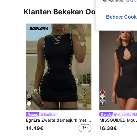
verwerken,
klikt 
Klanten Bekeken Ook
Beheer Cook
9
EgrlEra
MISSGUIDE
EgrlEra Zwarte damesjurk met decoratieve band langs de zijnaad.
14.49€
16.38€