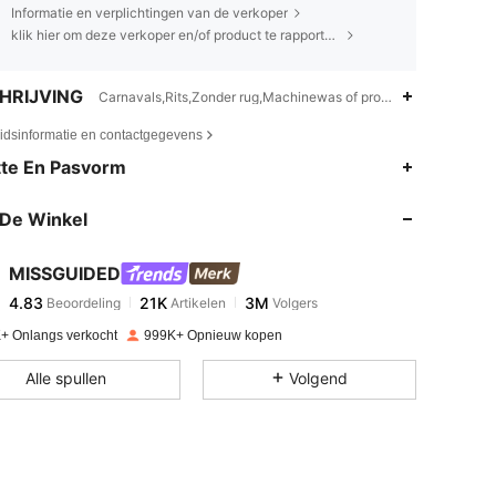
Informatie en verplichtingen van de verkoper
klik hier om deze verkoper en/of product te rapporteren.
HRIJVING
Carnavals,Rits,Zonder rug,Machinewas of professionele stomerij
eidsinformatie en contactgegevens
4.83
21K
3M
te En Pasvorm
De Winkel
4.83
21K
3M
MISSGUIDED
4.83
21K
3M
Beoordeling
Artikelen
Volgers
j***e
betaalde
1 dag geleden
+ Onlangs verkocht
999K+ Opnieuw kopen
4.83
21K
3M
Alle spullen
Volgend
4.83
21K
3M
4.83
21K
3M