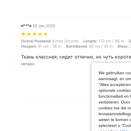
n***o
26 Jan,2025
Overal Passend: Echte Grootte, Lengte: 172 cm / 68 in, Gewicht: 59 kg
Overal Passend:
Echte Grootte
Lengte:
172 cm / 68 in
G
Heupen:
91 cm / 36 in
Borstbeeld:
90 cm / 35 in
Kleur:
Z
Ткань классная, сидит отлично, но чуть корот
Vertalen
We gebruiken cook
aanvraagt, en om 
"Alles accepteren
optionele cookies
functionaliteit e
verbeteren. Door 
Meer Beoordeling
cookies toe die n
browserinstelling
weten te komen o
selecteert u "Co