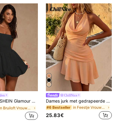
jlen
ChillNice
IN Glamour Zwarte mouwloze mini-jurk met vierkante hals en pofmouwen, elegante jurk, galajurk, rave-outfit, streetwear, concertoutfit, cluboutfit, date-outfit, verjaardagsoutfit voor dames, Valentijnsjurk, trouwjurk, schattige jurk, jurk voor het afstudeerseizoen, vakantiejurk
Dames jurk met gedrapeerde hals en kraag in perzikkleur, rugstrik ontwerp met gerimpeld taille detail, veelzijdige mini jurk geschikt voor brunch, uitjes en zomerse kleding
in Feestje Vrouwen Korte Jurken
#6 Bestseller
in Bruiloft Vrouwen Mini Jurken
25.83€