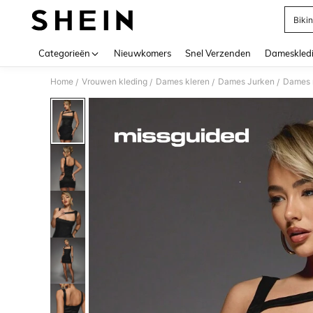
Bikin
Use up 
Categorieën
Nieuwkomers
Snel Verzenden
Dameskled
Home
Vrouwen kleding
Dames kleren
Dames Jurken
Dames 
/
/
/
/