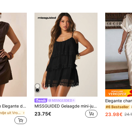
MISSGUIDED
linnen jurk met één schouder en plooien voor feestjes, casual vakantie, nomaden- en westernstijl, strand, reizen en luchthavenoutfits
MISSGUIDED Gelaagde mini-jurk met kanten rand en franje-detail, spaghettibandjes, zwierige boho zomerjurk voor feestjes
#6 Bestseller
in Avondje uit Vrouwen Mini Jurken
23.75€
23.98€
24.