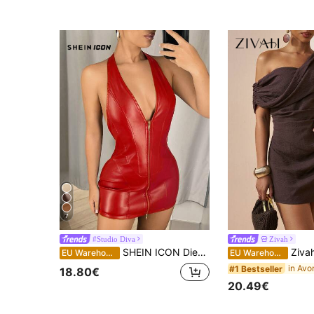
7
#Studio Diva
Zivah
SHEIN ICON Diepe V-hals Halter Dubbele Rits Bodycon Mini PU Leren Jurk
Zivah Elegante donkerbruine zomerse mini-jurk voor dames, 
EU Warehouse
EU Warehouse
#1 Bestseller
18.80€
20.49€