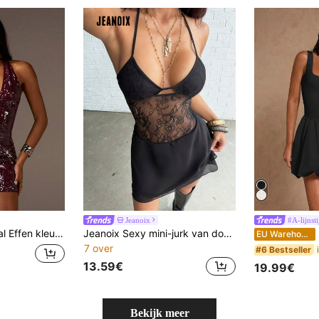
Jeanoix
#A-lijnsti
moureuze sexy halter mini-jurk voor dames bordeauxrode pailletten halternek mini-jurk, feestavond
Jeanoix Sexy mini-jurk van doorschijnend kant met strik, perfect voor de lente/zomervakantie.
SHE
EU Warehouse
7 over
#6 Bestseller
13.59€
19.99€
Bekijk meer