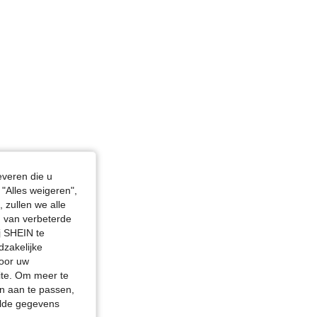
, Kleur: Zwart, Maat: S
everen die u
"Alles weigeren",
 zullen we alle
en van verbeterde
j SHEIN te
dzakelijke
door uw
site. Om meer te
n aan te passen,
elde gegevens