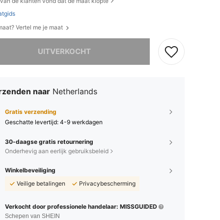
van de klanten vond dat de maat klopte
tgids
 maat? Vertel me je maat
it product is uitverkocht.
UITVERKOCHT
rzenden naar
Netherlands
Gratis verzending
Geschatte levertijd:
4-9 werkdagen
30-daagse gratis retournering
Onderhevig aan eerlijk gebruiksbeleid
Winkelbeveiliging
Veilige betalingen
Privacybescherming
Verkocht door professionele handelaar: MISSGUIDED
Schepen van SHEIN