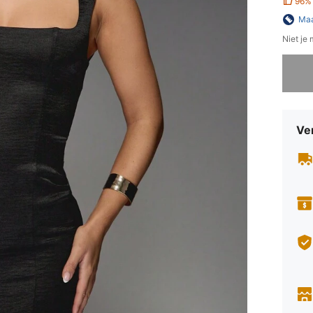
96%
Maa
Niet je
Sorry, d
Ve