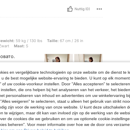
Nuttig (0)
 / 130 lbs, Taille: 67 cm / 26 in, Heupen: 91 cm / 36 in, Borstbeeld: 90 cm / 35 in
ewicht:
59 kg / 130 lbs
Taille:
67 cm / 26 in
wart
Maat:
S
ковато.
ies en vergelijkbare technologieën op onze website om de dienst te l
u de best mogelijke website-ervaring te bieden. U kunt op elk moment 
" of uw cookie-voorkeur instellen. Door "Alles accepteren" te selecteren,
 instellen, die ons helpen bij het analyseren van het verkeer, het bied
Nuttig (4)
n het personaliseren van inhoud en advertenties om uw winkelervaring bi
"Alles weigeren" te selecteren, staat u alleen het gebruik van strikt noo
en Bekijken
odig zijn voor de werking van onze website. U kunt deze uitschakelen 
en te wijzigen, maar dit kan van invloed zijn op de werking van de web
ver de cookies die we gebruiken en om uw optionele cookie-instellinge
okies beheren". Voor meer informatie over hoe we de door ons verzam