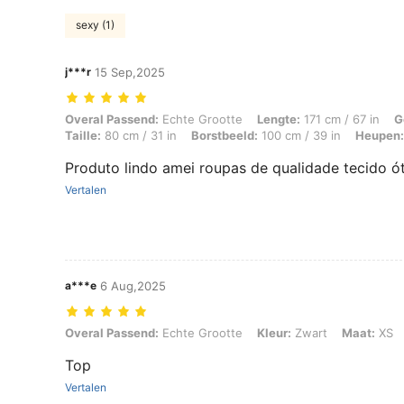
sexy (1)
j***r
15 Sep,2025
Overal Passend: Echte Grootte, Lengte: 171 cm / 67 in, Gewicht: 68 k
Overal Passend:
Echte Grootte
Lengte:
171 cm / 67 in
G
Taille:
80 cm / 31 in
Borstbeeld:
100 cm / 39 in
Heupen:
Produto lindo amei roupas de qualidade tecido ó
Vertalen
a***e
6 Aug,2025
Overal Passend: Echte Grootte, Kleur: Zwart, Maat: XS
Overal Passend:
Echte Grootte
Kleur:
Zwart
Maat:
XS
Top
Vertalen