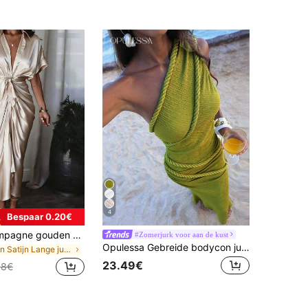
4
Bespaar 0.20€
Elegante champagne gouden acetaat midi-jurk, getailleerde overhemdjurk, stijlvol en sexy voor avonddate, formeel gala, theeparty, lente/zomer/herfst
#Zomerjurk voor aan de kust
Opulessa Gebreide bodycon jurk voor dames, perfect voor de lente/zomervakantie.
in Satijn Lange jurken
23.49€
18€