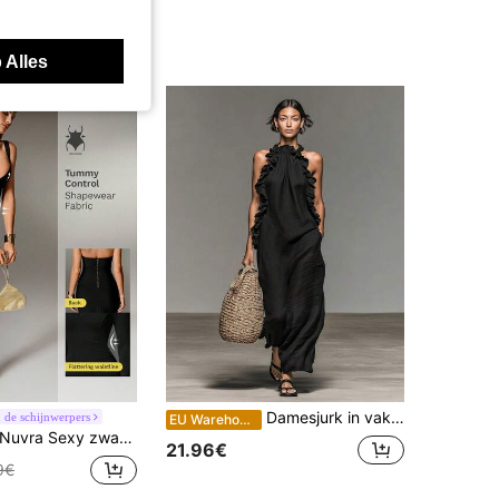
 Alles
Damesjurk in vakantiestijl met ruches, halterhals en mouwloos, losvallend en afslankend, zomerse zwarte elegante resortwear
 de schijnwerpers
EU Warehouse
uvra Sexy zwarte gebreide spaghettibandjes mouwloze mini-jurk, bodycon feestjurk voor vrouwen
21.96€
9€