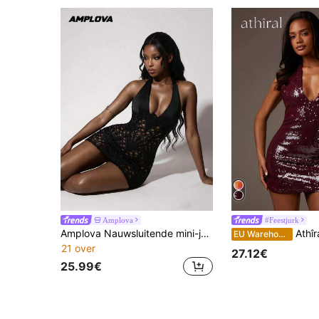
Amplova
#Feestjurk
Amplova Nauwsluitende mini-jurk met stalen hoepels en halterhals, open rug
Athîral Effen kleur diepe V pailletten gla
EU Warehouse
21 over
27.12€
25.99€