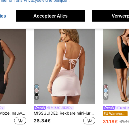
u hier om ons Privacybeleid te bekijken.
ies
Accepteer Alles
Verwerp
8
20
D
MISSGUIDED
#Treed in
MISSGUIDED Mouwloze, nauwsluitende mini-jurk met hoge hals en sleutelgatuitsnijding voor feestelijke avondgelegenheden.
MISSGUIDED Rekbare mini-jurk met ingebouwde korte broek, strikbandjes op de rug, spaghettibandjes, zomer, lente, bodycon, club, feest, avondje uit, mini-lengte, nauwsluitend
N
EU Warehouse
26.34€
31.18€
31.4