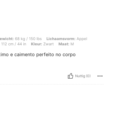
g / 150 lbs, Lichaamsvorm: Appel, Taille: 80 cm / 31 in, Borstbeeld: 100 cm / 39 
ewicht:
68 kg / 150 lbs
Lichaamsvorm:
Appel
112 cm / 44 in
Kleur:
Zwart
Maat:
M
timo e caimento perfeito no corpo
Nuttig (0)