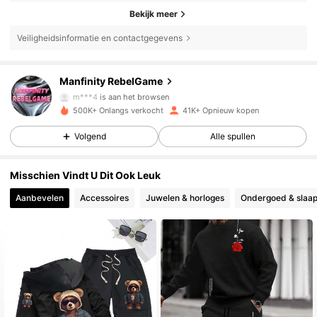
Bekijk meer
Veiligheidsinformatie en contactgegevens
49K Volgers
4.79
Manfinity RebelGame
m***4
is aan het browsen
49K Volgers
4.79
500K+ Onlangs verkocht
41K+ Opnieuw kopen
Volgend
Alle spullen
49K Volgers
4.79
Misschien Vindt U Dit Ook Leuk
Aanbevelen
Accessoires
Juwelen & horloges
Ondergoed & slaap
49K Volgers
4.79
49K Volgers
4.79
49K Volgers
4.79