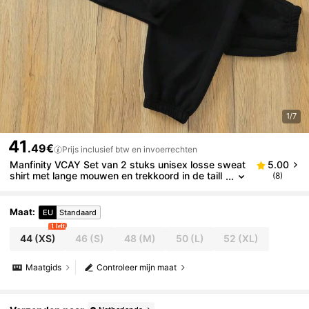
1/7
41
.49€
Prijs inclusief btw en invoerrechten
Manfinity VCAY Set van 2 stuks unisex losse sweat
5.00
shirt met lange mouwen en trekkoord in de taill
(8)
e, enkellange joggingbroek, voor herfst en wint
er, voor Kerstmis
Maat
:
EU
Standaard
1 left
44
(XS)
46
(S)
48
(M)
50
(L)
52
(XL)
Maatgids
Controleer mijn maat