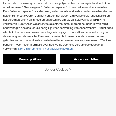
Manfinity Homme Heren sweatshirt
PAVTROS Heren Dark Techwear M
leveren die u aanvraagt, en om u de best mogelijke website-ervaring te bieden. U kunt
met letterprint, ronde hals, lange mo
etalen Gesp Utility Stijl Kortmouw S
38
39
op elk moment "Alles weigeren", "Alles accepteren" of uw cookie-voorkeur instellen.
.11€
38.49€
.49€
uwen en joggingbroek met trekkoor
hirt en Shorts 2-delige Set, Cropped
Door "Alles accepteren" te selecteren, zullen we alle optionele cookies instellen, die ons
d in de taille
Losse Fit Shirt en Elastische Taille T
rekkoord Shorts Set, Geweven Set,
helpen bij het analyseren van het verkeer, het bieden van verbeterde functionaliteit en
Amerikaanse Utility High Street Stij
het personaliseren van inhoud en advertenties om uw winkelervaring bij SHEIN te
l, Praktische Decoratieve Zakken,
verbeteren. Door "Alles weigeren" te selecteren, staat u alleen het gebruik van strikt
Multi-Pocket Outfit, Student, Woon
noodzakelijke cookies toe die nodig zijn voor de werking van onze website. U kunt deze
-werkverkeer, Dagelijks Dragen, Wi
uitschakelen door uw browserinstellingen te wijzigen, maar dit kan van invloed zijn op
nkelbezoek, Reizen, Vakantiecade
de werking van de website. Om meer te weten te komen over de cookies die we
au
gebruiken en om uw optionele cookie-instellingen aan te passen, selecteert u "Cookies
beheren". Voor meer informatie over hoe we de door ons verzamelde gegevens
verwerken,
klikt u hier om ons Privacybeleid te bekijken.
Verwerp Alles
Accepteer Alles
Beheer Cookies
TOEVOEGEN AAN WINKELWAGEN
Forever 21
Forever 21
Forever 21 Heren Cartoon Bear Prin
Forever 21 Heren Casual Losse Zw
t Ronde Hals Lange Mouw Sweatsh
arte Sweatshirt En Joggingbroek T
32
42
.19€
.69€
irt en Joggingbroek Casual Pak
weedelige Set Met Geborduurde Pa
tches En Contrasterend Lint