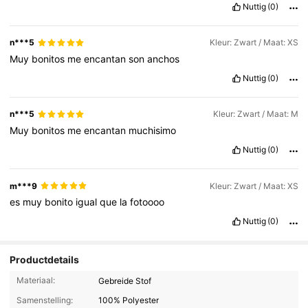
Nuttig
(0)
n***5
Kleur: Zwart / Maat: XS
Muy
bonitos
me
encantan
son
anchos
Nuttig
(0)
n***5
Kleur: Zwart / Maat: M
Muy
bonitos
me
encantan
muchisimo
Nuttig
(0)
m***9
Kleur: Zwart / Maat: XS
es
muy
bonito
igual
que
la
fotoooo
Nuttig
(0)
Productdetails
Materiaal:
Gebreide Stof
Samenstelling:
100% Polyester