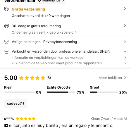
Verzenden naar
Netherlands
Gratis verzending
Geschatte levertijd:
4-9 werkdagen
30-daagse gratis retournering
Onderhevig aan eerlijk gebruiksbeleid
Veilige betalingen · Privacybescherming
Verkocht en verzonden door professionele handelaar: SHEIN
Informatie en verplichtingen van de verkoper
klik hier om deze verkoper en/of product te rapporteren.
5.00
(8)
Meer bekijken
Klein
Echte Grootte
Groot
0%
75%
25%
cadeau
(1)
s***u
Kleur: Zwart / Maat: M
el
conjunto
es
muy
bonito
,
era
un
regalo
y
le
encant
ó.