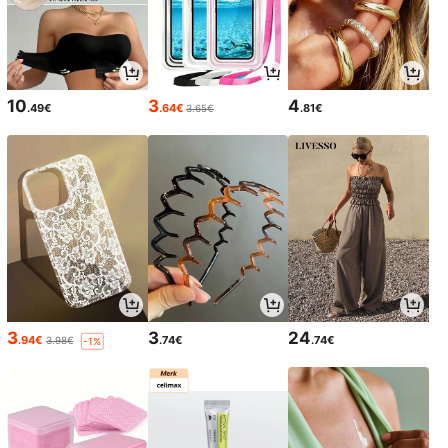
10
3
4
.49€
.64€
.81€
3.65€
3
3
24
.94€
.74€
.74€
3.98€
-1%