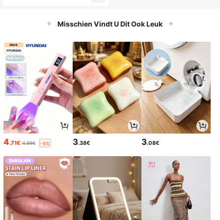
evigt de huid, verhoogt de elasticite
it, geschikt voor de zomer, Y2K, ide
aal voor een feestje.
Misschien Vindt U Dit Ook Leuk
4
3
3
.71€
.38€
.08€
4.99€
-5%