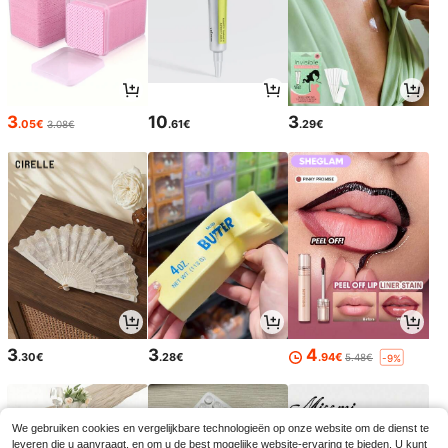
3
10
3
.05€
.61€
.29€
3.08€
3
3
4
.30€
.28€
.94€
5.48€
-9%
We gebruiken cookies en vergelijkbare technologieën op onze website om de dienst te
leveren die u aanvraagt, en om u de best mogelijke website-ervaring te bieden. U kunt