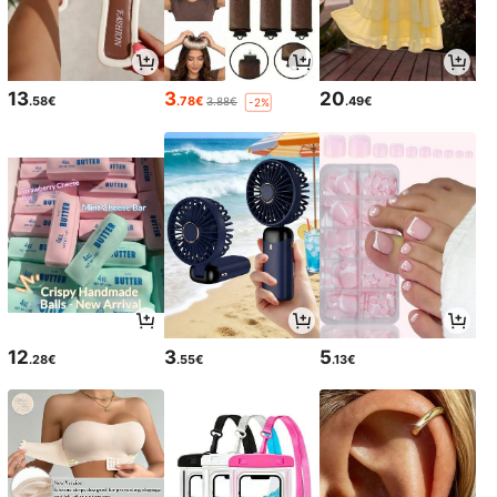
13
3
20
.58€
.78€
.49€
3.88€
-2%
12
3
5
.28€
.55€
.13€