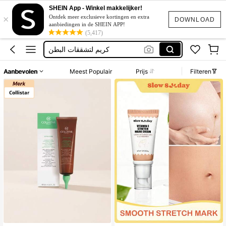
Antiestrias Embarazo
SHEIN App - Winkel makkelijker!
×
Stretch Mark
Ontdek meer exclusieve kortingen en extra
DOWNLOAD
aanbiedingen in de SHEIN APP!
Rozstępy
(5,417)
كريم لتشققات البطن
Stretch Marks
Aanbevolen
Meest Populair
Prijs
Filteren
Antiestrias Embarazo
Stretch Mark