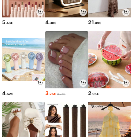
5
4
21
.48€
.38€
.49€
4
3
2
.52€
.25€
.95€
3.27€