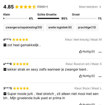
4.85
(1000+)
Meer bekijken
Klein
Echte Grootte
Groot
4%
95%
1%
zwangerschapskleding
(55)
snelle logistiek
(9)
prachtige
(15)
d***r
Kleur: Veel kleurig / Maat: M
zot
heel
gemakkelijk
.
Nuttig
(0)
a***8
Kleur: Rood en wit / Maat: S
lekker
strak
en
sexy
zelfs
wanneer
je
zwanger
bent
.
Nuttig
(0)
3***5
Kleur: Roze / Maat: L
Super
mooie
jurk
.
Veel
stretch
,
zit
alleen
niet
mooi
met
een
bh
.
Mijn
groeiende
buik
past
er
prima
in
Nuttig
(0)