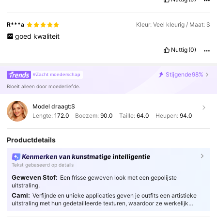
R***a
Kleur: Veel kleurig / Maat: S
goed
kwaliteit
Nuttig
(0)
Stijgende
98%
#Zacht moederschap
Bloeit alleen door moederliefde.
Model draagt:
S
Lengte:
172.0
Boezem:
90.0
Taille:
64.0
Heupen:
94.0
Productdetails
Kenmerken van kunstmatige intelligentie
Tekst gebaseerd op details
Geweven Stof:
Een frisse geweven look met een gepolijste
uitstraling.
Cami:
Verfijnde en unieke applicaties geven je outfits een artistieke
uitstraling met hun gedetailleerde texturen, waardoor ze werkelijk
fascinerend zijn.