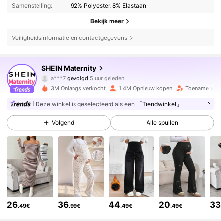
Samenstelling:
92% Polyester, 8% Elastaan
Bekijk meer
Veiligheidsinformatie en contactgegevens
482K Volgers
4.79
SHEIN Maternity
h***4
is aan het browsen
482K Volgers
4.79
3M Onlangs verkocht
1.4M Opnieuw kopen
Toename van 
Deze winkel is geselecteerd als een
「Trendwinkel」
482K Volgers
4.79
Volgend
Alle spullen
482K Volgers
4.79
482K Volgers
4.79
26
36
44
20
33
.49€
.99€
.49€
.49€
482K Volgers
4.79