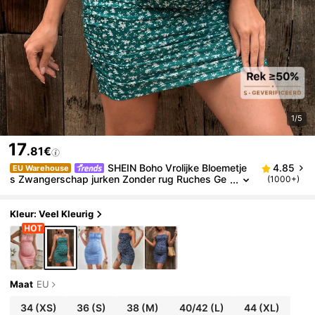
1/5
17
.81€
SHEIN Boho Vrolijke Bloemetje
4.85
EU Warehouse
s Zwangerschap jurken Zonder rug Ruches Ge
(1000+)
plisseerde Ruches borst
Kleur: Veel Kleurig
Maat
EU
34
(XS)
36
(S)
38
(M)
40/42
(L)
44
(XL)