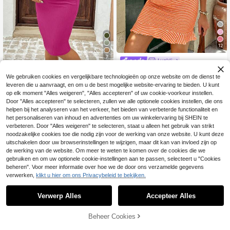
12
7
Lyckli
Lyckli Mouwloze, ges
EU Warehouse
Lyckli
We gebruiken cookies en vergelijkbare technologieën op onze website om de dienst te
treepte zwangerschapsjurk met ge
19
Lyckli Casual, effen, a
EU Warehouse
.49€
draaide voorkant en open details, p
leveren die u aanvraagt, en om u de best mogelijke website-ervaring te bieden. U kunt
ansluitende, mouwloze zwangersc
21
erfect voor de zomer.
op elk moment "Alles weigeren", "Alles accepteren" of uw cookie-voorkeur instellen.
.28€
hapsjurk voor de zomer
Door "Alles accepteren" te selecteren, zullen we alle optionele cookies instellen, die ons
helpen bij het analyseren van het verkeer, het bieden van verbeterde functionaliteit en
het personaliseren van inhoud en advertenties om uw winkelervaring bij SHEIN te
verbeteren. Door "Alles weigeren" te selecteren, staat u alleen het gebruik van strikt
noodzakelijke cookies toe die nodig zijn voor de werking van onze website. U kunt deze
uitschakelen door uw browserinstellingen te wijzigen, maar dit kan van invloed zijn op
de werking van de website. Om meer te weten te komen over de cookies die we
gebruiken en om uw optionele cookie-instellingen aan te passen, selecteert u "Cookies
beheren". Voor meer informatie over hoe we de door ons verzamelde gegevens
verwerken,
klikt u hier om ons Privacybeleid te bekijken.
Verwerp Alles
Accepteer Alles
TOEVOEGEN AAN
Beheer Cookies
SHOP NU
WINKELWAGEN