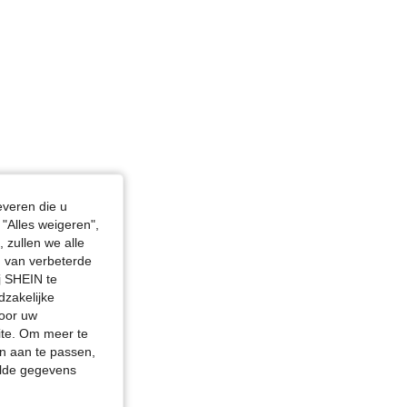
everen die u
"Alles weigeren",
 zullen we alle
en van verbeterde
j SHEIN te
dzakelijke
door uw
site. Om meer te
n aan te passen,
elde gegevens