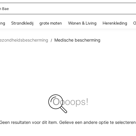
n Bae
and down arrow keys to navigate search Recente zoekopdracht and Zoeken en Vi
ing
Strandkledij
grote maten
Wonen & Living
Herenkleding
O
ezondheidsbescherming
Medische bescherming
/
Geen resultaten voor dit item. Gelieve een andere optie te selecteren