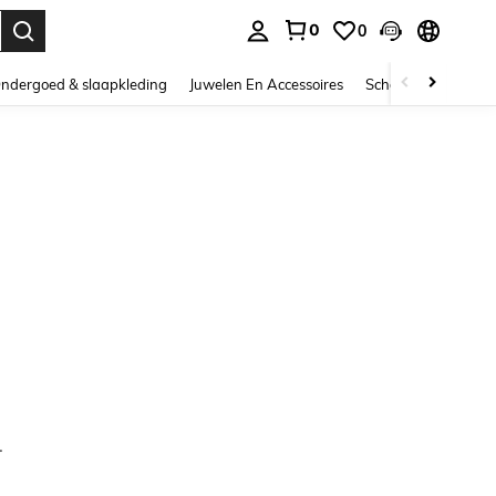
0
0
nden. Press Enter to select.
ndergoed & slaapkleding
Juwelen En Accessoires
Schoonheid & gezo
.