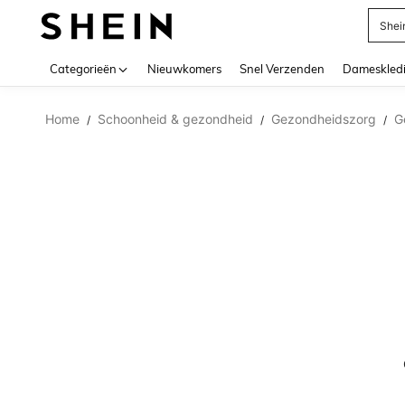
Shei
Use up 
Categorieën
Nieuwkomers
Snel Verzenden
Dameskled
Home
Schoonheid & gezondheid
Gezondheidszorg
G
/
/
/