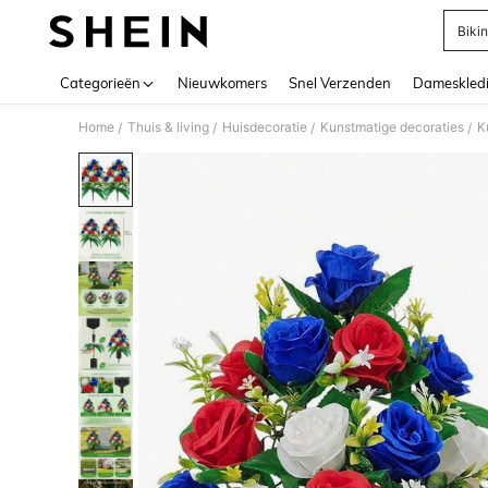
Bikin
Use up 
Categorieën
Nieuwkomers
Snel Verzenden
Dameskled
Home
Thuis & living
Huisdecoratie
Kunstmatige decoraties
K
/
/
/
/