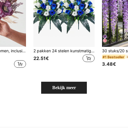
1 boeket kunstbloemen, inclusief kunstmatige anemoon, madeliefje en eucalyptus, met realistische textuur, geschikt voor vazen, thuis, hotelkamers, bruiloftsdecoraties, tafeldecoratie, herfstdecoraties, enz.
2 pakken 24 stelen kunstmatige herdenkingsbloemen voor begraafplaats, weerbestendig begraafplaatsboeket, geschikt voor buitenbegraafplaats en grafsteenversiering (vaas niet inbegrepen)
#1 Bestseller
22.51€
3.48€
Bekijk meer