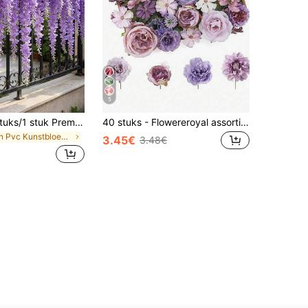
5
30 stuks/20 stuks/1 stuk Premium Kunstmatige Paarse Glicine, Dichte Paarse Kunstmatige Glicine Rank Hangende Stengels Vezel, Kunstmatige Glicine Ranken, Kunstmatige Buitenbloemen, Feestdecoratie, Bloemenrank Decoratie, Woondecoratie, Buitendecoratie, Tuindecoratie, Geschikt voor Bruiloftsdecoratie, Hotel, Feest, Tuinfeest, Tuin, Geschikt voor Diverse Binnen- en Buitendecoraties, Alle Seizoenen, Duurzaam en Mooi
40 stuks - Flowereroyal assortiment kunstbloemen, paarse gemengde zijden bloemen, dahlia en roos met stelen, geschikt voor DIY bruidsboeketten, baby showers, bloemstukken, tafeldecoraties, woondecoratie
in Pvc Kunstbloemen
3.45€
3.48€