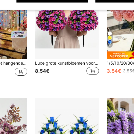
6
ngers, zwevende bloemenachtergrond voor aan de muur, fotografieontwerp, thema bruiloften, verjaardagen, kamerdecoratie
Luxe grote kunstbloemen voor buiten, meerkleurig Plectranthus bodembedekker bloemstuk, bodembedekker boombloemen met steunframe, UV-bestendig kunstmatig gemengd struik bloemstuk, geschikt voor binnen- en buitendecoratie in de zomer en herfst: huisdecoratie, hotel, tuin, bruiloft, vakantiescènes, tuinversiering
8.54€
3.54€
3.55