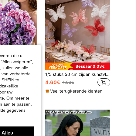
everen die u
"Alles weigeren",
Bespaar 0.03€
 zullen we alle
en van verbeterde
10 stuks/6 stuks kunstmatige hortensiavloeren, zijden hortensia volledige bloem met steel, witte kunstmatige hortensia, geschikt voor bruiloftsmiddagen, huis, tuin, feest, tafelstukken, bruidsmeisjesdecoratie, kantoordecoratie (woonkamer, keuken, tuin, hotel), Moederdag, verjaardag en Valentijnsdag cadeau-ideeën, kamerdecoratie, huisverfraaiing, lente decoratie, slaapkameraccenten, bruiloftlocatie decoratie, tuinlandschap, buitenveranda decoratie en Moederdagcadeaus voor ouderen
1/5 stuks 50 cm zijden kunstvlinder, 3D dubbellaags gaasvleugelontwerp, regenboogorganza en parelvlinderdecoratie, geschikt voor verjaardagsfeestdecoratie, huwelijksdecoratie, grote kunstvlinder van gaas, etalagepresentatie
j SHEIN te
4.60€
4.63€
dzakelijke
Veel terugkerende klanten
door uw
site. Om meer te
n aan te passen,
elde gegevens
 Alles