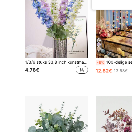
5
1/3/6 stuks 33,8 inch kunstmatige zijden pauwenbloem met lange steel, nepbloemen, geschikt voor huisdecoratie, kamerdecoratie, bruiloftsdecoratie, vloervaasdecoratie, lente-/zomerdecoratie, tuindecoratie, decoratie voor buitenfeesten, kantoordecoratie
100-delige set hangende bloemenkrans, doe-het-zelf plafonddecoratie met bloemen, doe-het-zelf bloemengordijnmateriaal, kunstbloemenha
-5%
4.78€
12.82€
13.58€