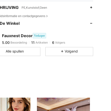
HRIJVING
PE,Kunststof,Geen
eidsinformatie en contactgegevens
De Winkel
5.00
11
6
5.00
11
6
Fauxnest Decor
Verkoper
5.00
11
6
Beoordeling
Artikelen
Volgers
g***o
gevolgd
1 dag geleden
Alle spullen
Volgend