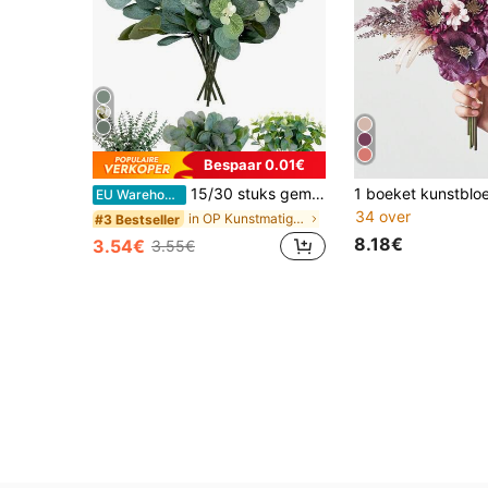
Bespaar 0.01€
15/30 stuks gemengde kunstmatige eucalyptusbladeren en takken, bulk nep zilveren dollar eucalyptus groen, kunstmatige eucalyptusplantenstelen voor bruilofttafelstukken, bloemdecoratie, geschenken, afstuderen, esthetisch huis
EU Warehouse
34 over
in OP Kunstmatige decoraties&Kunstmatige decoratie
#3 Bestseller
8.18€
3.54€
3.55€