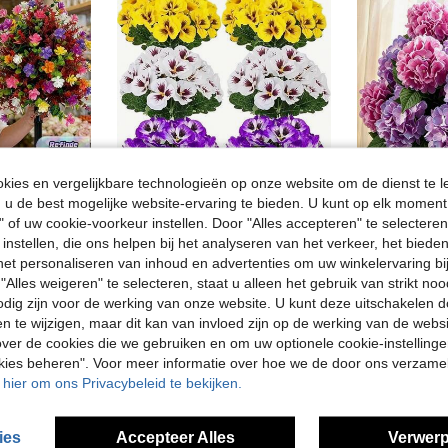
ies en vergelijkbare technologieën op onze website om de dienst te l
u de best mogelijke website-ervaring te bieden. U kunt op elk moment 
" of uw cookie-voorkeur instellen. Door "Alles accepteren" te selecteren,
 instellen, die ons helpen bij het analyseren van het verkeer, het bied
Lente- en zomercollectie - Kunstmatig kleurrijk klein bloemenboeket - Gemaakt van plastic, duurzaam en langdurig - Geschikt voor veranda, tuin, pad en begraafplaats - Creëer een helende tuinhoek, zachte tuinversiering - Feestelijke realistische bloemen - Onderhoudsvrij, kleurvast - Perfect voor kantoor en thuis
30 stuks kunstmatige viooltjes met dubbele bloemblaadjes = 3 stelen - realistische kunstbloemen van plastic, geschikt voor buiten/binnen, weerbestendig, geen onderhoud, levendig wit paars geel kleurenschema, tuinieren en woninginrichting
n het personaliseren van inhoud en advertenties om uw winkelervaring bi
29 over
27 over
"Alles weigeren" te selecteren, staat u alleen het gebruik van strikt noo
9.78€
4.80€
odig zijn voor de werking van onze website. U kunt deze uitschakelen 
en te wijzigen, maar dit kan van invloed zijn op de werking van de web
ver de cookies die we gebruiken en om uw optionele cookie-instellinge
okies beheren". Voor meer informatie over hoe we de door ons verzam
u hier om ons Privacybeleid te bekijken.
ies
Accepteer Alles
Verwerp