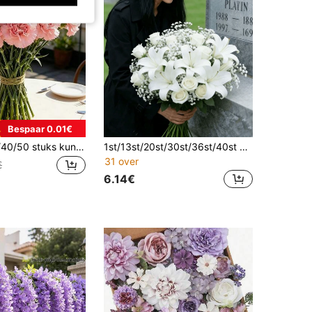
Bespaar 0.01€
1/5/10/20/30/40/50 stuks kunstmatige anjersbloemen, kunstplanten, zijden anjersbloemen voor Moederdag, Valentijnsdag, bruiloft tafelstukken, bruidsshower, feesttafel, thuis, verjaardagsdecoratie, kunstmatige anjers kunstbloemstelen, zijden nepbloemen, begrafenisarrangementen, bruidsboeketten, kerkhofkransen, DIY-knutselen
1st/13st/20st/30st/36st/40st Kunstmatige Lelie + Gipsbloem Boeket - Plastic Begrafenis- en Begraafplaatsdecoratie, Geschikt voor Gedenkdag, Thanksgiving - Realistische Begraafplaatsdecoratie, Geen Onderhoud/Batterij Vereist, Vaas Niet Inbegrepen
31 over
€
6.14€