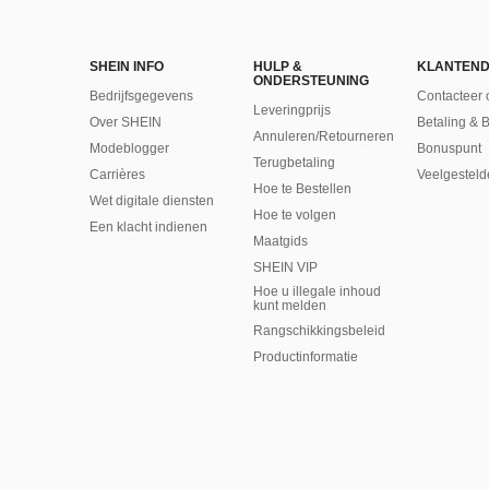
SHEIN INFO
HULP &
KLANTEND
ONDERSTEUNING
Bedrijfsgegevens
Contacteer 
Leveringprijs
Over SHEIN
Betaling & 
Annuleren/Retourneren
Modeblogger
Bonuspunt
Terugbetaling
Carrières
Veelgesteld
Hoe te Bestellen
Wet digitale diensten
Hoe te volgen
Een klacht indienen
Maatgids
SHEIN VIP
Hoe u illegale inhoud
kunt melden
Rangschikkingsbeleid
​Productinformatie