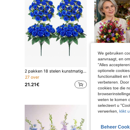
We gebruiken cook
aanvraagt, en om 
"Alles accepteren
optionele cookies
2 pakken 18 stelen kunstmatige herdenkingsbloemen, weerbestendig kerkhofboeket, geschikt voor buitenkerkhof en grafsteenversiering (vaas niet inbegrepen)
functionaliteit e
27 over
8.58€
verbeteren. Door 
21.21€
cookies toe die n
browserinstelling
weten te komen o
selecteert u "Co
verwerken,
klikt 
Beheer Cook