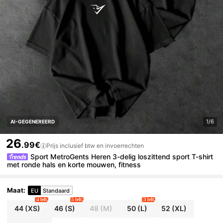
1/6
AI-GEGENEREERD
26
.99€
Prijs inclusief btw en invoerrechten
Sport MetroGents Heren 3-delig loszittend sport T-shirt
met ronde hals en korte mouwen, fitness
Maat
:
EU
Standaard
4 left
5 left
3 left
44
(XS)
46
(S)
48
(M)
50
(L)
52
(XL)