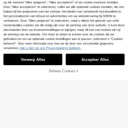
14
.35€
op elk moment "Alles weigeren", "Alles accepteren" of uw cookie-voorkeur instellen.
en sport T-shirt, zomer, sportschool,
Door "Alles accepteren" te selecteren, zullen we alle optionele cookies instellen, die ons
vakantie
helpen bij het analyseren van het verkeer, het bieden van verbeterde functionaliteit en
het personaliseren van inhoud en advertenties om uw winkelervaring bij SHEIN te
verbeteren. Door "Alles weigeren" te selecteren, staat u alleen het gebruik van strikt
noodzakelijke cookies toe die nodig zijn voor de werking van onze website. U kunt deze
uitschakelen door uw browserinstellingen te wijzigen, maar dit kan van invloed zijn op
de werking van de website. Om meer te weten te komen over de cookies die we
gebruiken en om uw optionele cookie-instellingen aan te passen, selecteert u "Cookies
beheren". Voor meer informatie over hoe we de door ons verzamelde gegevens
verwerken,
klikt u hier om ons Privacybeleid te bekijken.
Verwerp Alles
Accepteer Alles
Beheer Cookies
TOEVOEGEN AAN WINKELWAGEN
Sport MetroGents
23
Sport MetroGents 2 stuks heren zo
mer sport hardloop fitness T-shirt m
14 over
Sport MetroGents
et korte mouwen, cadeau, sportsch
22
Sport MetroGents Her
.49€
EU Warehouse
ool, vakantie
11
en grafische print losse pasvorm ro
.79€
nde hals zomer sport T-shirt worko
ut hardlopen workout top ademend,
lichtgewicht, sportschool