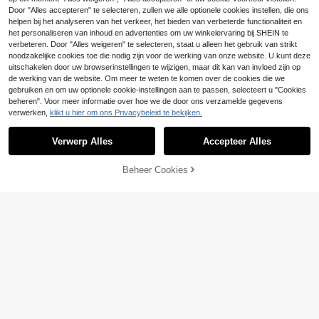
wen, geruite flanellen jas met knoo
Door "Alles accepteren" te selecteren, zullen we alle optionele cookies instellen, die ons
psluiting, voor de herfst en winter
helpen bij het analyseren van het verkeer, het bieden van verbeterde functionaliteit en
het personaliseren van inhoud en advertenties om uw winkelervaring bij SHEIN te
verbeteren. Door "Alles weigeren" te selecteren, staat u alleen het gebruik van strikt
noodzakelijke cookies toe die nodig zijn voor de werking van onze website. U kunt deze
uitschakelen door uw browserinstellingen te wijzigen, maar dit kan van invloed zijn op
de werking van de website. Om meer te weten te komen over de cookies die we
gebruiken en om uw optionele cookie-instellingen aan te passen, selecteert u "Cookies
beheren". Voor meer informatie over hoe we de door ons verzamelde gegevens
verwerken,
klikt u hier om ons Privacybeleid te bekijken.
Verwerp Alles
Accepteer Alles
Beheer Cookies
TOEVOEGEN AAN WINKELWAGEN
Manfinity Homme Rui
EU Warehouse
44
mvallende herenoverjas met lange
.49€
mouwen, geruite print en teddyvoer
ing, zonder trui, herfst/winter
ROMWE MEN
ROMWE MEN Street Life Heren ger
33
uit enkelrijs jas met capuchon, herfs
.24€
t/winter