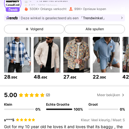
169K Volgers
4.82
500K+ Onlangs verkocht
99K+ Opnieuw kopen
Deze winkel is geselecteerd als een
「Trendwinkel」
169K Volgers
4.82
Volgend
Alle spullen
169K Volgers
4.82
169K Volgers
4.82
28
48
27
22
4
.99€
.49€
.49€
.99€
169K Volgers
4.82
5.00
(2)
Meer bekijken
169K Volgers
4.82
Klein
Echte Grootte
Groot
0%
100%
0%
169K Volgers
4.82
s***5
Kleur: Veel kleurig / Maat: S
Got
for
my
10
year
old
he
loves
it
and
loves
that
its
baggy
,
the