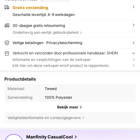
Gratis verzending
Geschatte levertijd:
4-9 werkdagen
30-daagse gratis retournering
Onderhevig aan eerlijk gebruiksbeleid
Veilige betalingen · Privacybescherming
Verkocht en verzonden door professionele handelaar: SHEIN
Informatie en verplichtingen van de verkoper
klik hier om deze verkoper en/of product te rapporteren.
Productdetails
Materiaal:
Tweed
Samenstelling:
100% Polyester
Bekijk meer
Veiligheidsinformatie en contactgegevens
169K Volgers
4.82
Manfinity CasualCool
c***2
is aan het browsen