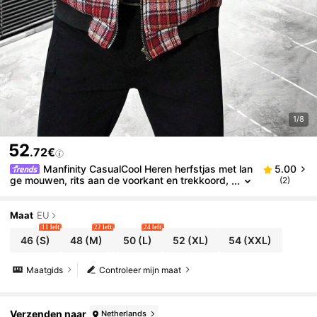
1/8
52
.72€
Manfinity CasualCool Heren herfstjas met lan
5.00
ge mouwen, rits aan de voorkant en trekkoord,
(2)
capuchon, Kerstmis
Maat
EU
11 left
22 left
24 left
46
(S)
48
(M)
50
(L)
52
(XL)
54
(XXL)
Maatgids
Controleer mijn maat
Verzenden naar
Netherlands