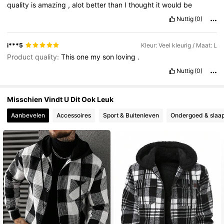
quality
is
amazing
,
alot
better
than
I
thought
it
would
be
169K Volgers
4.82
Nuttig
(0)
i***5
Kleur: Veel kleurig / Maat: L
169K Volgers
4.82
Product quality:
This
one
my
son
loving
.
Nuttig
(0)
169K Volgers
4.82
Misschien Vindt U Dit Ook Leuk
Aanbevelen
Accessoires
Sport & Buitenleven
Ondergoed & slaap