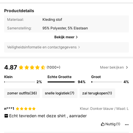
Productdetails
Materiaal:
Kleding stof
Samenstelling:
95% Polyester, 5% Elastaan
Bekijk meer
Veiligheidsinformatie en contactgegevens
4.87
(1000+)
Meer bekijken
Klein
Echte Grootte
Groot
2%
94%
4%
zomer outfits
(36)
snelle logistiek
(7)
zal terugkopen
(1)
n***1
Kleur: Donker blauw / Maat: L
Echt
tevreden
met
deze
shirt
,
aanrader
Nuttig
(1)