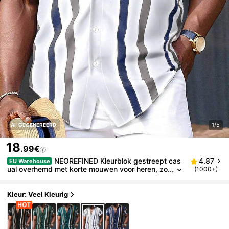
1/5
AI-GEGENEREERD
18
.99€
NEOREFINED Kleurblok gestreept cas
4.87
EU Warehouse
ual overhemd met korte mouwen voor heren, zo
(1000+)
merse heren zomertop, coole overhemden voor
heren, stijlvolle overhemden voor heren, modieuze o
verhemden voor heren, gestreept overhemd met kn
Kleur: Veel Kleurig
oopjes, resortkleding voor heren, vakantietop voor h
eren, strandkleding voor heren