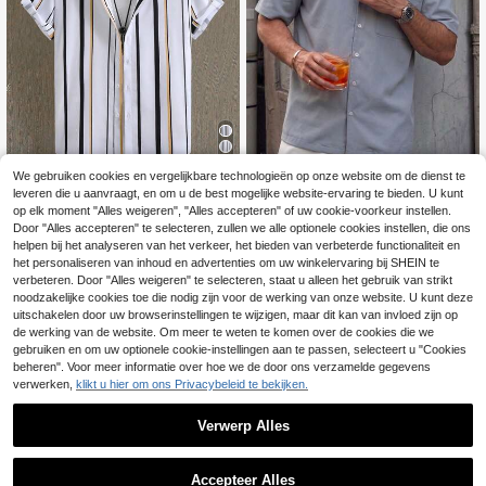
We gebruiken cookies en vergelijkbare technologieën op onze website om de dienst te
4
leveren die u aanvraagt, en om u de best mogelijke website-ervaring te bieden. U kunt
Manfinity Homme Heren casual ove
Hewuang studio
op elk moment "Alles weigeren", "Alles accepteren" of uw cookie-voorkeur instellen.
rhemd met korte mouwen, gestreep
16
Heren unisex geweven polokr
Door "Alles accepteren" te selecteren, zullen we alle optionele cookies instellen, die ons
NEW
.48€
16.51€
te print en knopen aan de voorkant
aagshirt, casual zakelijk woon-wer
20 over
helpen bij het analyseren van het verkeer, het bieden van verbeterde functionaliteit en
(verspreide print), mooie zomerse to
kverkeer, veelzijdig zak met korte
het personaliseren van inhoud en advertenties om uw winkelervaring bij SHEIN te
p voor heren
15
mouwen, losse pasvorm, dun shirt, l
.68€
verbeteren. Door "Alles weigeren" te selecteren, staat u alleen het gebruik van strikt
ente zomer
noodzakelijke cookies toe die nodig zijn voor de werking van onze website. U kunt deze
uitschakelen door uw browserinstellingen te wijzigen, maar dit kan van invloed zijn op
de werking van de website. Om meer te weten te komen over de cookies die we
gebruiken en om uw optionele cookie-instellingen aan te passen, selecteert u "Cookies
beheren". Voor meer informatie over hoe we de door ons verzamelde gegevens
verwerken,
klikt u hier om ons Privacybeleid te bekijken.
Verwerp Alles
Accepteer Alles