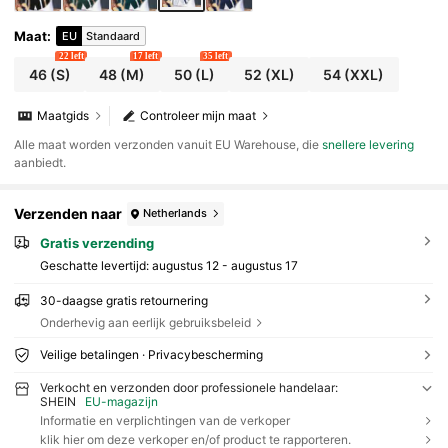
Maat
:
EU
Standaard
22 left
17 left
35 left
46
(S)
48
(M)
50
(L)
52
(XL)
54
(XXL)
Maatgids
Controleer mijn maat
Alle maat worden verzonden vanuit EU Warehouse, die
snellere levering
aanbiedt.
Verzenden naar
Netherlands
Gratis verzending
Geschatte levertijd:
augustus 12 - augustus 17
30-daagse gratis retournering
Onderhevig aan eerlijk gebruiksbeleid
Veilige betalingen · Privacybescherming
Verkocht en verzonden door professionele handelaar:
SHEIN
EU-magazijn
Informatie en verplichtingen van de verkoper
klik hier om deze verkoper en/of product te rapporteren.