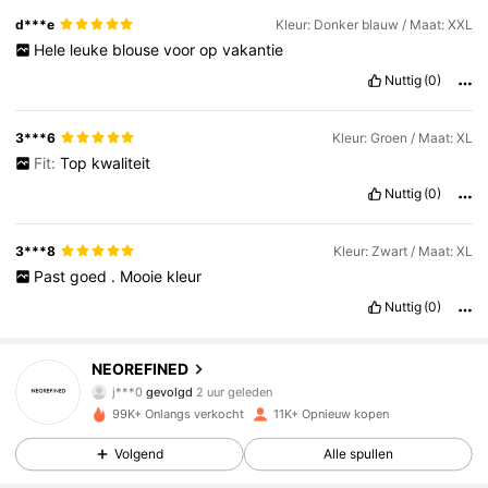
d***e
Kleur: Donker blauw / Maat: XXL
Hele
leuke
blouse
voor
op
vakantie
Nuttig
(0)
3***6
Kleur: Groen / Maat: XL
Fit:
Top
kwaliteit
Nuttig
(0)
3***8
Kleur: Zwart / Maat: XL
Past
goed
.
Mooie
kleur
Nuttig
(0)
9K Volgers
4.76
NEOREFINED
j***0
gevolgd
2 uur geleden
v***v
is aan het browsen
99K+ Onlangs verkocht
11K+ Opnieuw kopen
9K Volgers
4.76
Volgend
Alle spullen