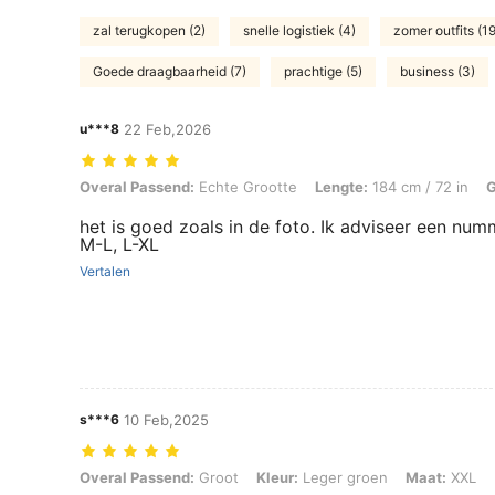
zal terugkopen (2)
snelle logistiek (4)
zomer outfits (19
Goede draagbaarheid (7)
prachtige (5)
business (3)
u***8
22 Feb,2026
Overal Passend: Echte Grootte, Lengte: 184 cm / 72 in, Gewicht: 90 
Overal Passend:
Echte Grootte
Lengte:
184 cm / 72 in
G
het is goed zoals in de foto. Ik adviseer een n
M-L, L-XL
Vertalen
s***6
10 Feb,2025
Overal Passend: Groot, Kleur: Leger groen, Maat: XXL
Overal Passend:
Groot
Kleur:
Leger groen
Maat:
XXL