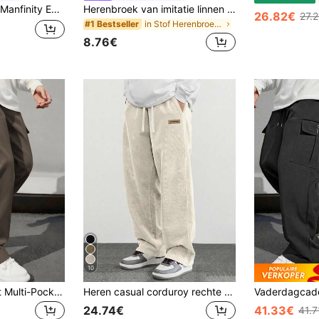
Manfinity EMRG Losse heren cargobroek met klepzakken en trekkoord in de taille, herfst
Herenbroek van imitatie linnen in effen kleur, casual rechte pijpen, minimalistisch, veelzijdig voor dagelijks woon-werkverkeer, lange broek met linnenlook-textuur
26.82€
27.
in Stof Herenbroeken
#1 Bestseller
8.76€
10
Heren Lente/Herfst Multi-Pocket Effen Kleur Losse Pasvorm Cargobroek, Rechte Pijp Casual Broek Voor Vakantie, Woon-werkverkeer, Buiten, Veelzijdige Reizen
Heren casual corduroy rechte broek met grafische print, los en veelzijdig, geschikt voor lente en herfst
24.74€
41.33€
41.7