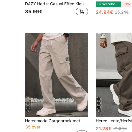
DAZY Herfst Casual Effen Kleur Heren Cargobroek
EU Warehouse
-1%
35.99€
24.94€
25.24€
5
6
Herenmode Cargobroek met meerdere zakken, rechte pijpen, elastische taille, losse pasvorm, effen kleur, geborduurd logo aan één zijde, niet-rekbare stof, aanbevolen om een maat groter te nemen, dunne stijl voor lente/herfst, perfect cadeau voor vriend of echtgenoot
35 over
21.28€
21.34€