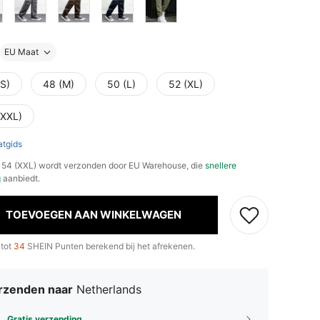
EU Maat
(S)
48 (M)
50 (L)
52 (XL)
(XXL)
tgids
), 54 (XXL) wordt verzonden door EU Warehouse, die
snellere
g
aanbiedt.
TOEVOEGEN AAN WINKELWAGEN
 tot
34
SHEIN Punten berekend bij het afrekenen.
rzenden naar
Netherlands
Gratis verzending