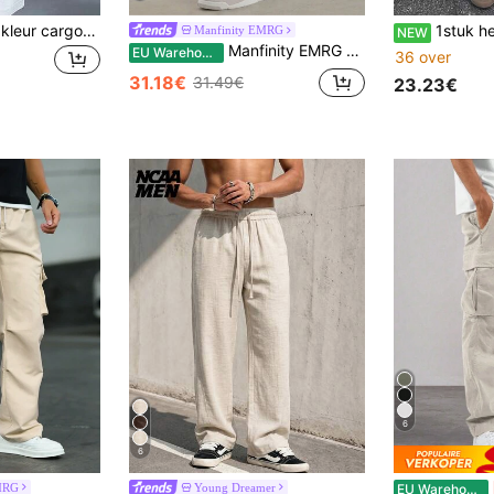
Lente/Herfst effen kleur cargobroek met meerdere zakken en rechte pijpen, heren losse outdoor woon-werk casual lange broek
1stuk heren lente/herfst Amerikaanse retro geweven cargobroek, el
Manfinity EMRG
NEW
Manfinity EMRG Losse cargobroek met klepzakken voor heren, effen lange baggy broek, voor echtgenoot, cadeau voor vriend, voor de herfst
EU Warehouse
36 over
31.18€
31.49€
23.23€
6
6
MRG
Young Dreamer
EU Warehouse