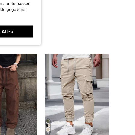
n aan te passen,
elde gegevens
 Alles
22