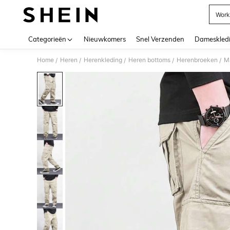
Work
Use up 
Categorieën
Nieuwkomers
Snel Verzenden
Dameskled
Home
Heren
Herenkleding
Heren bottoms
Herenbroeken
Ma
/
/
/
/
/