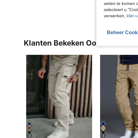
weten te komen o
Meer Beoordeling
selecteert u "Co
verwerken,
klikt 
Beheer Cook
Klanten Bekeken Ook
8
5