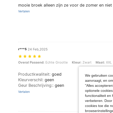
mooie broek alleen zijn ze voor de zomer en niet
Vertalen
r***5
24 Feb,2025
Overal Passend: Echte Grootte, Kleur: Zwart, Maat: XXL
Overal Passend:
Echte Grootte
Kleur:
Zwart
Maat:
XXL
Productkwaliteit
:
goed
We gebruiken cook
Kleurverschil
:
geen
aanvraagt, en om 
Geur Beschrijving:
:
geen
"Alles accepteren
optionele cookies
Vertalen
functionaliteit e
verbeteren. Door 
cookies toe die n
browserinstelling