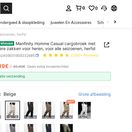
0
0
nden. Press Enter to select.
ndergoed & slaapkleding
Juwelen En Accessoires
Schoonheid & gezo
eizoenen, herfst
Manfinity Homme Casual cargobroek met
rehouse
re zakken voor heren, voor alle seizoenen, herfst
m2409051859232685
(1000+ Reviews)
.19€
ICE AND AVAILABILITY
30.49€
Geen extra invoerrechten
atis verzending
:
Beige
Grote afbeelding