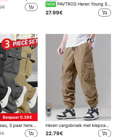
PAVTROS Heren Young Street Casual Sportieve Sweatpants
NEW
22€
27.99€
Bespaar 0.38€
Vaderdagcadeau, 3 paar heren sport cargo broeken, geschikt voor outdoor reizen, cargo broeken in college stijl met meerdere zakken, 3-delige set
Heren cargobroek met klepzakken en trekkoord in de taille, geschikt voor de herfst
22.79€
1€