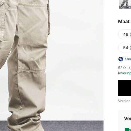
Maat
46 
54 
Maa
​52 (XL
leverin
Verdien
Ve