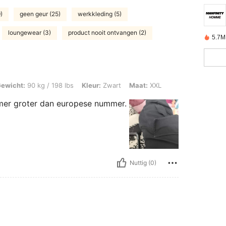
)
geen geur (25)
werkkleding (5)
loungewear (3)
product nooit ontvangen (2)
5.7M
kg / 198 lbs, Kleur: Zwart, Maat: XXL
ewicht:
90 kg / 198 lbs
Kleur:
Zwart
Maat:
XXL
ummer groter dan europese nummer.
Nuttig (0)