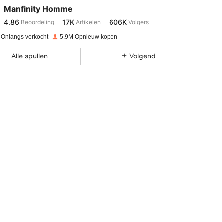
Manfinity Homme
4.86
17K
606K
Beoordeling
Artikelen
Volgers
a***l
betaalde
1 dag geleden
 Onlangs verkocht
5.9M Opnieuw kopen
4.86
17K
606K
Alle spullen
Volgend
4.86
17K
606K
4.86
17K
606K
4.86
17K
606K
4.86
17K
606K
4.86
17K
606K