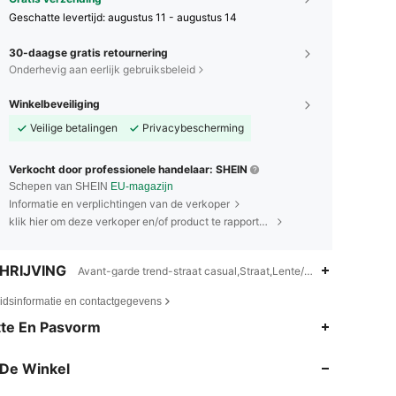
Geschatte levertijd:
augustus 11 - augustus 14
30-daagse gratis retournering
Onderhevig aan eerlijk gebruiksbeleid
Winkelbeveiliging
Veilige betalingen
Privacybescherming
Verkocht door professionele handelaar: SHEIN
Schepen van SHEIN
EU-magazijn
Informatie en verplichtingen van de verkoper
klik hier om deze verkoper en/of product te rapporteren.
HRIJVING
Avant-garde trend-straat casual,Straat,Lente/Herfst (18-25/63-
eidsinformatie en contactgegevens
4.86
17K
606K
te En Pasvorm
De Winkel
4.86
17K
606K