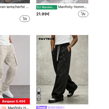
astische trekkoord taille, losse wijde pijpen, zijzakken, casual lange broek geschikt voor dagelijks woon-werkverkeer en streetwear
Manfinity Homme Cargobroek met elastische taille en trekkoord voor heren, met zakken, cargojoggingbroeken, herfst
EU Warehouse
21.99€
10
Bespaar 0.40€
Manfinity Homme Eenvoudige effenkleurige casual cargobroek voor heren, herfst
PAVTROS
-1%