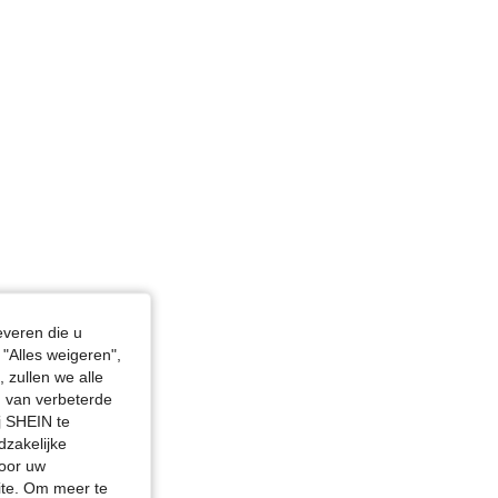
4.86
17K
606K
everen die u
"Alles weigeren",
 zullen we alle
en van verbeterde
j SHEIN te
dzakelijke
door uw
site. Om meer te