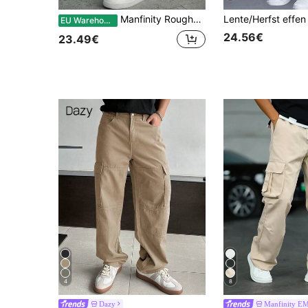
Manfinity Roughcore Heren Multi-Pocket Casual Fashion Rechte Utilitaire Amerikaanse Stijl Cargo Broek, Baggy Broek, Herfst
EU Warehouse
24.56€
23.49€
4
8
Dazy
Manfinity E