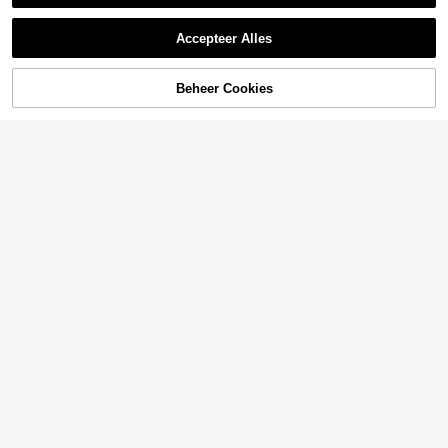
Accepteer Alles
Beheer Cookies
TOEVOEGEN AAN WINKELWAGEN