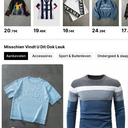
665K Volgers
4.81
665K Volgers
4.81
20
19
16
24
17
.79€
.49€
.14€
.39€
665K Volgers
4.81
Misschien Vindt U Dit Ook Leuk
Aanbevelen
Accessoires
Sport & Buitenleven
Ondergoed & slaap
665K Volgers
4.81
665K Volgers
4.81
665K Volgers
4.81
665K Volgers
4.81