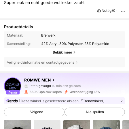
Super
leuk
en
echt
goede
wol
lekker
zacht
Nuttig
(0)
Productdetails
Materiaal:
Breiwerk
Samenstelling:
42% Acryl, 30% Polyester, 28% Polyamide
Bekijk meer
Veiligheidsinformatie en contactgegevens
665K Volgers
4.81
ROMWE MEN
l***h
gevolgd
10 minuten geleden
w***n
is aan het browsen
660K Opnieuw kopen
Verkoopstijging 13%
665K Volgers
4.81
Deze winkel is geselecteerd als een
「Trendwinkel」
Volgend
Alle spullen
665K Volgers
4.81