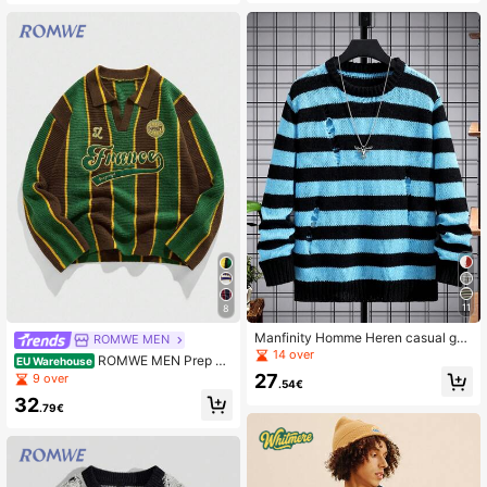
Hals, Losse Pasvorm, Wintertops, V
winter
oor De Herfst
11
8
Manfinity Homme Heren casual ges
ROMWE MEN
treepte trui met gekreukte ronde hal
14 over
ROMWE MEN Prep Re
EU Warehouse
s en lange mouwen, herfst/winter
tro gebreide trui met kraag en voetb
27
9 over
.54€
almotief voor heren, herfst/winter
32
.79€