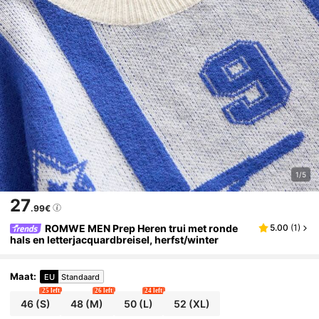
1/5
27
.99€
ROMWE MEN Prep Heren trui met ronde
5.00
(
1
)
hals en letterjacquardbreisel, herfst/winter
Maat
:
EU
Standaard
25 left
26 left
24 left
46
(S)
48
(M)
50
(L)
52
(XL)