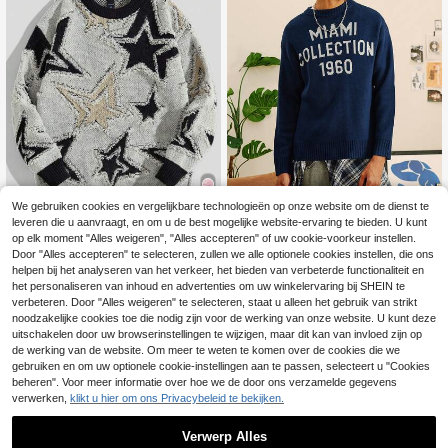
We gebruiken cookies en vergelijkbare technologieën op onze website om de dienst te
leveren die u aanvraagt, en om u de best mogelijke website-ervaring te bieden. U kunt
4
Whitmere
op elk moment "Alles weigeren", "Alles accepteren" of uw cookie-voorkeur instellen.
Whitmere Nieuw binnen: Heren stre
ROMWE MEN
Door "Alles accepteren" te selecteren, zullen we alle optionele cookies instellen, die ons
etwear trui met Amerikaanse Engels
36
helpen bij het analyseren van het verkeer, het bieden van verbeterde functionaliteit en
ROMWE MEN Street Life Heren cas
.54€
e grafische jacquardprint, ronde hal
het personaliseren van inhoud en advertenties om uw winkelervaring bij SHEIN te
ual pullover met sterrenpatroon, sch
28
s, losse pasvorm en korte mouwen,
.89€
ool, voor herfst/winter, top met lang
verbeteren. Door "Alles weigeren" te selecteren, staat u alleen het gebruik van strikt
geschikt voor lente, herfst en winte
e mouwen
noodzakelijke cookies toe die nodig zijn voor de werking van onze website. U kunt deze
r, retro Amerikaans, unisex, relaxte p
uitschakelen door uw browserinstellingen te wijzigen, maar dit kan van invloed zijn op
asvorm, zomeroutfits – perfect voor
dagelijks gebruik en zomervakantie
de werking van de website. Om meer te weten te komen over de cookies die we
s.
gebruiken en om uw optionele cookie-instellingen aan te passen, selecteert u "Cookies
beheren". Voor meer informatie over hoe we de door ons verzamelde gegevens
verwerken,
klikt u hier om ons Privacybeleid te bekijken.
Verwerp Alles