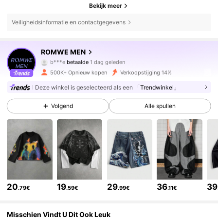
Bekijk meer
Veiligheidsinformatie en contactgegevens
ROMWE MEN
668K Volgers
4.81
b***e
betaalde
1 dag geleden
500K+ Opnieuw kopen
Verkoopstijging 14%
668K Volgers
4.81
Deze winkel is geselecteerd als een
「Trendwinkel」
Volgend
Alle spullen
668K Volgers
4.81
668K Volgers
4.81
668K Volgers
4.81
20
19
29
36
39
.79€
.59€
.99€
.11€
Misschien Vindt U Dit Ook Leuk
668K Volgers
4.81