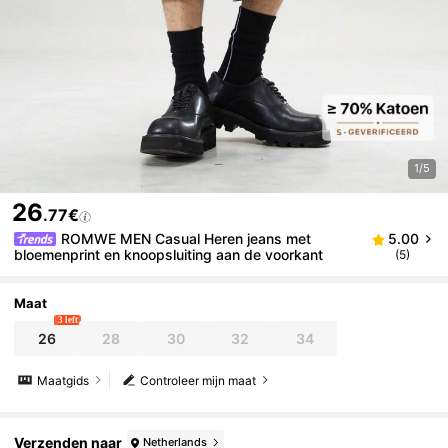
1/5
26
.77€
ROMWE MEN Casual Heren jeans met
5.00
bloemenprint en knoopsluiting aan de voorkant
(5)
Maat
3 left
26
28
30
32
34
Maatgids
Controleer mijn maat
Verzenden naar
Netherlands