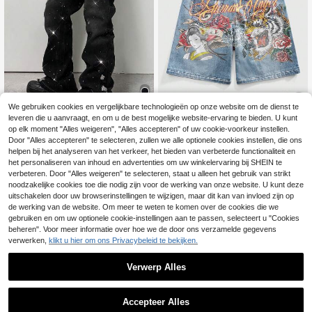
We gebruiken cookies en vergelijkbare technologieën op onze website om de dienst te
leveren die u aanvraagt, en om u de best mogelijke website-ervaring te bieden. U kunt
6
op elk moment "Alles weigeren", "Alles accepteren" of uw cookie-voorkeur instellen.
ROMWE MEN
ROMWE MEN
Door "Alles accepteren" te selecteren, zullen we alle optionele cookies instellen, die ons
helpen bij het analyseren van het verkeer, het bieden van verbeterde functionaliteit en
ROMWE MEN Street Life Heren cas
ROMWE MEN Anime Kleurrijke casu
36
26
ual broek met strass-versieringen e
al denim shorts met print voor heren
het personaliseren van inhoud en advertenties om uw winkelervaring bij SHEIN te
.91€
.56€
n zakken, veelzijdig voor dagelijks
verbeteren. Door "Alles weigeren" te selecteren, staat u alleen het gebruik van strikt
gebruik, lente/zomer
noodzakelijke cookies toe die nodig zijn voor de werking van onze website. U kunt deze
uitschakelen door uw browserinstellingen te wijzigen, maar dit kan van invloed zijn op
de werking van de website. Om meer te weten te komen over de cookies die we
gebruiken en om uw optionele cookie-instellingen aan te passen, selecteert u "Cookies
beheren". Voor meer informatie over hoe we de door ons verzamelde gegevens
verwerken,
klikt u hier om ons Privacybeleid te bekijken.
Verwerp Alles
Accepteer Alles