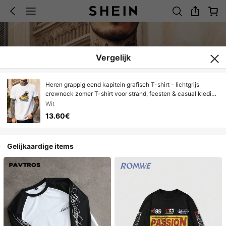
Vergelijk
Heren grappig eend kapitein grafisch T-shirt - lichtgrijs
crewneck zomer T-shirt voor strand, feesten & casual kleding
- zacht ademend shirt met zeeman eend ontwerp - ideaal
Wit
cadeau voor piraten- & animatiefans, nautisch thema kleding,
13.60€
casual stijl T-shirt, comfortabele pasvorm
Gelijkaardige items