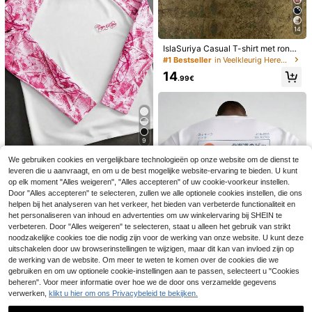
um/verjaardagscadeau, bijeenkom
sten, zomervakantie
14
IslaSuriya Casual T-shirt met ronde
hals en korte mouwen voor heren
#1 Bestseller
in Veelkleurig Heren T-shirts
met luipaard- en letterprint, zomer
14
.99€
9
We gebruiken cookies en vergelijkbare technologieën op onze website om de dienst te
PAVTROS
leveren die u aanvraagt, en om u de best mogelijke website-ervaring te bieden. U kunt
PAVTROS Heren Stre
EU Warehouse
Heren zomer T-shirt
EU Warehouse
op elk moment "Alles weigeren", "Alles accepteren" of uw cookie-voorkeur instellen.
et Style Hot-Selling Camouflage M
#5 Bestseller
in Grafisch Heren T-shirts
met korte mouwen en grafische prin
5
ouw met Hoorn Fit 3D Geborduurd
Door "Alles accepteren" te selecteren, zullen we alle optionele cookies instellen, die ons
.99€
-14%
7.00€
t - Leuk döner kebab design, zacht,
22
Casual Alledaags Veelzijdig Boyfrie
.76€
-1%
22.99€
helpen bij het analyseren van het verkeer, het bieden van verbeterde functionaliteit en
T-shirt met letterprint,
EU Warehouse
ronde hals, perfect voor buitenfesti
nd Echtgenoot Cadeau Jubileum C
casual top met korte mouwen en ro
het personaliseren van inhoud en advertenties om uw winkelervaring bij SHEIN te
vals en foodevenementen.
32
adeau Lange Mouw Patchwork T-s
.10€
nde hals voor zomer en lente, dame
verbeteren. Door "Alles weigeren" te selecteren, staat u alleen het gebruik van strikt
hirt
skleding, unisex
noodzakelijke cookies toe die nodig zijn voor de werking van onze website. U kunt deze
uitschakelen door uw browserinstellingen te wijzigen, maar dit kan van invloed zijn op
de werking van de website. Om meer te weten te komen over de cookies die we
gebruiken en om uw optionele cookie-instellingen aan te passen, selecteert u "Cookies
beheren". Voor meer informatie over hoe we de door ons verzamelde gegevens
verwerken,
klikt u hier om ons Privacybeleid te bekijken.
1 stuk, 100% katoen.
EU Warehouse
Ruimvallend katoenen shirt, korte