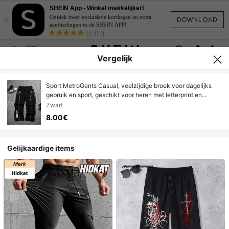
SHEIN App - Winkel makkelijker!
×
Ontdek meer exclusieve kortingen en extra
DOWNLOAD
aanbiedingen in de SHEIN APP!
(5,417)
Vergelijk
Sport MetroGents Casual, veelzijdige broek voor dagelijks
gebruik en sport, geschikt voor heren met letterprint en
trekkoord in de taille.
Zwart
8.00€
Gelijkaardige items