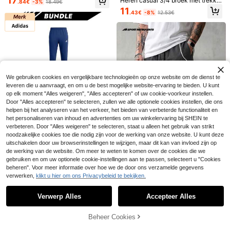
17
Heren casual 3/4 broek met trekko
.84€
-3%
18.49€
ord in de taille, klepzakken, letterp
11
.43€
-8%
12.53€
atch en modieus camouflage-ontw
erp sport
26
5
Sport MetroGents
Sport MetroGents Heren sportbroek
Acti Log
We gebruiken cookies en vergelijkbare technologieën op onze website om de dienst te
met Chinese karakterprint, trekkoor
34 over
Acti Log Herenshorts
EU Warehouse
d in taille en losse pasvorm
leveren die u aanvraagt, en om u de best mogelijke website-ervaring te bieden. U kunt
met contrasterende strepen, elastis
19
13
.99€
op elk moment "Alles weigeren", "Alles accepteren" of uw cookie-voorkeur instellen.
.63€
che tailleband, losse pasvorm, gesc
Door "Alles accepteren" te selecteren, zullen we alle optionele cookies instellen, die ons
hikt voor de zomer of als casual spo
rtbroekje.
helpen bij het analyseren van het verkeer, het bieden van verbeterde functionaliteit en
het personaliseren van inhoud en advertenties om uw winkelervaring bij SHEIN te
verbeteren. Door "Alles weigeren" te selecteren, staat u alleen het gebruik van strikt
noodzakelijke cookies toe die nodig zijn voor de werking van onze website. U kunt deze
uitschakelen door uw browserinstellingen te wijzigen, maar dit kan van invloed zijn op
de werking van de website. Om meer te weten te komen over de cookies die we
gebruiken en om uw optionele cookie-instellingen aan te passen, selecteert u "Cookies
4
Adidas
beheren". Voor meer informatie over hoe we de door ons verzamelde gegevens
Adidas [Bundle] Entra
Sport MetroGents
EU Warehouse
verwerken,
klikt u hier om ons Privacybeleid te bekijken.
Toon vergelijkbare artikelen die op voorraad zijn
Zie alle
da 22 Entrada 22 Heren Sweatpant
28 over
Sport MetroGents Heren Colorbloc
s Marineblauw X 2
k Patchwork Joggingbroek met Ma
55
13
Verwerp Alles
Accepteer Alles
Sorry, dit product is uitverkocht.
.99€
.99€
nchetten
Beheer Cookies
UITVERKOCHT