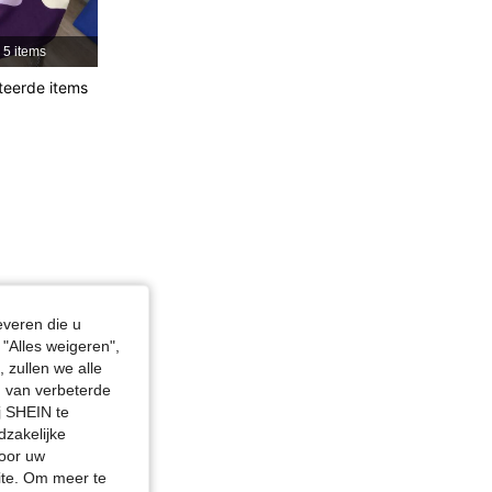
1.2K
62
5 items
teerde items
n, Kleur: Veel kleurig, Maat: XS
everen die u
"Alles weigeren",
 zullen we alle
en van verbeterde
j SHEIN te
dzakelijke
door uw
site. Om meer te