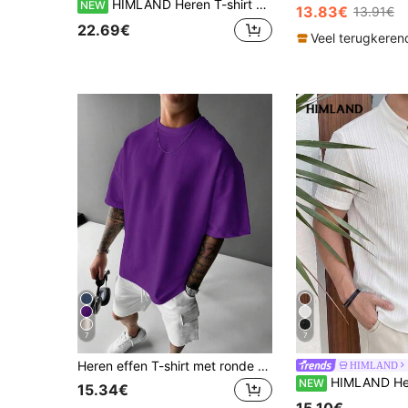
HIMLAND Heren T-shirt met letterprint, ronde hals, losse pasvorm, casual, lange mouwen
NEW
13.83€
13.91€
22.69€
Veel terugkeren
7
7
Heren effen T-shirt met ronde hals, losvallend en kort mouw, geschikt voor dagelijks gebruik in de zomer
HIMLAND
HIMLAND Heren casual geweven overhemd met kor
NEW
15.34€
15.10€