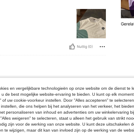
Gerela
Nuttig (0)
 / 176 lbs, Borstbeeld: 106 cm / 42 in, Taille: 82 cm / 32 in, Heupen: 99 cm / 39 i
ewicht:
80 kg / 176 lbs
Borstbeeld:
106 cm / 42 in
leurig
Maat:
XS
ies en vergelijkbare technologieën op onze website om de dienst te l
u de best mogelijke website-ervaring te bieden. U kunt op elk moment 
" of uw cookie-voorkeur instellen. Door "Alles accepteren" te selecteren,
 instellen, die ons helpen bij het analyseren van het verkeer, het bied
n het personaliseren van inhoud en advertenties om uw winkelervaring bi
"Alles weigeren" te selecteren, staat u alleen het gebruik van strikt noo
Nuttig (0)
odig zijn voor de werking van onze website. U kunt deze uitschakelen 
en te wijzigen, maar dit kan van invloed zijn op de werking van de web