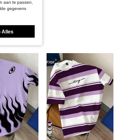
n aan te passen,
elde gegevens
 Alles
10