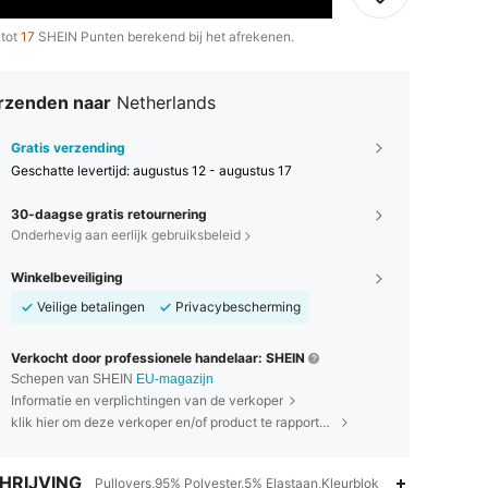
 tot
17
SHEIN Punten berekend bij het afrekenen.
rzenden naar
Netherlands
Gratis verzending
Geschatte levertijd:
augustus 12 - augustus 17
30-daagse gratis retournering
Onderhevig aan eerlijk gebruiksbeleid
Winkelbeveiliging
Veilige betalingen
Privacybescherming
Verkocht door professionele handelaar: SHEIN
Schepen van SHEIN
EU-magazijn
Informatie en verplichtingen van de verkoper
klik hier om deze verkoper en/of product te rapporteren.
HRIJVING
Pullovers,95% Polyester,5% Elastaan,Kleurblok