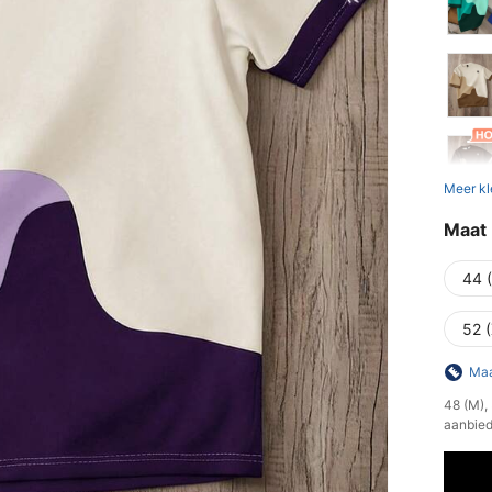
Meer kl
Maat
44 
52 
Maa
​48 (M)
aanbied