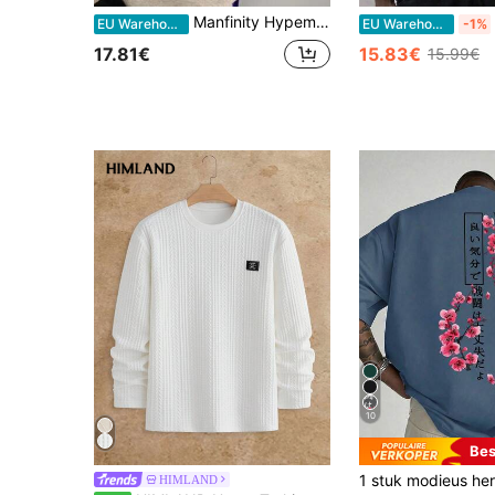
Manfinity Hypemode Heren Fleece Tekst Geprint T-shirts
EU Warehouse
EU Warehouse
-1%
17.81€
15.83€
15.99€
10
Bes
HIMLAND