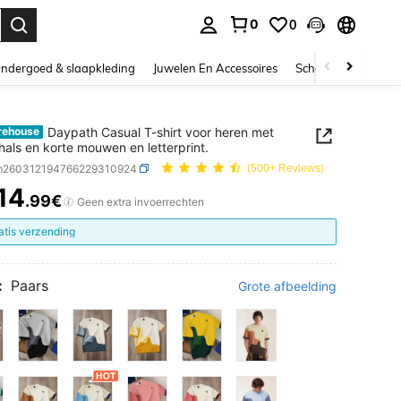
0
0
nden. Press Enter to select.
ndergoed & slaapkleding
Juwelen En Accessoires
Schoonheid & gezo
Daypath Casual T-shirt voor heren met
rehouse
hals en korte mouwen en letterprint.
m260312194766229310924
(500+ Reviews)
14
.99€
ICE AND AVAILABILITY
Geen extra invoerrechten
atis verzending
:
Paars
Grote afbeelding