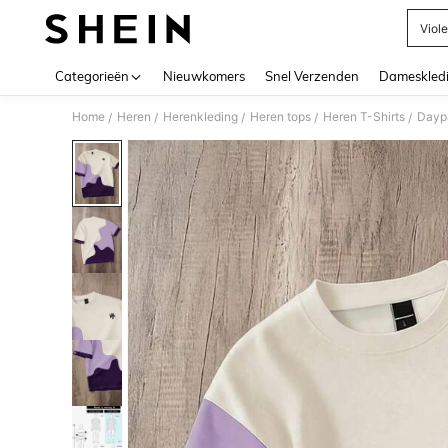
Viole
Use up 
Categorieën
Nieuwkomers
Snel Verzenden
Dameskled
Home
Heren
Herenkleding
Heren tops
Heren T-Shirts
Daypa
/
/
/
/
/