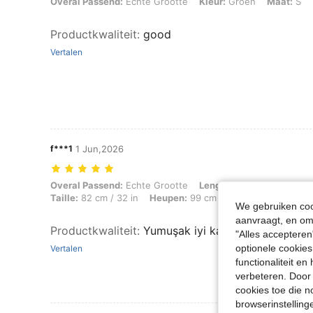
Overal Passend: Echte Grootte, Kleur: Groen, Maat: S
Overal Passend:
Echte Grootte
Kleur:
Groen
Maat:
S
Productkwaliteit
:
good
Vertalen
f***1
1 Jun,2026
Overal Passend: Echte Grootte, Lengte: 175 cm / 69 in, Gewicht: 80 kg
Overal Passend:
Echte Grootte
Lengte:
175 cm / 69 in
G
Taille:
82 cm / 32 in
Heupen:
99 cm / 39 in
Kleur:
Veel k
We gebruiken cook
aanvraagt, en om 
Productkwaliteit
:
Yumuşak iyi kaliteli
"Alles accepteren
optionele cookies
Vertalen
functionaliteit e
verbeteren. Door 
cookies toe die n
browserinstelling