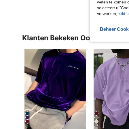
weten te komen o
Meer Beoordeling
selecteert u "Co
verwerken,
klikt 
Beheer Cook
Klanten Bekeken Ook
9
14