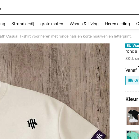
t
and down arrow keys to navigate search Recente zoekopdracht and Zoeken en Vi
ing
Strandkledij
grote maten
Wonen & Living
Herenkleding
O
th Casual T-shirt voor heren met ronde hals en korte mouwen en letterprint.
EU Wa
ronde 
SKU: s
Vanaf
PR
Gr
Kleur