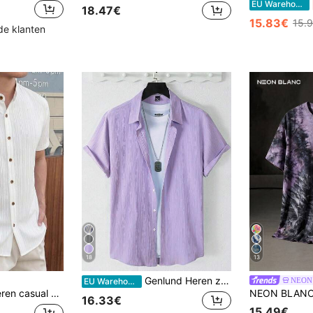
EU Warehouse
18.47€
15.83€
15.
de klanten
18
13
Genlund Heren zomerse casual effen overhemd met korte mouwen, herenoverhemden voor koelte en vakantie
NEON
EU Warehouse
te mouwen, effen kleur en enkele knopen
16.33€
15.49€