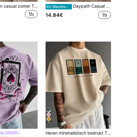
Daypath Heren casual zomer T-shirt met vlammenprint
Daypath Casual heren T-shirt met letter- en strepenprint, losse pasvorm en verlaagde schouders, geschikt voor vakantie en woon-werkverkeer, zomer
EU Warehouse
14.84€
15
Heren minimalistisch bedrukt T-shirt met korte mouwen | Modeleider, Streetwear
nity LEGND