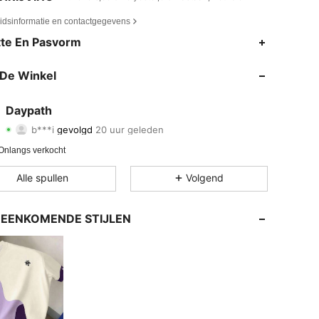
eidsinformatie en contactgegevens
1.2K
62
te En Pasvorm
1.2K
62
De Winkel
1.2K
62
Daypath
b***i
gevolgd
20 uur geleden
9 in, Kleur: Veel kleurig, Maat: M
1.2K
62
Artikelen
Volgers
Onlangs verkocht
1.2K
62
Alle spullen
Volgend
1.2K
62
EENKOMENDE STIJLEN
1.2K
62
1.2K
62
1.2K
62