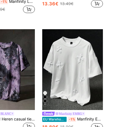
Manfinity LEGND Heren Poker Print Ronde Hals Losse Casual Korte Mouw T-shirt
-1%
13.36€
13.49€
99€
22
 BLANC
Manfinity EMRG
NEON BLANC Heren casual tie-dye ronde hals gebreide korte mouwen T-shirt, zomer, vakantie, Vaderdagcadeaus, voetbal
Manfinity EMRG Heren Plus Street-Style Populaire INS Matching Kruis Volledig Bedrukte Handdoek Borduurwerk, Dagelijks, Cadeau voor Vriend/Echtgenoot, Jubileumcadeau, Wit T-shirt
EU Warehouse
-1%
18.80€
18.99€