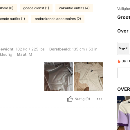
heid (8)
goede dienst (1)
vakantie outfits (4)
Veiligh
Groot
sende outfits (1)
ontbrekende accessoires (2)
Over 
g / 225 lbs, Borstbeeld: 135 cm / 53 in, Taille: 120 cm / 47 in, Heupen: 99 cm / 3
ewicht:
102 kg / 225 lbs
Borstbeeld:
135 cm / 53 in
kleurig
Maat:
M
3K+ 
OVER
Nuttig (0)