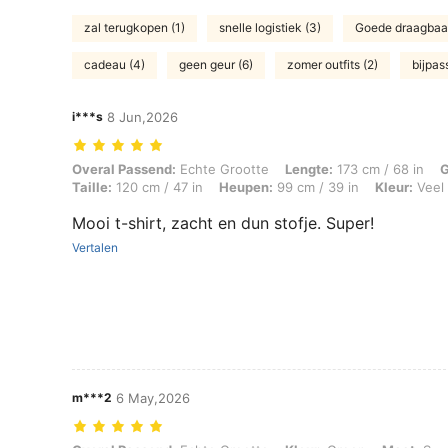
zal terugkopen (1)
snelle logistiek (3)
Goede draagbaar
cadeau (4)
geen geur (6)
zomer outfits (2)
bijpas
i***s
8 Jun,2026
Overal Passend: Echte Grootte, Lengte: 173 cm / 68 in, Gewicht: 102 k
Overal Passend:
Echte Grootte
Lengte:
173 cm / 68 in
G
Taille:
120 cm / 47 in
Heupen:
99 cm / 39 in
Kleur:
Veel 
Mooi t-shirt, zacht en dun stofje. Super!
Vertalen
m***2
6 May,2026