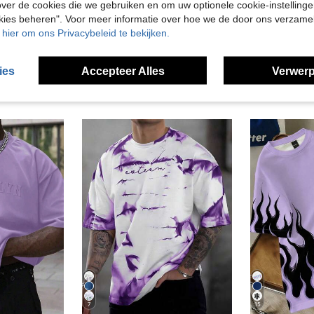
ver de cookies die we gebruiken en om uw optionele cookie-instellinge
en Bekijken
okies beheren". Voor meer informatie over hoe we de door ons verzam
u hier om ons Privacybeleid te bekijken.
ies
Accepteer Alles
Verwerp
7
15