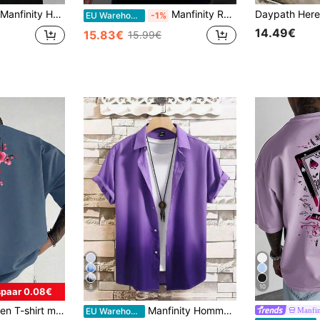
Manfinity Homme Heren Casual Letter Print Ronde Hals Korte Mouw T-shirt
Manfinity Roughcore Heren Tekst Tie dye print Ronde hals Korte mouwen T-shirts
EU Warehouse
-1%
14.49€
15.83€
15.99€
8
10
paar 0.08€
1 stuk modieus heren T-shirt met print en losse pasvorm, korte mouwen | Prachtig ontwerp | Essentieel voor de zomer | Makkelijk te combineren, laat je stijl zien
Manfinity Homme Heren Ombre Knoppen Shirt Zonder T-shirt
Manfi
EU Warehouse