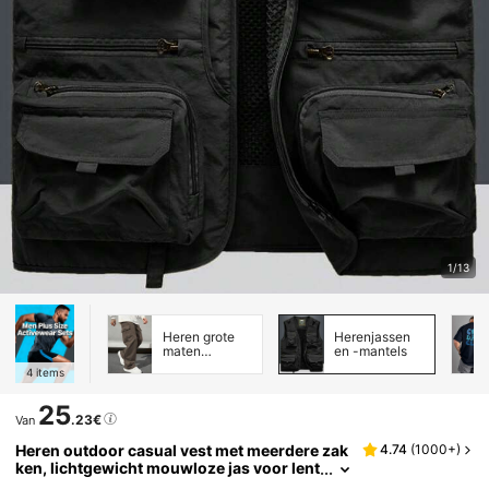
1/13
Heren grote
Herenjassen
maten
en -mantels
sportbroeken
4
items
25
.23€
Van
Heren outdoor casual vest met meerdere zak
4.74
(
1000+
)
ken, lichtgewicht mouwloze jas voor lent
e en herfst, geschikt voor vissen en foto