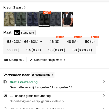
grafie
Kleur: Zwart
Maat
:
EU
Standaard
30 left
23 left
12 left
58
(2XL)
-
66
(6XL)
46
(S)
48
(M)
50
(L)
52
(XL)
54
(XXL)
56
(XXXL)
58
(XXXXL)
Maatgids
Controleer mijn maat
Verzenden naar
Netherlands
Gratis verzending
Geschatte levertijd:
augustus 11 - augustus 14
30-daagse gratis retournering
Onderhevig aan eerlijk gebruiksbeleid