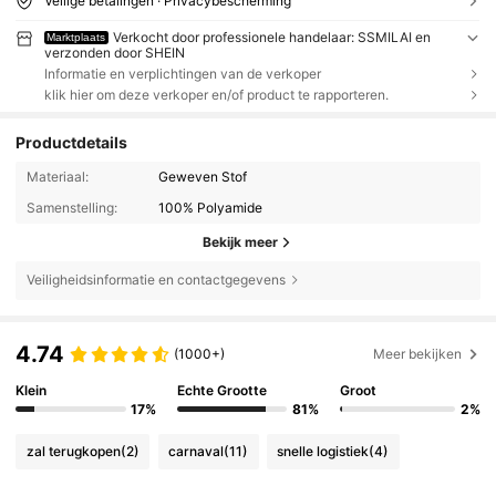
Veilige betalingen · Privacybescherming
Verkocht door professionele handelaar: SSMILAI en
Marktplaats
verzonden door SHEIN
Informatie en verplichtingen van de verkoper
klik hier om deze verkoper en/of product te rapporteren.
Productdetails
Materiaal:
Geweven Stof
Samenstelling:
100% Polyamide
Bekijk meer
Veiligheidsinformatie en contactgegevens
4.74
(1000+)
Meer bekijken
Klein
Echte Grootte
Groot
17%
81%
2%
zal terugkopen
(2)
carnaval
(11)
snelle logistiek
(4)