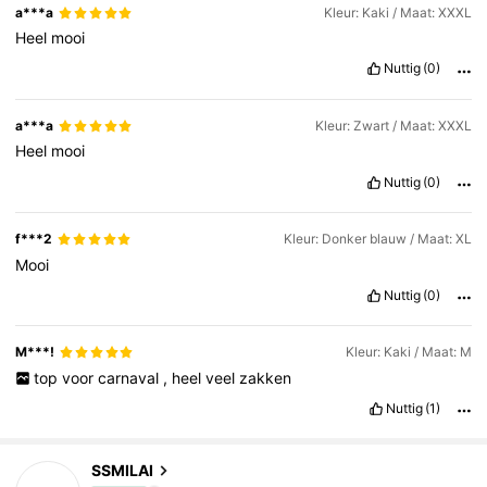
a***a
Kleur: Kaki / Maat: XXXL
Heel
mooi
Nuttig
(0)
a***a
Kleur: Zwart / Maat: XXXL
Heel
mooi
Nuttig
(0)
f***2
Kleur: Donker blauw / Maat: XL
Mooi
Nuttig
(0)
M***!
Kleur: Kaki / Maat: M
top
voor
carnaval
,
heel
veel
zakken
Nuttig
(1)
SSMILAI
1.7K Volgers
4.76