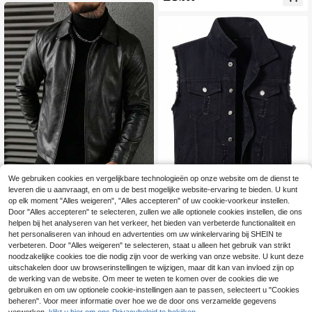
lloween, zomer, herfst, streetwearv
est, cadeau, verzwaard vest voor vr
ienden, echtgenoot, vriend
We gebruiken cookies en vergelijkbare technologieën op onze website om de dienst te
leveren die u aanvraagt, en om u de best mogelijke website-ervaring te bieden. U kunt
op elk moment "Alles weigeren", "Alles accepteren" of uw cookie-voorkeur instellen.
Bespaar 0.17€
VORANTS
Door "Alles accepteren" te selecteren, zullen we alle optionele cookies instellen, die ons
helpen bij het analyseren van het verkeer, het bieden van verbeterde functionaliteit en
Heren herfst/winter mode cas
Heren zwarte spijkerjas, casual spij
NEW
ual zwarte leren jas, minimalistisch
kervest, alle seizoenen
het personaliseren van inhoud en advertenties om uw winkelervaring bij SHEIN te
26
36
.82€
.66€
36.83€
e veelzijdige mode revers leren jas
verbeteren. Door "Alles weigeren" te selecteren, staat u alleen het gebruik van strikt
noodzakelijke cookies toe die nodig zijn voor de werking van onze website. U kunt deze
uitschakelen door uw browserinstellingen te wijzigen, maar dit kan van invloed zijn op
de werking van de website. Om meer te weten te komen over de cookies die we
gebruiken en om uw optionele cookie-instellingen aan te passen, selecteert u "Cookies
beheren". Voor meer informatie over hoe we de door ons verzamelde gegevens