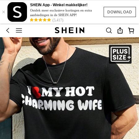
SHEIN App - Winkel makkelijker!
×
Ontdek meer exclusieve kortingen en extra
DOWNLOAD
aanbiedingen in de SHEIN APP!
(5,417)