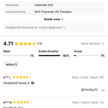
Materiaal:
Gebreide Stof
Samenstelling:
94% Polyester, 6% Elastaan
Bekijk meer
Veiligheidsinformatie en contactgegevens
4.71
(14)
Meer bekijken
Klein
Echte Grootte
Groot
1%
92%
7%
liefde
(1)
s***_
Kleur: Zwart / Maat: 4XL
Husband
loves
it
😂
Nuttig
(0)
e***s
Kleur: Zwart / Maat: 1XL
Kwaliteit
oke