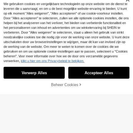
Manfinity Homme Plu
Plus size heren T-shirt met korte m
EU Warehouse
We gebruiken cookies en vergelijkbare technologieën op onze website om de dienst te
14
s-size heren T-shirt met ronde hals
ouwen, streetwear, beerprint en Eng
39 over
.84€
en korte mouwen en donut-print
leveren die u aanvraagt, en om u de best mogelijke website-ervaring te bieden. U kunt
else slogan, comfortabel en ademe
14
.70€
-1%
14.99€
nd, geschikt voor de zomer, trendy
op elk moment "Alles weigeren", "Alles accepteren" of uw cookie-voorkeur instellen.
Door "Alles accepteren" te selecteren, zullen we alle optionele cookies instellen, die ons
helpen bij het analyseren van het verkeer, het bieden van verbeterde functionaliteit en
het personaliseren van inhoud en advertenties om uw winkelervaring bij SHEIN te
verbeteren. Door "Alles weigeren" te selecteren, staat u alleen het gebruik van strikt
noodzakelijke cookies toe die nodig zijn voor de werking van onze website. U kunt deze
uitschakelen door uw browserinstellingen te wijzigen, maar dit kan van invloed zijn op
de werking van de website. Om meer te weten te komen over de cookies die we
gebruiken en om uw optionele cookie-instellingen aan te passen, selecteert u "Cookies
beheren". Voor meer informatie over hoe we de door ons verzamelde gegevens
verwerken,
klikt u hier om ons Privacybeleid te bekijken.
Verwerp Alles
Accepteer Alles
Beheer Cookies
TOEVOEGEN AAN WINKELWAGEN