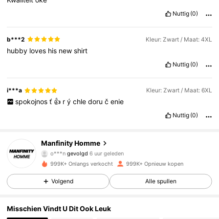
Nuttig
(0)
b***2
Kleur: Zwart / Maat: 4XL
hubby
loves
his
new
shirt
Nuttig
(0)
i***a
Kleur: Zwart / Maat: 6XL
spokojnos
ť
👍
r
ý
chle
doru
č
enie
Nuttig
(0)
607K Volgers
4.86
Manfinity Homme
o***n
gevolgd
6 uur geleden
t***i
is aan het browsen
607K Volgers
4.86
999K+ Onlangs verkocht
999K+ Opnieuw kopen
Volgend
Alle spullen
607K Volgers
4.86
Misschien Vindt U Dit Ook Leuk