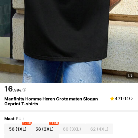
1/6
16
.99€
Manfinity Homme Heren Grote maten Slogan
4.71
(
14
)
Geprint T-shirts
Maat
EU
15 left
14 left
56
(1XL)
58
(2XL)
60
(3XL)
62
(4XL)