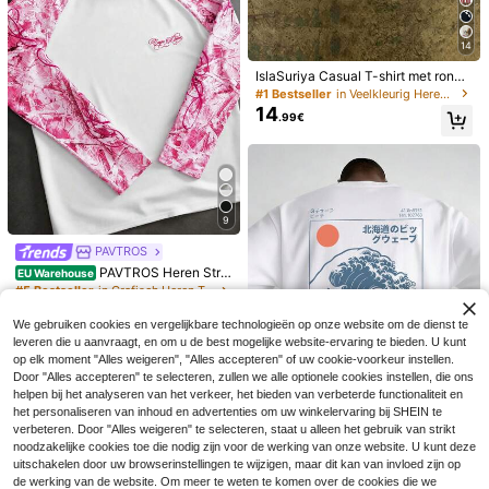
gscadeau, bijeenkomsten, zomerva
kantie
14
IslaSuriya Casual T-shirt met ronde
hals en korte mouwen voor heren
#1 Bestseller
in Veelkleurig Heren T-shirts
met luipaard- en letterprint, zomer
14
.99€
9
PAVTROS
4
PAVTROS Heren Stre
EU Warehouse
Bespaar 2.28€
Bespaar 0.32€
et Style Hot-Selling Camouflage M
#5 Bestseller
in Grafisch Heren T-shirts
ouw met Hoorn Fit 3D Geborduurd
22
Vintage zwart-wit-ro
EU Warehouse
GRDR
.76€
-1%
22.99€
Casual Alledaags Veelzijdig Boyfrie
5
od rechthoekig grafisch T-shirt, urb
We gebruiken cookies en vergelijkbare technologieën op onze website om de dienst te
.97€
-27%
8.25€
nd Echtgenoot Cadeau Jubileum C
GRDR Heren zomer tanktop met ron
an moderne stijl, casual top voor he
leveren die u aanvraagt, en om u de best mogelijke website-ervaring te bieden. U kunt
6
adeau Lange Mouw Patchwork T-s
de hals, effen kleur, casual en losva
ren.
.05€
-5%
6.37€
op elk moment "Alles weigeren", "Alles accepteren" of uw cookie-voorkeur instellen.
hirt
llend model
Door "Alles accepteren" te selecteren, zullen we alle optionele cookies instellen, die ons
helpen bij het analyseren van het verkeer, het bieden van verbeterde functionaliteit en
het personaliseren van inhoud en advertenties om uw winkelervaring bij SHEIN te
verbeteren. Door "Alles weigeren" te selecteren, staat u alleen het gebruik van strikt
noodzakelijke cookies toe die nodig zijn voor de werking van onze website. U kunt deze
uitschakelen door uw browserinstellingen te wijzigen, maar dit kan van invloed zijn op
1 stuk, 100% katoen.
EU Warehouse
5
de werking van de website. Om meer te weten te komen over de cookies die we
Ruimvallend katoenen shirt, korte
.99€
-14%
6.99€