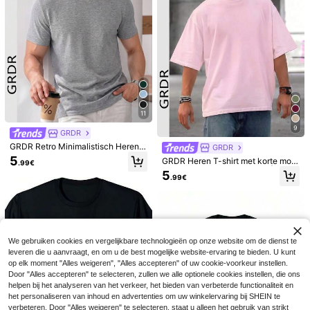
6
.37€
11
9
GRDR
GRDR Retro Minimalistisch Heren T
GRDR
-shirt met Korte Mouwen, Effen Kle
5
GRDR Heren T-shirt met korte mou
.99€
ur en Wassing, Geschikt voor de Zo
wen, modieus en losvallend | Prach
5
mer, Comfortabel & Ademend, Toon
.99€
tig design | Essentieel voor de zom
aangevend in de Mode
er | Makkelijk te combineren | Laat
je stijl zien
4
"GALLERYY DEPTT
EU Warehouse
"T-shirt met patroon en korte mouw
15
Simpl e
.99€
en, Y2K, witte zomertop, unisex, ron
We gebruiken cookies en vergelijkbare technologieën op onze website om de dienst te
Eenvoudig, gewassen, vintage stijl t
de hals, streetwear, puur katoen
leveren die u aanvraagt, en om u de best mogelijke website-ervaring te bieden. U kunt
anktop met ronde hals voor heren, d
17
op elk moment "Alles weigeren", "Alles accepteren" of uw cookie-voorkeur instellen.
.99€
onkere kleur.
Door "Alles accepteren" te selecteren, zullen we alle optionele cookies instellen, die ons
helpen bij het analyseren van het verkeer, het bieden van verbeterde functionaliteit en
het personaliseren van inhoud en advertenties om uw winkelervaring bij SHEIN te
verbeteren. Door "Alles weigeren" te selecteren, staat u alleen het gebruik van strikt