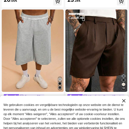
.00€
.24€
rekkoord en labeldecoratie, knielan
anse sportieve casual shorts | Comf
ge shorts set
ortabel stoffen materiaal | Rechte s
nit, ontspannen pasvorm | Elastisch
e trekkoord tailleband geschikt voo
r verschillende lichaamstypen | Ges
chikt voor lente/zomer woon-werk
verkeer, vakantie, reizen, dagelijks
gebruik | Ademend en niet verstikk
end, stille luxe
18
Forever 21
Manfinity CasualCool
Forever 21 Heren grijze casual loss
Manfinity CasualCool Heren Zwart
We gebruiken cookies en vergelijkbare technologieën op onze website om de dienst te
21
e mid-lange sportshorts met onafge
e Geweven Twill Business Casual P
#1 Bestseller
in Alle Heren Shorts
.49€
leveren die u aanvraagt, en om u de best mogelijke website-ervaring te bieden. U kunt
werkte randen; geschikt voor dageli
akbroek
23
.75€
jks gebruik
op elk moment "Alles weigeren", "Alles accepteren" of uw cookie-voorkeur instellen.
Door "Alles accepteren" te selecteren, zullen we alle optionele cookies instellen, die ons
helpen bij het analyseren van het verkeer, het bieden van verbeterde functionaliteit en
het personaliseren van inhoud en advertenties om uw winkelervaring bij SHEIN te