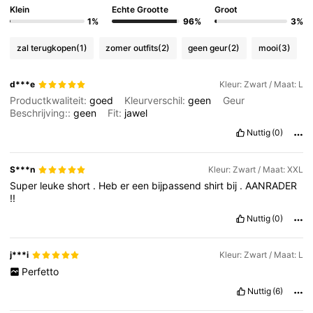
Klein
Echte Grootte
Groot
1%
96%
3%
667K Volgers
4.81
zal terugkopen
(1)
zomer outfits
(2)
geen geur
(2)
mooi
(3)
667K Volgers
4.81
d***e
Kleur: Zwart / Maat: L
Productkwaliteit:
goed
Kleurverschil:
geen
Geur
Beschrijving::
geen
Fit:
jawel
667K Volgers
4.81
Nuttig
(0)
S***n
Kleur: Zwart / Maat: XXL
667K Volgers
4.81
Super
leuke
short
.
Heb
er
een
bijpassend
shirt
bij
.
AANRADER
!!
Nuttig
(0)
667K Volgers
4.81
j***i
Kleur: Zwart / Maat: L
Perfetto
Nuttig
(6)