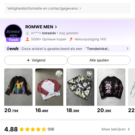
Veiligheidsinformatie en contactgegevens
ROMWE MEN
667K Volgers
4.81
m***n
betaalde
1 dag geleden
500K+ Opnieuw kopen
Verkoopstijging 14%
667K Volgers
4.81
Deze winkel is geselecteerd als een
「Trendwinkel」
Volgend
Alle spullen
667K Volgers
4.81
667K Volgers
4.81
667K Volgers
4.81
20
16
18
20
22
.79€
.49€
.39€
.39€
4.88
667K Volgers
4.81
(59)
Meer bekijken