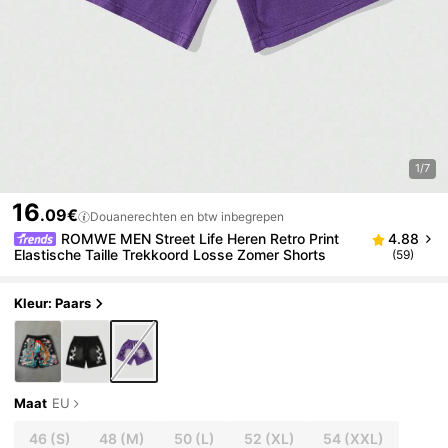
1/7
16
.09€
Douanerechten en btw inbegrepen
ROMWE MEN Street Life Heren Retro Print
4.88
Elastische Taille Trekkoord Losse Zomer Shorts
(59)
Kleur: Paars
Maat
EU
46
(S)
48
(M)
50
(L)
52
(XL)
54
(XXL)