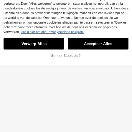
Toon vergelijkbare artikelen die op voorraad zijn
Zie alle
verbeteren. Door "Alles weigeren" te selecteren, staat u alleen het gebruik van strikt
noodzakelijke cookies toe die nodig zijn voor de werking van onze website. U kunt deze
uitschakelen door uw browserinstellingen te wijzigen, maar dit kan van invloed zijn op
de werking van de website. Om meer te weten te komen over de cookies die we
gebruiken en om uw optionele cookie-instellingen aan te passen, selecteert u "Cookies
beheren". Voor meer informatie over hoe we de door ons verzamelde gegevens
verwerken,
klikt u hier om ons Privacybeleid te bekijken.
Verwerp Alles
Accepteer Alles
Sorry, dit product is uitverkocht.
Beheer Cookies
UITVERKOCHT
SUMWON
SUMWON Barokke Renaissance All
Manfinity ZONE917
11
-Over Print Zwembroek met Elastis
Manfinity ZONE917 B
.82€
EU Warehouse
che Trekkoord Taille en Zijzakken v
oxy Casual Fashion Distressed Roz
#2 Bestseller
in Planten Heren Shorts
oor Zomer Strand Vakantie
e Rozenpatroon Script Engels Roze
24
.49€
Print Dubbele Taille Korte Sweatpa
nts