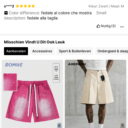
s***2
Kleur: Zwart / Maat: M
Color difference:
fedele
al
colore
che
mostra
Smell
description:
fedele
alla
taglia
Nuttig
(3)
Misschien Vindt U Dit Ook Leuk
Aanbevelen
Accessoires
Sport & Buitenleven
Ondergoed & slaap