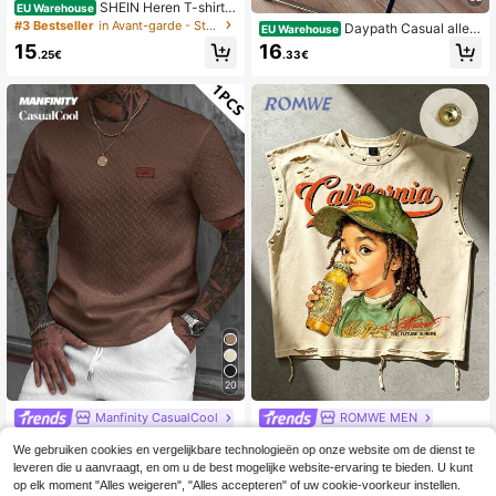
SHEIN Heren T-shirt
EU Warehouse
met contrasterende kleurenprint, ro
#3 Bestseller
in Avant-garde - Street Casual Heren T-shirts
Daypath Casual alled
EU Warehouse
nde hals, korte mouwen en standaa
aagse ronde hals korte mouwen her
15
16
rd pasvorm
.25€
.33€
en T-shirts
20
Manfinity CasualCool
ROMWE MEN
Manfinity CasualCool
ROMWE MEN Casual mode nieuwe
EU Warehouse
We gebruiken cookies en vergelijkbare technologieën op onze website om de dienst te
Heren zomer T-shirt met jacquardpr
zware heren streetstyle tanktop, ko
#1 Bestseller
in Figuur Heren tanktops
17
.81€
leveren die u aanvraagt, en om u de best mogelijke website-ervaring te bieden. U kunt
int, geribbelde kraag en korte mouw
ppelstijl top, geschikt voor dagelijks
17
en, een leuk cadeau voor je vriend
gebruik
op elk moment "Alles weigeren", "Alles accepteren" of uw cookie-voorkeur instellen.
.84€