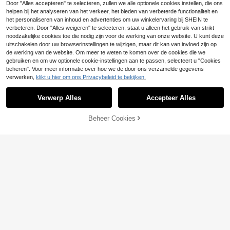
of echtgenoot, zeer geschikt voor d
Door "Alles accepteren" te selecteren, zullen we alle optionele cookies instellen, die ons
agelijks casual gebruik in de zomer,
helpen bij het analyseren van het verkeer, het bieden van verbeterde functionaliteit en
ideaal voor een vakantie aan zee,
het personaliseren van inhoud en advertenties om uw winkelervaring bij SHEIN te
modieus en veelzijdig item voor her
verbeteren. Door "Alles weigeren" te selecteren, staat u alleen het gebruik van strikt
en, zomerkleding, heren T-shirt, her
noodzakelijke cookies toe die nodig zijn voor de werking van onze website. U kunt deze
en T-shirt met patroon, herenkledin
uitschakelen door uw browserinstellingen te wijzigen, maar dit kan van invloed zijn op
g voor de vakantie
de werking van de website. Om meer te weten te komen over de cookies die we
gebruiken en om uw optionele cookie-instellingen aan te passen, selecteert u "Cookies
beheren". Voor meer informatie over hoe we de door ons verzamelde gegevens
verwerken,
klikt u hier om ons Privacybeleid te bekijken.
Verwerp Alles
Accepteer Alles
Beheer Cookies
TOEVOEGEN AAN WINKELWAGEN
16
15
Vaderdagcadeau Cas
EU Warehouse
ual veelzijdig T-shirt met korte mou
#4 Bestseller
in Gepatcht Heren T-shirts
IslaSuriya Casual T-shirt met ronde
wen voor dagelijks woon-werkverk
hals en korte mouwen voor heren m
#1 Bestseller
in Veelkleurig Heren T-shirts
13
eer, eenvoudig bedrukt, lente/zome
.42€
et luipaard- en letterprint, zomer
r, cadeau voor hem
14
.99€