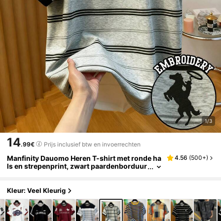
1/3
14
.99€
Prijs inclusief btw en invoerrechten
Manfinity Dauomo Heren T-shirt met ronde ha
4.56
(
500+
)
ls en strepenprint, zwart paardenborduur
sel, comfortabel casual T-shirt
Kleur: Veel Kleurig