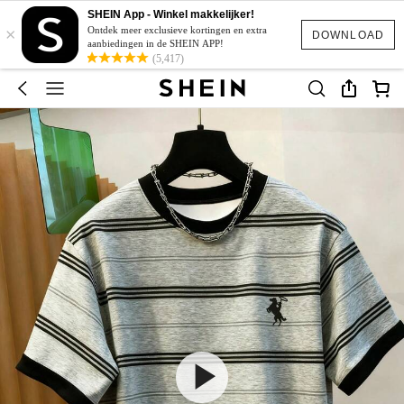
SHEIN App - Winkel makkelijker!
×
Ontdek meer exclusieve kortingen en extra
DOWNLOAD
aanbiedingen in de SHEIN APP!
(5,417)