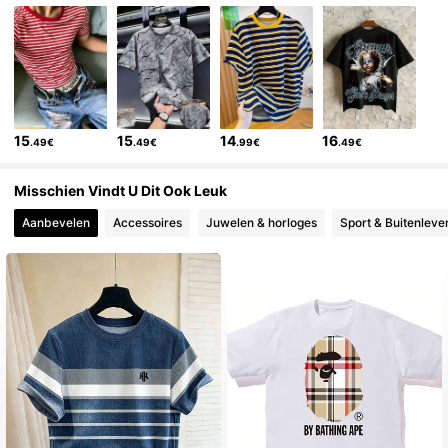
, Dit vind je misschien ook interessant
104K Volgers
4.82
, Meer stijl
104K Volgers
4.82
15
15
14
16
.49€
.49€
.99€
.49€
104K Volgers
4.82
Misschien Vindt U Dit Ook Leuk
Aanbevelen
Accessoires
Juwelen & horloges
Sport & Buitenleve
104K Volgers
4.82
104K Volgers
4.82
104K Volgers
4.82
104K Volgers
4.82