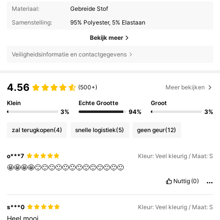
Materiaal:
Gebreide Stof
Samenstelling:
95% Polyester, 5% Elastaan
Bekijk meer
Veiligheidsinformatie en contactgegevens
4.56
(500+)
Meer bekijken
Klein
Echte Grootte
Groot
3%
94%
3%
zal terugkopen
(4)
snelle logistiek
(5)
geen geur
(12)
o***7
Kleur: Veel kleurig / Maat: S
🤩🤩🤩🤩🙂🙂🙂🙂🙂🙂🙂🙂🙂🙂🙂🙂🙂
Nuttig
(0)
s***0
Kleur: Veel kleurig / Maat: S
Heel
mooi