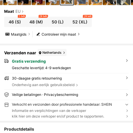
Maat
EU
5 left
20 left
20 left
46
(S)
48
(M)
50
(L)
52
(XL)
Maatgids
Controleer mijn maat
Verzenden naar
Netherlands
Gratis verzending
Geschatte levertijd:
4-9 werkdagen
30-daagse gratis retournering
Onderhevig aan eerlijk gebruiksbeleid
Veilige betalingen · Privacybescherming
Verkocht en verzonden door professionele handelaar: SHEIN
Informatie en verplichtingen van de verkoper
klik hier om deze verkoper en/of product te rapporteren.
Productdetails