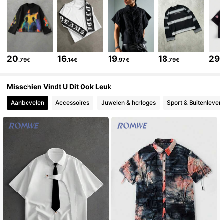
665K Volgers
4.81
665K Volgers
4.81
20
16
19
18
29
.79€
.14€
.97€
.79€
665K Volgers
4.81
Misschien Vindt U Dit Ook Leuk
Aanbevelen
Accessoires
Juwelen & horloges
Sport & Buitenleve
665K Volgers
4.81
665K Volgers
4.81
665K Volgers
4.81
665K Volgers
4.81