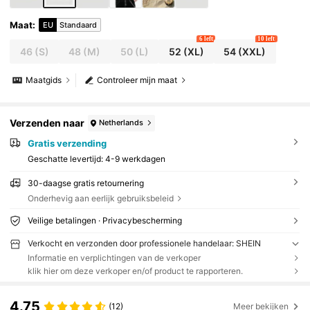
Maat
:
EU
Standaard
6 left
10 left
46
(S)
48
(M)
50
(L)
52
(XL)
54
(XXL)
Maatgids
Controleer mijn maat
Verzenden naar
Netherlands
Gratis verzending
Geschatte levertijd:
4-9 werkdagen
30-daagse gratis retournering
Onderhevig aan eerlijk gebruiksbeleid
Veilige betalingen · Privacybescherming
Verkocht en verzonden door professionele handelaar: SHEIN
Informatie en verplichtingen van de verkoper
klik hier om deze verkoper en/of product te rapporteren.
4.75
(12)
Meer bekijken