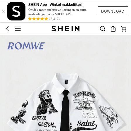
SHEIN App - Winkel makkelijker!
×
Ontdek meer exclusieve kortingen en extra
DOWNLOAD
aanbiedingen in de SHEIN APP!
(5,417)