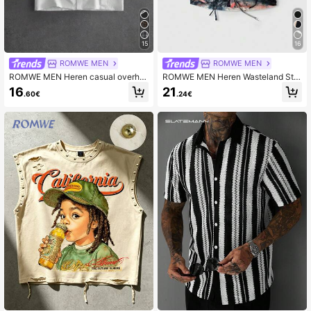
665K Volgers
4.81
15
16
ROMWE MEN
ROMWE MEN
ROMWE MEN Heren casual overhe
ROMWE MEN Heren Wasteland Stijl
md met korte mouwen en gedecons
Versleten Losse Overhemd
16
21
.60€
.24€
trueerd design