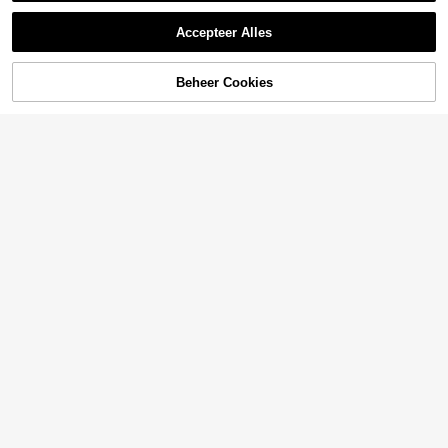
Accepteer Alles
Beheer Cookies
TOEVOEGEN AAN WINKELWAGEN