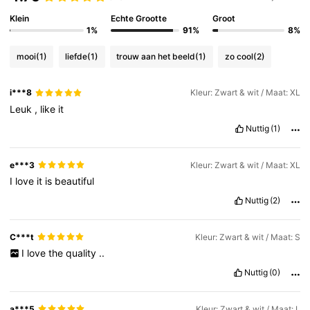
Klein
Echte Grootte
Groot
1%
91%
8%
mooi
(1)
liefde
(1)
trouw aan het beeld
(1)
zo cool
(2)
i***8
Kleur: Zwart & wit / Maat: XL
Leuk
,
like
it
Nuttig
(1)
e***3
Kleur: Zwart & wit / Maat: XL
I
love
it
is
beautiful
Nuttig
(2)
C***t
Kleur: Zwart & wit / Maat: S
I
love
the
quality
..
Nuttig
(0)
a***5
Kleur: Zwart & wit / Maat: L