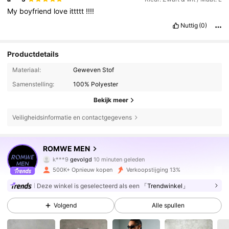
My
boyfriend
love
ittttt
!!!!
Nuttig
(0)
Productdetails
Materiaal:
Geweven Stof
Samenstelling:
100% Polyester
Bekijk meer
Veiligheidsinformatie en contactgegevens
665K Volgers
4.81
ROMWE MEN
k***9
gevolgd
10 minuten geleden
r***1
is aan het browsen
665K Volgers
4.81
500K+ Opnieuw kopen
Verkoopstijging 13%
Deze winkel is geselecteerd als een
「Trendwinkel」
665K Volgers
4.81
Volgend
Alle spullen