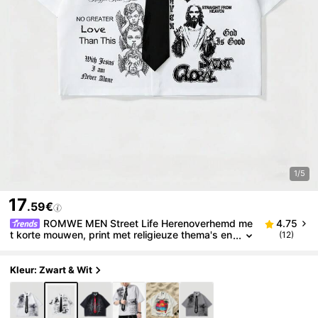
1/5
17
.59€
ROMWE MEN Street Life Herenoverhemd me
4.75
t korte mouwen, print met religieuze thema's en
(12)
een smoking-design, open voorkant met knoop
sluiting, casual top in college- en streetwearstijl, ee
n onmisbaar item voor de zomer.
Kleur: Zwart & Wit