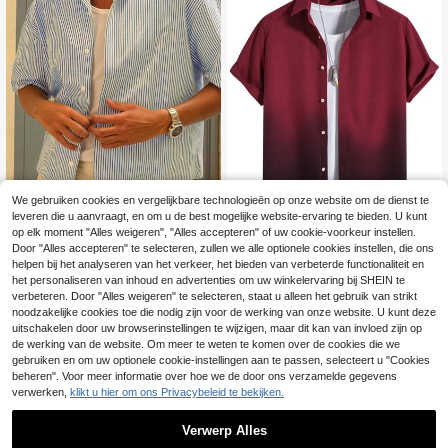
We gebruiken cookies en vergelijkbare technologieën op onze website om de dienst te
leveren die u aanvraagt, en om u de best mogelijke website-ervaring te bieden. U kunt
op elk moment "Alles weigeren", "Alles accepteren" of uw cookie-voorkeur instellen.
11
8
Door "Alles accepteren" te selecteren, zullen we alle optionele cookies instellen, die ons
helpen bij het analyseren van het verkeer, het bieden van verbeterde functionaliteit en
Resyla Men Gestreept herenoverhe
Manfinity Homme Her
EU Warehouse
md met korte mouwen en één rij kn
en Ombre overhemd met knoopsluit
het personaliseren van inhoud en advertenties om uw winkelervaring bij SHEIN te
16
18
.82€
-1%
16.99€
.57€
open, casual/zakelijk
ing zonder T-shirt, casual overhem
verbeteren. Door "Alles weigeren" te selecteren, staat u alleen het gebruik van strikt
d met korte mouwen voor echtgeno
noodzakelijke cookies toe die nodig zijn voor de werking van onze website. U kunt deze
ot
uitschakelen door uw browserinstellingen te wijzigen, maar dit kan van invloed zijn op
de werking van de website. Om meer te weten te komen over de cookies die we
gebruiken en om uw optionele cookie-instellingen aan te passen, selecteert u "Cookies
beheren". Voor meer informatie over hoe we de door ons verzamelde gegevens
verwerken,
klikt u hier om ons Privacybeleid te bekijken.
Verwerp Alles