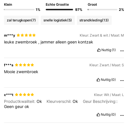
Klein
Echte Grootte
Groot
1%
97%
2%
zal terugkopen
(7)
snelle logistiek
(5)
strandkleding
(13)
m***y
Kleur: Zwart & wit / Maat: M
leuke
zwembroek
,
jammer
alleen
geen
kontzak
Nuttig
(1)
f***s
Kleur: Zwart / Maat: S
Mooie
zwembroek
Nuttig
(0)
c***t
Kleur: Wit / Maat: L
Productkwaliteit:
Ok
Kleurverschil:
Ok
Geur Beschrijving::
Geen
geur
ok
Nuttig
(0)