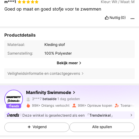
m***1
Kleur: Wit / Maat: M
Goed
op
maat
en
goed
stofje
voor
te
zwemmen
Nuttig
(0)
Productdetails
Materiaal:
Kleding stof
Samenstelling:
100% Polyester
Bekijk meer
Veiligheidsinformatie en contactgegevens
Manfinity Swimmode
26K Volgers
4.93
3***7
betaalde
1 dag geleden
p***9
gevolgd
12 uur geleden
99K+ Onlangs verkocht
99K+ Opnieuw kopen
Toename va
26K Volgers
4.93
Deze winkel is geselecteerd als een
「Trendwinkel」
Volgend
Alle spullen
26K Volgers
4.93