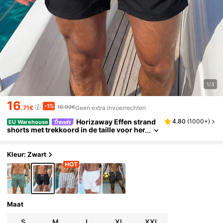
1/3
16
-1%
16.99€
.71€
Geen extra invoerrechten
Horizaway Effen strand
4.80
(
1000+
)
EU Warehouse
shorts met trekkoord in de taille voor her
en, geschikt voor de zomer
Kleur: Zwart
Maat
S
M
L
XL
XXL