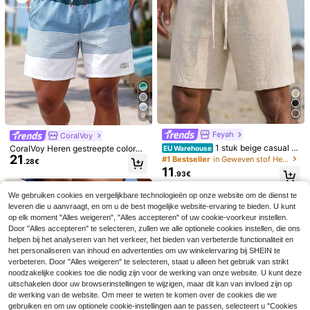
le en all-over print, ideaal voor de f
ek, casual pak, resortwear
11
.23€
-1%
11.37€
eestdagen.
9
Feyah
CoralVoy
1 stuk beige casual st
CoralVoy Heren gestreepte colorbl
EU Warehouse
randshort voor heren van imitatie li
21
ock casual strandvakantie mode sh
#1 Bestseller
in Geweven stof Heren strandshorts
.28€
nnen, met trekkoord en elastische t
orts met trekkoord in de taille en za
11
.93€
aille, vakantiestijl, lichtgewicht ade
kken, vakantie
mende polyesterstof, gedrapeerde r
echte pijpen, 5-punts broek, veelzij
We gebruiken cookies en vergelijkbare technologieën op onze website om de dienst te
dige herenbroek voor zomer, stran
leveren die u aanvraagt, en om u de best mogelijke website-ervaring te bieden. U kunt
14
d, vakantie en woon-werkverkeer,
op elk moment "Alles weigeren", "Alles accepteren" of uw cookie-voorkeur instellen.
12
valt groot, kies een maat kleiner vo
Naviga Onda
Door "Alles accepteren" te selecteren, zullen we alle optionele cookies instellen, die ons
or een betere pasvorm
Manfinity KASUA Heren zwembroe
helpen bij het analyseren van het verkeer, het bieden van verbeterde functionaliteit en
Naviga Onda Heren zwembroek me
16
k met golfprint en trekkoord in de ta
17
t all-over print en trekkoord in de tai
het personaliseren van inhoud en advertenties om uw winkelervaring bij SHEIN te
.99€
.99€
ille, strandshort, Hawaï, vakantie
lle, vakantie
verbeteren. Door "Alles weigeren" te selecteren, staat u alleen het gebruik van strikt
noodzakelijke cookies toe die nodig zijn voor de werking van onze website. U kunt deze
uitschakelen door uw browserinstellingen te wijzigen, maar dit kan van invloed zijn op
de werking van de website. Om meer te weten te komen over de cookies die we
gebruiken en om uw optionele cookie-instellingen aan te passen, selecteert u "Cookies