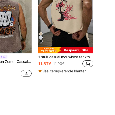
Bespaar 0.06€
1 stuk casual mouwloze tanktop met print en ronde hals voor heren, geschikt voor sport, fitness en dagelijks gebruik, zomer
TYR
FRACTYR Heren Zomer Casual Streetwear "90s BABY" Racing Stijl Print Gewassen Tanktop | Must-Have Vintage Streetwear Item
11.87€
11.93€
Veel terugkerende klanten