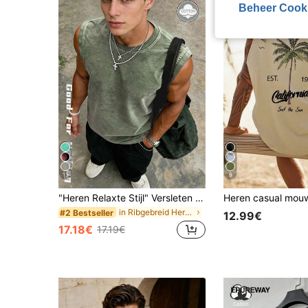
Beheer Cook
13
9
"Heren Relaxte Stijl" Versleten Zwarte Losse Mouwloze Tanktop, Gewassen Versleten Ambacht + Brede Schouderpasvorm, Vintage Streetwear Zomer Opvallende Stijl
in Ribgebreid Heren tanktops
#2 Bestseller
12.99€
17.18€
17.19€