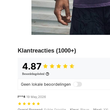
Klantreacties
(1000+)
4.87
Beoordelingsbeleid
Geen lokale beoordelingen
l***4
19 May,2026
Overal Passend: Echte Grootte, Kleur: Blauw, Maat: XXL
Overal Passend:
Echte Grootte
Kleur:
Blauw
Maat:
XXL