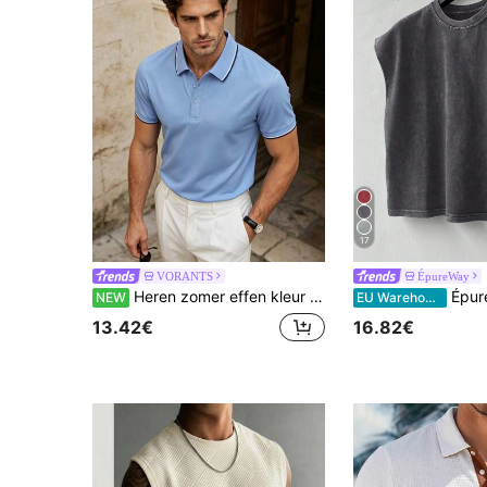
17
VORANTS
ÉpureWay
Heren zomer effen kleur korte mouwen casual woon-werkverkeer knoopkraag poloshirt, geschikt voor golf, lichtblauw poloshirt
ÉpureWay Manfinity Streetrush h
NEW
EU Warehouse
13.42€
16.82€