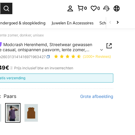
0
0
nden. Press Enter to select.
ndergoed & slaapkleding
Juwelen En Accessoires
Schoonheid & gezo
nte zomer, donker, unisex
Modcrash Herenhemd, Streetwear gewassen
e casual, ontspannen pasvorm, lente zomer,
, unisex
m260313141416971963427
(1000+ Reviews)
49€
ICE AND AVAILABILITY
Prijs inclusief btw en invoerrechten
atis verzending
:
Paars
Grote afbeelding