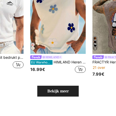
4
hikt voor golf of tennis sporten, Buitenreizen, Thuisvrije tijd, Cadeau voor heren
HIMLAND
FRAC
HIMLAND Heren mouwloze casual tanktop met gebreide bloemenpatch, geschikt voor de zomer, vakantie, Vaderdagcadeaus, voetbal
EU Warehouse
21 over
16.99€
7.99€
Bekijk meer