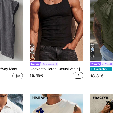
5
15
Ocevento
Manfin
eren zomerse casual losse pasvorm crewneck tanktop katoen, vakantie
Ocevento Heren Casual Veelzijdige Effen Tanktop
M
EU Warehouse
15.49€
18.31€