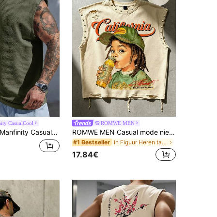
ity CasualCool
ROMWE MEN
anfinity CasualCool Heren effen casual veelzijdige dagelijkse top, mouwloze heren spierhemd, geribbelde gym tanktop voor vakantie
ROMWE MEN Casual mode nieuwe zware heren streetstyle tanktop, koppelstijl top, geschikt voor dagelijks gebruik
in Figuur Heren tanktops
#1 Bestseller
17.84€