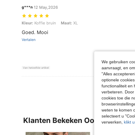
g***n
12 May,2026
Kleur: Koffie bruin, Maat: XL
Kleur:
Koffie bruin
Maat:
XL
Goed. Mooi
Vertalen
We gebruiken cook
aanvraagt, en om 
Van hetzelfde artikel
"Alles accepteren
optionele cookies
Meer Beoordeling
functionaliteit e
verbeteren. Door 
cookies toe die n
browserinstelling
weten te komen o
selecteert u "Co
Klanten Bekeken Ook
verwerken,
klikt 