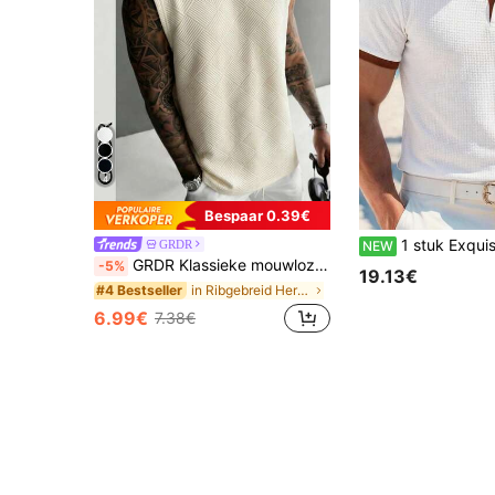
4
Bespaar 0.39€
1 stuk Exquisit bedrukt patroon Heren zakelijk casual poloshirt, Comfortabele stof, Gesc
GRDR
NEW
GRDR Klassieke mouwloze tanktop met ronde hals voor heren, geschikt voor sport, fitness en dagelijks gebruik.
-5%
19.13€
in Ribgebreid Heren tanktops
#4 Bestseller
6.99€
7.38€