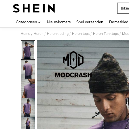
Bikin
Use up 
Categorieën
Nieuwkomers
Snel Verzenden
Dameskled
Home
Heren
Herenkleding
Heren tops
Heren Tanktops
Modc
/
/
/
/
/