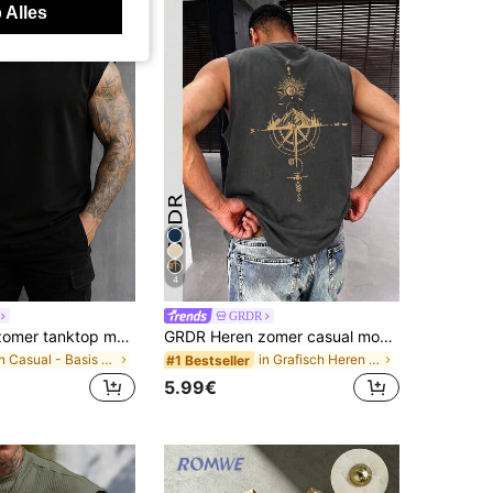
 Alles
4
GRDR
GRDR Heren zomer tanktop met ronde hals, effen kleur, casual en losvallend
GRDR Heren zomer casual mouwloze tanktop met kompas- en bergtopprint
in Casual - Basis Heren tanktops
in Grafisch Heren tanktops
#1 Bestseller
5.99€