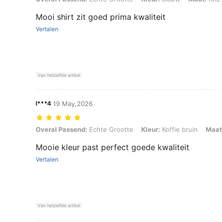
Mooi shirt zit goed prima kwaliteit
Vertalen
Van hetzelfde artikel
l***4
19 May,2026
Overal Passend: Echte Grootte, Kleur: Koffie bruin, Maat: XXL
Overal Passend:
Echte Grootte
Kleur:
Koffie bruin
Maat
Mooie kleur past perfect goede kwaliteit
Vertalen
Van hetzelfde artikel