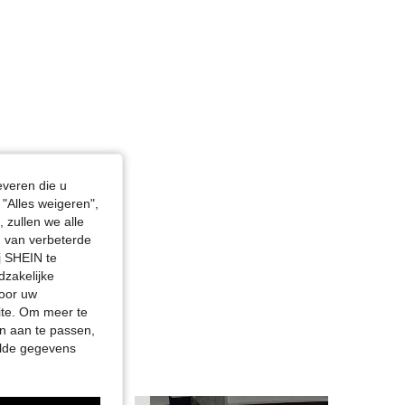
everen die u
"Alles weigeren",
 zullen we alle
en van verbeterde
j SHEIN te
dzakelijke
door uw
site. Om meer te
n aan te passen,
elde gegevens