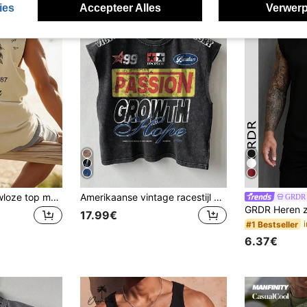
ies
Accepteer Alles
Verwerp
Heren casual mouwloze top met kokosboom- en letterprint, strandkleding
Amerikaanse vintage racestijl mouwloze tanktop van gewassen katoen met versleten effect, losse pasvorm, veelzijdige camisole met letter- en cijferprint
GRDR
17.99€
#1 Bestseller
6.37€