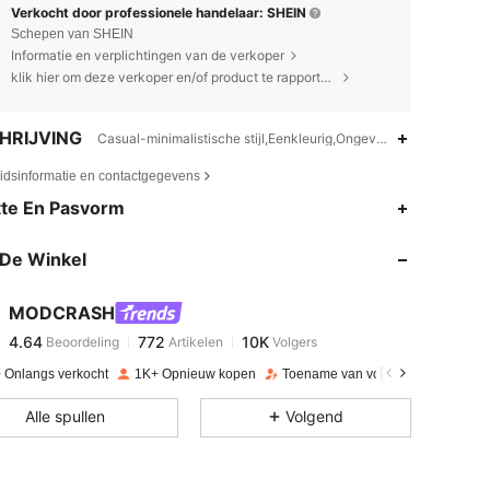
Verkocht door professionele handelaar: SHEIN
Schepen van SHEIN
Informatie en verplichtingen van de verkoper
klik hier om deze verkoper en/of product te rapporteren.
HRIJVING
Casual-minimalistische stijl,Eenkleurig,Ongevoerd
eidsinformatie en contactgegevens
4.64
772
10K
te En Pasvorm
De Winkel
4.64
772
10K
MODCRASH
4.64
772
10K
Beoordeling
Artikelen
Volgers
f***t
betaalde
1 dag geleden
 Onlangs verkocht
1K+ Opnieuw kopen
Toename van volgers 28%
4.64
772
10K
Alle spullen
Volgend
4.64
772
10K