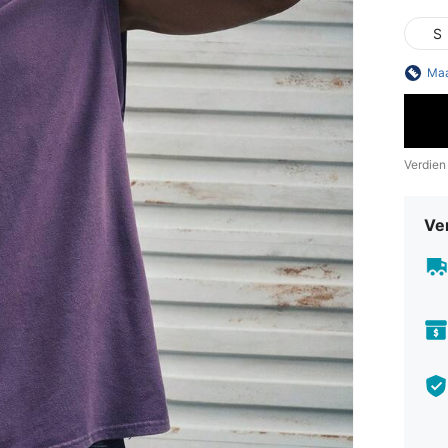
S
Maa
Verdien
Ve