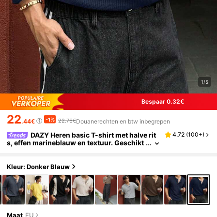
1/5
Bespaar 0.32€
22
-1%
22.76€
.44€
Douanerechten en btw inbegrepen
DAZY Heren basic T-shirt met halve rit
4.72
(
100+
)
s, effen marineblauw en textuur. Geschikt
voor zakelijke gelegenheden.
Kleur: Donker Blauw
Maat
EU