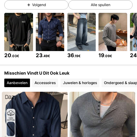
141K Volgers
4.79
Volgend
Alle spullen
141K Volgers
4.79
141K Volgers
4.79
20
23
36
19
2
.03€
.49€
.19€
.09€
141K Volgers
4.79
Misschien Vindt U Dit Ook Leuk
Aanbevelen
Accessoires
Juwelen & horloges
Ondergoed & slaap
141K Volgers
4.79
141K Volgers
4.79
141K Volgers
4.79