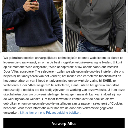
We gebruiken cookies en vergelijkbare technologieën op onze website om de dienst te
leveren die u aanvraagt, en om u de best mogelijke website-ervaring te bieden. U kunt
4
op elk moment "Alles weigeren", "Alles accepteren" of uw cookie-voorkeur instellen.
Nieuw casual klassiek heren T-shirt
Hewuang studio
Door "Alles accepteren" te selecteren, zullen we alle optionele cookies instellen, die ons
met geribbelde textuur, Henley-hals
16
helpen bij het analyseren van het verkeer, het bieden van verbeterde functionaliteit en
Heren casual losse minimalistische
.82€
16.88€
en lange mouwen, lichtgewicht en
woon-werkverkeer high-end gevoe
het personaliseren van inhoud en advertenties om uw winkelervaring bij SHEIN te
28
veelzijdig.
.49€
l dagelijkse veelzijdige effen kleur g
verbeteren. Door "Alles weigeren" te selecteren, staat u alleen het gebruik van strikt
ebreide lange mouwen ronde hals tr
noodzakelijke cookies toe die nodig zijn voor de werking van onze website. U kunt deze
ui, herfst/winter
uitschakelen door uw browserinstellingen te wijzigen, maar dit kan van invloed zijn op
de werking van de website. Om meer te weten te komen over de cookies die we
gebruiken en om uw optionele cookie-instellingen aan te passen, selecteert u "Cookies
beheren". Voor meer informatie over hoe we de door ons verzamelde gegevens
verwerken,
klikt u hier om ons Privacybeleid te bekijken.
Verwerp Alles