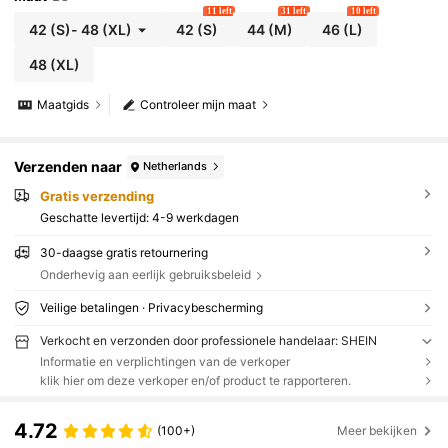
11 left
31 left
10 left
42
(S)
-
48
(XL)
42
(S)
44
(M)
46
(L)
48
(XL)
Maatgids
Controleer mijn maat
Verzenden naar
Netherlands
Gratis verzending
Geschatte levertijd:
4-9 werkdagen
30-daagse gratis retournering
Onderhevig aan eerlijk gebruiksbeleid
Veilige betalingen · Privacybescherming
Verkocht en verzonden door professionele handelaar: SHEIN
Informatie en verplichtingen van de verkoper
klik hier om deze verkoper en/of product te rapporteren.
4.72
(100+)
Meer bekijken