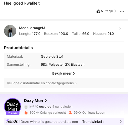
Heel
goed
kwaliteit
Nuttig
(0)
Model draagt:
M
Lengte:
177.0
Boezem:
100.0
Taille:
66.0
Heupen:
91.0
Productdetails
Materiaal:
Gebreide Stof
Samenstelling:
98% Polyester, 2% Elastaan
Bekijk meer
Veiligheidsinformatie en contactgegevens
141K Volgers
4.79
Dazy Men
k***0
gevolgd
4 uur geleden
j***i
is aan het browsen
141K Volgers
4.79
500K+ Onlangs verkocht
99K+ Opnieuw kopen
Deze winkel is geselecteerd als een
「Trendwinkel」