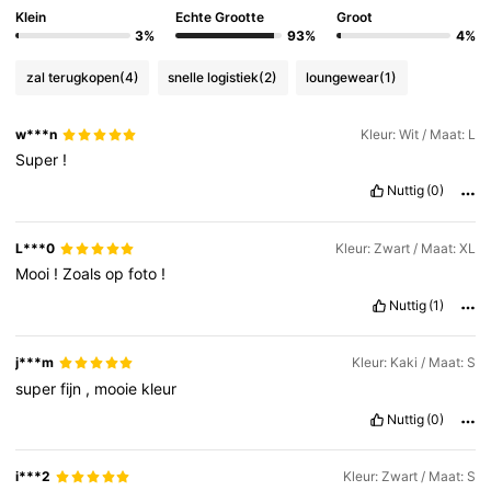
Klein
Echte Grootte
Groot
3%
93%
4%
zal terugkopen
(4)
snelle logistiek
(2)
loungewear
(1)
w***n
Kleur: Wit / Maat: L
Super
!
Nuttig
(0)
L***0
Kleur: Zwart / Maat: XL
Mooi
!
Zoals
op
foto
!
Nuttig
(1)
j***m
Kleur: Kaki / Maat: S
super
fijn
,
mooie
kleur
Nuttig
(0)
i***2
Kleur: Zwart / Maat: S